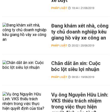
xe buýt
PHÁP LUẬT
19:44 | 21/06/2019
Đang khám xét nhà, công
ty chủ doanh nghiệp kêu
giang hồ vây xe công an
PHÁP LUẬT
20:02 | 20/06/2019
Chăn dắt ăn xin: Cuộc
bóc lột siêu lợi nhuận
PHÁP LUẬT
09:55 | 19/06/2019
Vụ ông Nguyễn Hữu Linh:
VKS thiếu trách nhiệm
trong việc thực hiện