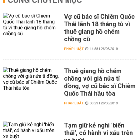
CÙNG CHUYÊN MỤC
Vợ cũ bác sĩ Chiêm Quốc
Thái lãnh 18 tháng tù vì
thuê giang hồ chém
chồng cũ
PHÁP LUẬT
14:58 | 26/06/2019
Thuê giang hồ chém
chồng với giá nửa tỉ
đồng, vợ cũ bác sĩ Chiêm
Quốc Thái hầu tòa
PHÁP LUẬT
08:29 | 26/06/2019
Tạm giữ kẻ nghi 'biến
thái', có hành vi xấu trên