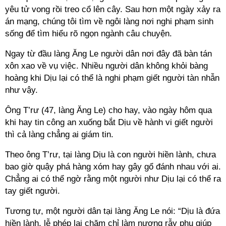
yêu tử vong rồi treo cổ lên cây. Sau hơn một ngày xảy ra
án mạng, chúng tôi tìm về ngôi làng nơi nghi phạm sinh
sống để tìm hiểu rõ ngọn ngành câu chuyện.
Ngay từ đầu làng Ăng Le người dân nơi đây đã bàn tán
xôn xao về vụ việc. Nhiều người dân không khỏi bàng
hoàng khi Dịu lại có thể là nghi phạm giết người tàn nhẫn
như vậy.
Ông T’rư (47, làng Ăng Le) cho hay, vào ngày hôm qua
khi hay tin công an xuống bắt Dịu về hành vi giết người
thì cả làng chẳng ai giám tin.
Theo ông T’rư, tại làng Dịu là con người hiền lành, chưa
bao giờ quậy phá hàng xóm hay gây gổ đánh nhau với ai.
Chẳng ai có thể ngờ rằng một người như Dịu lại có thể ra
tay giết người.
Tương tự, một người dân tại làng Ăng Le nói: “Dịu là đứa
hiền lành, lễ phép lại chăm chỉ làm nương rẫy phụ giúp