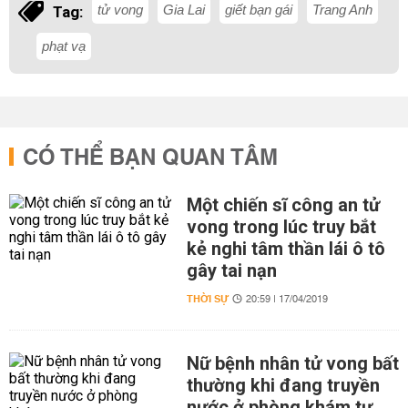
tử vong
Gia Lai
giết bạn gái
Trang Anh
Tag:
phạt vạ
CÓ THỂ BẠN QUAN TÂM
Một chiến sĩ công an tử
vong trong lúc truy bắt
kẻ nghi tâm thần lái ô tô
gây tai nạn
THỜI SỰ
20:59 | 17/04/2019
Nữ bệnh nhân tử vong bất
thường khi đang truyền
nước ở phòng khám tư