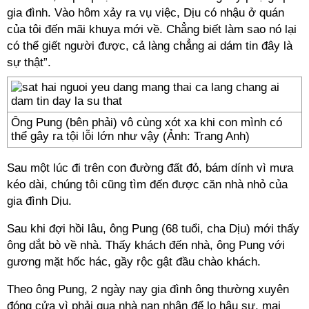
gia đình. Vào hôm xảy ra vụ việc, Dịu có nhậu ở quán
của tôi đến mãi khuya mới về. Chẳng biết làm sao nó lại
có thể giết người được, cả làng chẳng ai dám tin đây là
sự thật”.
Ông Pung (bên phải) vô cùng xót xa khi con mình có
thể gây ra tội lỗi lớn như vậy (Ảnh: Trang Anh)
Sau một lúc đi trên con đường đất đỏ, bám dính vì mưa
kéo dài, chúng tôi cũng tìm đến được căn nhà nhỏ của
gia đình Dịu.
Sau khi đợi hồi lâu, ông Pung (68 tuổi, cha Dịu) mới thấy
ông dắt bò về nhà. Thấy khách đến nhà, ông Pung với
gương mặt hốc hác, gầy rộc gật đầu chào khách.
Theo ông Pung, 2 ngày nay gia đình ông thường xuyên
đóng cửa vì phải qua nhà nạn nhân để lo hậu sự, mai