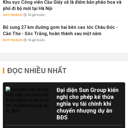
Khu vực Công viên Cầu Giấy sẽ là điểm bắn pháo hoa và
phố đi bộ mới tại Hà Nội
QUY HOẠCH
16 giờ trước
Bổ sung 27 km đường gom hai bên cao tốc Châu Đốc -
Cần Thơ - Sóc Trăng, hoàn thành sau một năm
QUY HOẠCH
16 giờ trước
ĐỌC NHIỀU NHẤT
Đại diện Sun Group kiến
nghị cho phép kế thừa
nghĩa vụ tài chính khi
chuyển nhượng dự án
BĐS