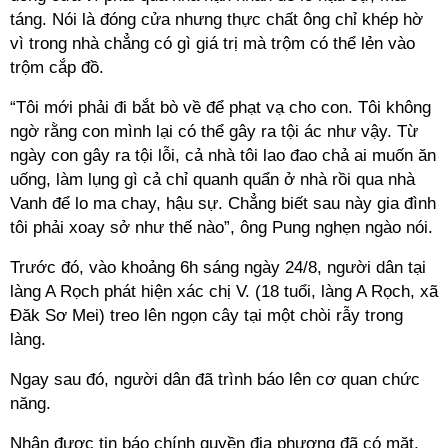
táng. Nói là đóng cửa nhưng thực chất ông chỉ khép hờ
vì trong nhà chẳng có gì giá trị mà trộm có thể lẻn vào
trộm cắp đồ.
“Tôi mới phải đi bắt bò về để phạt vạ cho con. Tôi không
ngờ rằng con mình lại có thể gây ra tội ác như vậy. Từ
ngày con gây ra tội lỗi, cả nhà tôi lao đao chả ai muốn ăn
uống, làm lụng gì cả chỉ quanh quẩn ở nhà rồi qua nhà
Vanh để lo ma chay, hậu sự. Chẳng biết sau này gia đình
tôi phải xoay sở như thế nào”, ông Pung nghẹn ngào nói.
Trước đó, vào khoảng 6h sáng ngày 24/8, người dân tại
làng A Rọch phát hiện xác chị V. (18 tuổi, làng A Rọch, xã
Đăk Sơ Mei) treo lên ngọn cây tại một chòi rẫy trong
làng.
Ngay sau đó, người dân đã trình báo lên cơ quan chức
năng.
Nhận được tin báo chính quyền địa phương đã có mặt,