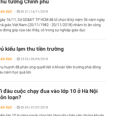
hủ tướng Chính phủ
IÁO DỤC
05:21 | 16/11/2018
gày 16/11, Sở GD&ĐT TP HCM đã tổ chức lễ kỷ niệm 36 năm ngày
hà giáo Việt Nam (20/11/1982 - 20/11/2018) nhằm tri ân công
ao đóng góp của các thầy, cô trong sự nghiệp giáo dục.
ủ kiểu lạm thu tiền trường
IÁO DỤC
23:53 | 06/09/2018
hụ huynh đã phản ứng quyết liệt vì khoản tiền trường phải đóng
ầu năm học quá lớn.
ì đâu cuộc chạy đua vào lớp 10 ở Hà Nội
ỗn loạn?
IÁO DỤC
05:59 | 07/07/2018
iểm lớp 10 trường ngoài công lập tăng như trên sàn chứng khoán,