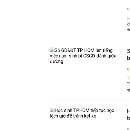
G
H
k
d
S
b
G
T
T
g
H
t
G