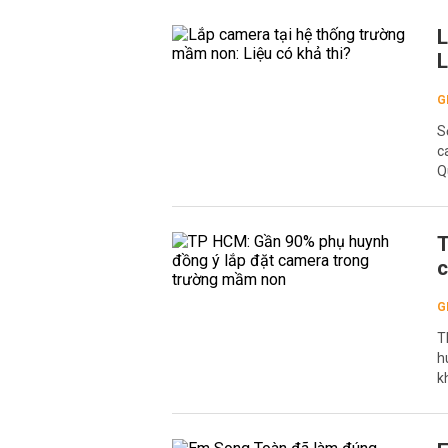
L
L
G
S
c
Q
T
c
G
T
h
k