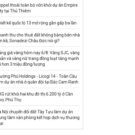
ppel thoái toàn bộ vốn khỏi dự án Empire
ty tại Thủ Thiêm
iết kế quốc lộ 13 mở rộng gần gấp ba lần
oanh thu cho thuê đất không bằng bán nhà
ền kề, Sonadezi Châu Đức nói gì?
ảng giá vàng hôm nay 6/8: Vàng SJC, vàng
hẫn và vàng nữ trang đồng loạt tăng mạnh
i hơn 3 triệu đồng/lượng
ường Phú Holdings - Licogi 14 - Toàn Cầu
àm dự án nhà ở quân đội tại Bắc Cam Ranh
G rút khỏi hai khu đô thị 6.200 tỷ ở Cần
hơ, Phú Thọ
à Nội chuyển đổi đất Tây Tựu làm dự án
rung tâm văn phòng kết hợp dịch vụ thương
ại