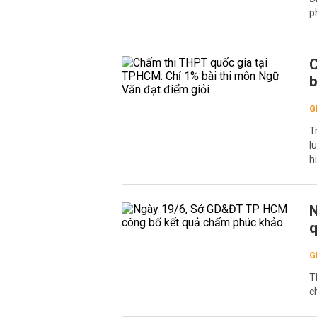
p
C
b
G
T
l
h
N
q
G
T
c