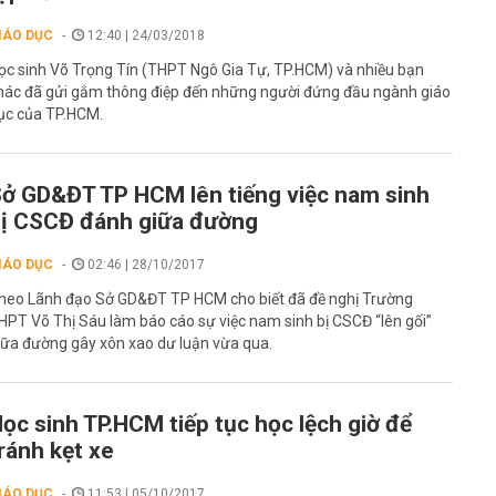
IÁO DỤC
12:40 | 24/03/2018
ọc sinh Võ Trọng Tín (THPT Ngô Gia Tự, TP.HCM) và nhiều bạn
hác đã gửi gắm thông điệp đến những người đứng đầu ngành giáo
ục của TP.HCM.
ở GD&ĐT TP HCM lên tiếng việc nam sinh
ị CSCĐ đánh giữa đường
IÁO DỤC
02:46 | 28/10/2017
heo Lãnh đạo Sở GD&ĐT TP HCM cho biết đã đề nghị Trường
HPT Võ Thị Sáu làm báo cáo sự việc nam sinh bị CSCĐ “lên gối”
iữa đường gây xôn xao dư luận vừa qua.
ọc sinh TP.HCM tiếp tục học lệch giờ để
ránh kẹt xe
IÁO DỤC
11:53 | 05/10/2017