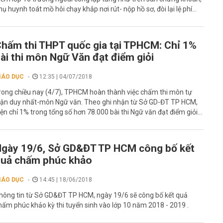
hụ huynh toát mồ hôi chạy khắp nơi rút- nộp hồ sơ, đòi lại lệ phí…
hấm thi THPT quốc gia tại TPHCM: Chỉ 1%
ài thi môn Ngữ Văn đạt điểm giỏi
IÁO DỤC
12:35 | 04/07/2018
rong chiều nay (4/7), TPHCM hoàn thành việc chấm thi môn tự
uận duy nhất-môn Ngữ văn. Theo ghi nhận từ Sở GD-ĐT TP HCM,
iện chỉ 1% trong tổng số hơn 78.000 bài thi Ngữ văn đạt điểm giỏi...
gày 19/6, Sở GD&ĐT TP HCM công bố kết
uả chấm phúc khảo
IÁO DỤC
14:45 | 18/06/2018
hông tin từ Sở GD&ĐT TP HCM, ngày 19/6 sẽ công bố kết quả
hấm phúc khảo kỳ thi tuyển sinh vào lớp 10 năm 2018 - 2019 .