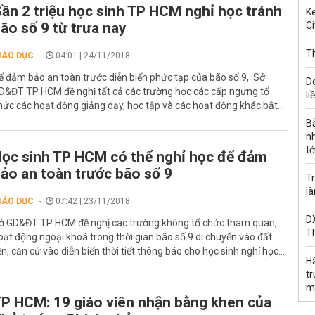
ần 2 triệu học sinh TP HCM nghỉ học tránh
Ke
ão số 9 từ trưa nay
Ci
Th
IÁO DỤC
04:01 | 24/11/2018
ể đảm bảo an toàn trước diễn biến phức tạp của bão số 9, Sở
D
D&ĐT TP HCM đề nghị tất cả các trường học các cấp ngưng tổ
li
hức các hoạt động giảng dạy, học tập và các hoạt động khác bắt...
B
n
tớ
ọc sinh TP HCM có thể nghỉ học để đảm
ảo an toàn trước bão số 9
Tr
l
IÁO DỤC
07:42 | 23/11/2018
DX
ở GD&ĐT TP HCM đề nghị các trường không tổ chức tham quan,
T
oạt động ngoại khoá trong thời gian bão số 9 di chuyển vào đất
iền, căn cứ vào diễn biến thời tiết thông báo cho học sinh nghỉ học...
H
t
m
P HCM: 19 giáo viên nhận bằng khen của