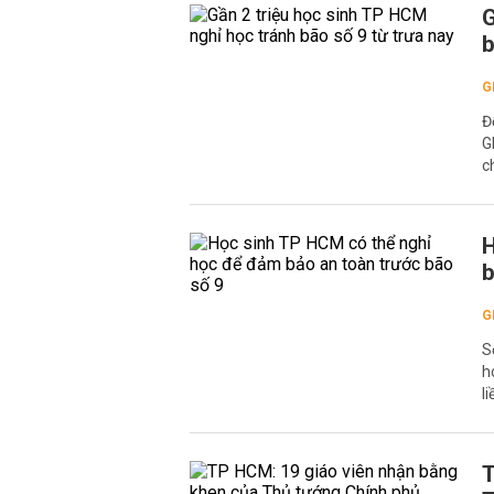
G
b
G
Đ
G
c
H
b
G
S
h
l
T