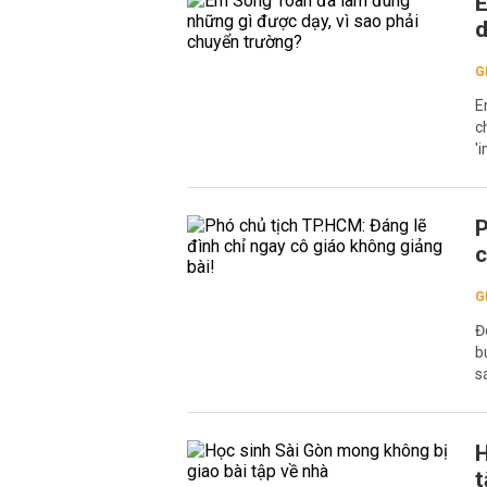
E
d
G
E
c
'
P
c
G
Đ
b
s
H
t