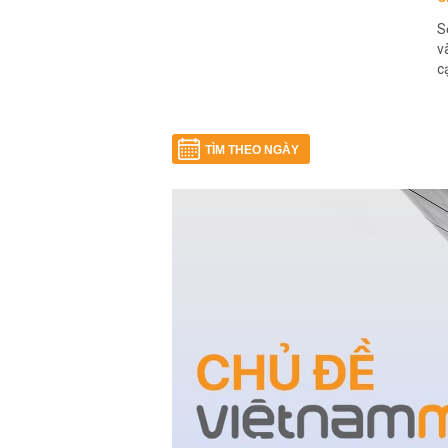
S
v
c
TÌM THEO NGÀY