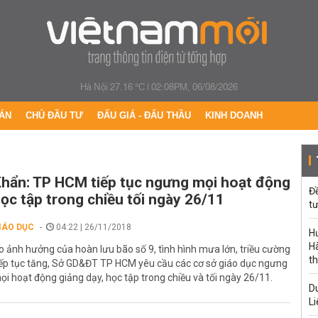
Hà Nội 27.16 °C
|
02:08PM, 06/08/2026
ÁN
CHỦ ĐẦU TƯ
ĐẤU GIÁ - ĐẤU THẦU
KINH DOANH
hẩn: TP HCM tiếp tục ngưng mọi hoạt động
Đ
ọc tập trong chiều tối ngày 26/11
tư
IÁO DỤC
04:22 | 26/11/2018
H
Hà
o ảnh hưởng của hoàn lưu bão số 9, tình hình mưa lớn, triều cường
th
iếp tục tăng, Sở GD&ĐT TP HCM yêu cầu các cơ sở giáo dục ngưng
ọi hoạt động giảng dạy, học tập trong chiều và tối ngày 26/11.
Du
Li