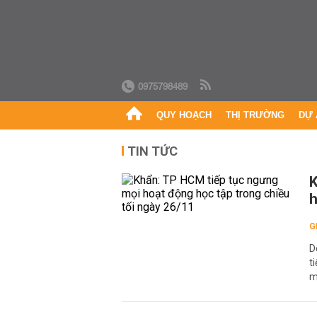
0975798489
QUY HOẠCH
THỊ TRƯỜNG
DỰ 
TIN TỨC
K
h
G
D
t
m