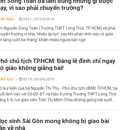
m Song Toàn đã làm đúng những gì được
ạy, vì sao phải chuyển trường?
IÁO DỤC
04:01 | 07/04/2018
m Nguyễn Song Toàn (Trường THPT Long Thới, TP HCM) sẽ phải
huyển trường vì chịu 'nhiều áp lực' sau khi phản ánh việc cô giáo
im lặng suốt ba tháng' khiến nhiều người bất ngờ.
hó chủ tịch TP.HCM: Đáng lẽ đình chỉ ngay
ô giáo không giảng bài!
IÁO DỤC
05:18 | 06/04/2018
ó là ý kiến của bà Nguyễn Thị Thu - Phó chủ tịch UBND TP.HCM, tại
uổi làm việc với Sở GD-ĐT và hiệu trưởng Trường THPT Long Thới
áng 6-4, nơi giáo viên Trần Thị Minh Châu không giảng bài suốt...
ọc sinh Sài Gòn mong không bị giao bài
ập về nhà