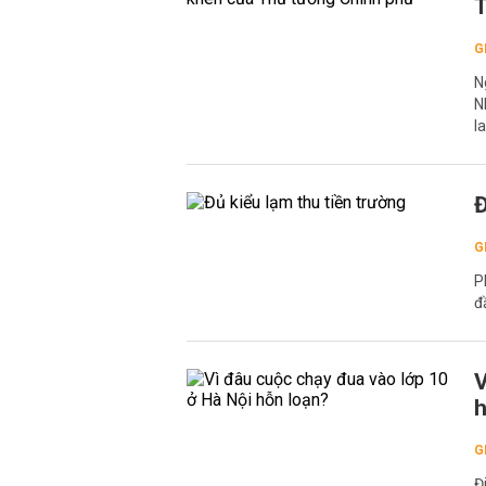
T
G
N
N
l
Đ
G
P
đ
V
h
G
Đ