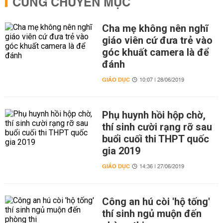
CÙNG CHUYÊN MỤC
Cha mẹ không nên nghĩ
giáo viên cứ đưa trẻ vào
góc khuất camera là để
đánh
GIÁO DỤC
10:07 | 28/06/2019
Phụ huynh hồi hộp chờ,
thí sinh cười rạng rỡ sau
buổi cuối thi THPT quốc
gia 2019
GIÁO DỤC
14:36 | 27/06/2019
Công an hú còi 'hộ tống'
thí sinh ngủ muộn đến