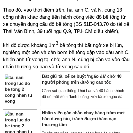
Theo đó, vào thời điểm trên, hai anh C. và N. cùng 13
công nhân khác đang tiến hành công việc đổ bê tông từ
xe chuyên dụng cẩu đổ bê tông (BS 51E-043.70 do tài xế
Thái Văn Bình, 39 tuổi ngụ Q.9, TP.HCM điều khiển),
3
khi đổ được khoảng 1m
bê tông thì bất ngờ xe bị lún,
nghiêng một bên và cần bơm bê tông đập vào đầu anh C.
khiến anh tử vong tại chỗ; anh N. cũng bị cần va vào đầu
chấn thương sọ não và tử vong sau đó.
Bắt giữ tài xế xe buýt 'ngáo đá' chở 40
người phóng trên đường cao tốc
Cảnh sát giao thông Thái Lan và 40 hành khách
đã có một đêm “kinh hoàng” với tài xế ngáo đá.
Nhân viên gác chắn chạy hàng trăm mét
báo dừng tàu, tránh được thảm nạn
thương tâm