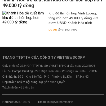
49.000 tỷ đồng
Khu đô thị hỗn hợp Vĩnh Lương,
tổng vốn hơn 49.000 tỷ đồng vừa
được UBND Khánh Hòa trình...
DỰ ÁN
01 phút trước
TRANG TTĐTTH CỦA CÔNG TY VIETNEWSCORP
Giấy phép số 3324/GP-TTĐT do Sở VH&TT TPHCM cấp ngày 20/3/2026
Lầu 5 - Compa Building - 293 Điện Biên Phủ - Phường Gia Định - TP.HCM
Chi nhánh:
Số 5 - Khu 38A Trần Phú - Phường Ba Đình - TP. Hà Nội
Chịu trách nhiệm nội dung:
Nguyễn Minh Quyết
Trách nhiệm về thông tin
Hotline:
0975798489
Email:
info@vietnammoi.vn