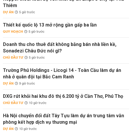
Thiêm
DỰ ÁN
5 giờ trước
Thiết kế quốc lộ 13 mở rộng gần gấp ba lần
QUY HOẠCH
5 giờ trước
Doanh thu cho thuê đất không bằng bán nhà liền kề,
Sonadezi Châu Đức nói gì?
CHỦ ĐẦU TƯ
5 giờ trước
Trường Phú Holdings - Licogi 14 - Toàn Cầu làm dự án
nhà ở quân đội tại Bắc Cam Ranh
DỰ ÁN
9 giờ trước
DXG rút khỏi hai khu đô thị 6.200 tỷ ở Cần Thơ, Phú Thọ
CHỦ ĐẦU TƯ
10 giờ trước
Hà Nội chuyển đổi đất Tây Tựu làm dự án trung tâm văn
phòng kết hợp dịch vụ thương mại
DỰ ÁN
10 giờ trước