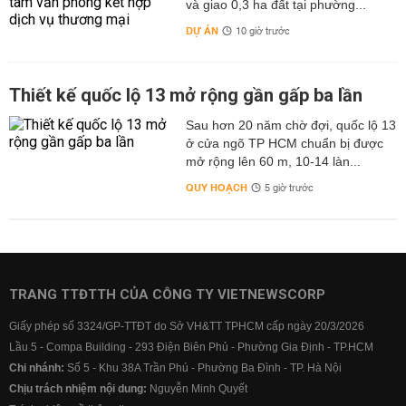
và giao 0,3 ha đất tại phường...
DỰ ÁN
10 giờ trước
Thiết kế quốc lộ 13 mở rộng gần gấp ba lần
Sau hơn 20 năm chờ đợi, quốc lộ 13
ở cửa ngõ TP HCM chuẩn bị được
mở rộng lên 60 m, 10-14 làn...
QUY HOẠCH
5 giờ trước
TRANG TTĐTTH CỦA CÔNG TY VIETNEWSCORP
Giấy phép số 3324/GP-TTĐT do Sở VH&TT TPHCM cấp ngày 20/3/2026
Lầu 5 - Compa Building - 293 Điện Biên Phủ - Phường Gia Định - TP.HCM
Chi nhánh:
Số 5 - Khu 38A Trần Phú - Phường Ba Đình - TP. Hà Nội
Chịu trách nhiệm nội dung:
Nguyễn Minh Quyết