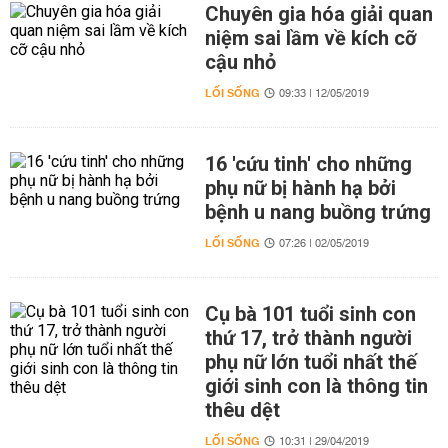
Chuyên gia hóa giải quan
niệm sai lầm về kích cỡ
cậu nhỏ
LỐI SỐNG
09:33 | 12/05/2019
16 'cứu tinh' cho những
phụ nữ bị hành hạ bởi
bệnh u nang buồng trứng
LỐI SỐNG
07:26 | 02/05/2019
Cụ bà 101 tuổi sinh con
thứ 17, trở thành người
phụ nữ lớn tuổi nhất thế
giới sinh con là thông tin
thêu dệt
LỐI SỐNG
10:31 | 29/04/2019