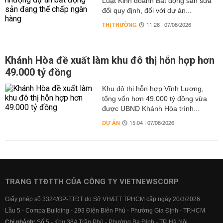
Luật Kinh doanh Bất động sản sửa
đổi quy định, đối với dự án...
THỊ TRƯỜNG
11:26 | 07/08/2026
Khánh Hòa đề xuất làm khu đô thị hỗn hợp hơn
49.000 tỷ đồng
Khu đô thị hỗn hợp Vĩnh Lương,
tổng vốn hơn 49.000 tỷ đồng vừa
được UBND Khánh Hòa trình...
DỰ ÁN
15:04 | 07/08/2026
TRANG TTĐTTH CỦA CÔNG TY VIETNEWSCORP
Giấy phép số 3324/GP-TTĐT do Sở VH&TT TPHCM cấp ngày 20/3/2026
Lầu 5 - Compa Building - 293 Điện Biên Phủ - Phường Gia Định - TP.HCM
Chi nhánh:
Số 5 - Khu 38A Trần Phú - Phường Ba Đình - TP. Hà Nội