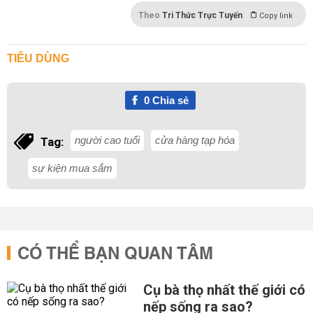
Theo
Tri Thức Trực Tuyến
Copy link
TIÊU DÙNG
0
Chia sẻ
người cao tuổi
cửa hàng tạp hóa
Tag:
sự kiện mua sắm
CÓ THỂ BẠN QUAN TÂM
Cụ bà thọ nhất thế giới có
nếp sống ra sao?