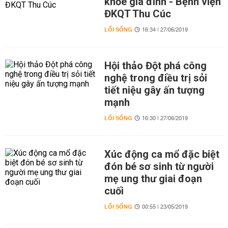
khỏe gia đình - Bệnh viện
ĐKQT Thu Cúc
LỐI SỐNG
16:34 | 27/06/2019
Hội thảo Đột phá công
nghệ trong điều trị sỏi
tiết niệu gây ấn tượng
mạnh
LỐI SỐNG
16:30 | 27/06/2019
Xúc động ca mổ đặc biệt
đón bé sơ sinh từ người
mẹ ung thư giai đoạn
cuối
LỐI SỐNG
00:55 | 23/05/2019