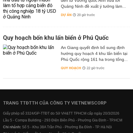
đến từ Vương quốc Anh vừa tới
Quảng Ninh đề xuất ý tưởng làm...
DỰ ÁN
20 giờ trước
Quy hoạch bốn khu lấn biển ở Phú Quốc
An Giang quyết định bổ sung định
hướng quy hoạch 4 khu lấn biển tại
Phú Quốc rộng 161 ha trong tổng...
QUY HOẠCH
22 giờ trước
TRANG TTĐTTH CỦA CÔNG TY VIETNEWSCORP
Giấy phép số 3324/GP-TTĐT do Sở VH&TT TPHCM cấp ngày 20/3/2026
Lầu 5 - Compa Building - 293 Điện Biên Phủ - Phường Gia Định - TP.HCM
Chi nhánh:
Số 5 - Khu 38A Trần Phú - Phường Ba Đình - TP. Hà Nội