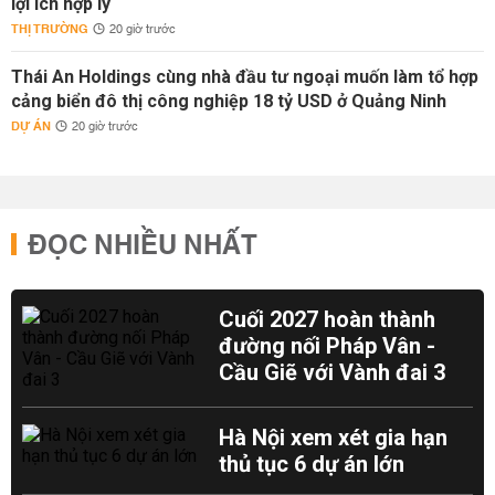
lợi ích hợp lý
THỊ TRƯỜNG
20 giờ trước
Thái An Holdings cùng nhà đầu tư ngoại muốn làm tổ hợp
cảng biển đô thị công nghiệp 18 tỷ USD ở Quảng Ninh
DỰ ÁN
20 giờ trước
ĐỌC NHIỀU NHẤT
Cuối 2027 hoàn thành
đường nối Pháp Vân -
Cầu Giẽ với Vành đai 3
Hà Nội xem xét gia hạn
thủ tục 6 dự án lớn