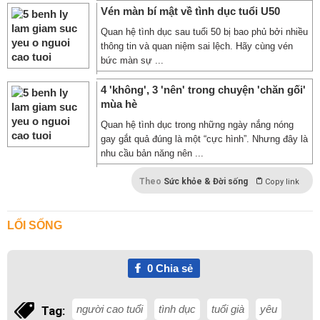
Vén màn bí mật về tình dục tuổi U50
Quan hệ tình dục sau tuổi 50 bị bao phủ bởi nhiều
thông tin và quan niệm sai lệch. Hãy cùng vén
bức màn sự ...
4 'không', 3 'nên' trong chuyện 'chăn gối'
mùa hè
Quan hệ tình dục trong những ngày nắng nóng
gay gắt quả đúng là một “cực hình”. Nhưng đây là
nhu cầu bản năng nên ...
Theo
Sức khỏe & Đời sống
Copy link
LỐI SỐNG
0
Chia sẻ
người cao tuổi
tình dục
tuổi già
yêu
Tag: