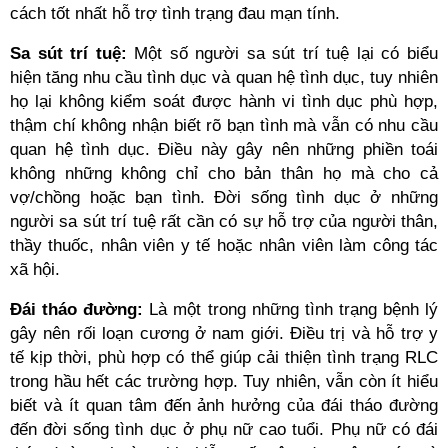
cách tốt nhất hỗ trợ tình trạng đau mạn tính.
Sa sút trí tuệ:
Một số người sa sút trí tuệ lại có biểu
hiện tăng nhu cầu tình dục và quan hệ tình dục, tuy nhiên
họ lại không kiểm soát được hành vi tình dục phù hợp,
thậm chí không nhận biết rõ bạn tình mà vẫn có nhu cầu
quan hệ tình dục. Điều này gây nên những phiền toái
không những không chỉ cho bản thân họ mà cho cả
vợ/chồng hoặc bạn tình. Đời sống tình dục ở những
người sa sút trí tuệ rất cần có sự hỗ trợ của người thân,
thầy thuốc, nhân viên y tế hoặc nhân viên làm công tác
xã hội.
Đái tháo đường:
Là một trong những tình trạng bệnh lý
gây nên rối loạn cương ở nam giới. Điều trị và hỗ trợ y
tế kịp thời, phù hợp có thể giúp cải thiện tình trạng RLC
trong hầu hết các trường hợp. Tuy nhiên, vẫn còn ít hiểu
biết và ít quan tâm đến ảnh hưởng của đái tháo đường
đến đời sống tình dục ở phụ nữ cao tuổi. Phụ nữ có đái