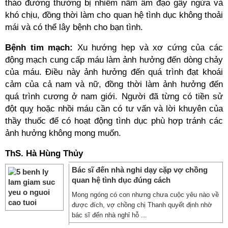
tháo đường thường bị nhiễm nấm âm đạo gây ngứa và
khó chịu, đồng thời làm cho quan hệ tình dục không thoải
mái và có thể lây bệnh cho bạn tình.
Bệnh tim mạch:
Xu hướng hẹp và xơ cứng của các
động mạch cung cấp máu làm ảnh hưởng đến dòng chảy
của máu. Điều này ảnh hưởng đến quá trình đạt khoái
cảm của cả nam và nữ, đồng thời làm ảnh hưởng đến
quá trình cương ở nam giới. Người đã từng có tiền sử
đột quỵ hoặc nhồi máu cần có tư vấn và lời khuyên của
thầy thuốc để có hoạt động tình dục phù hợp tránh các
ảnh hưởng không mong muốn.
ThS. Hà Hùng Thủy
Bác sĩ đến nhà nghỉ dạy cặp vợ chồng
quan hệ tình dục đúng cách
Mong ngóng có con nhưng chưa cuộc yêu nào về
được đích, vợ chồng chị Thanh quyết định nhờ
bác sĩ đến nhà nghỉ hỗ ...