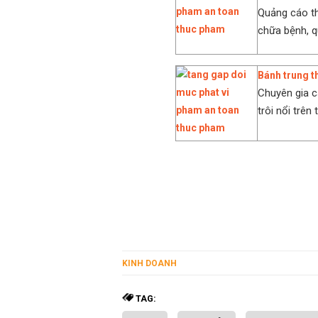
Quảng cáo t
chữa bệnh, q
Bánh trung t
Chuyên gia c
trôi nổi trên
KINH DOANH
TAG: