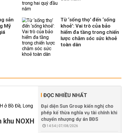
ng sản
Từ ‘sống thọ’ đến ‘sống
ng Mỹ
khoẻ’: Vai trò của bảo
giá
hiểm đa tầng trong chiến
lược chăm sóc sức khoẻ
toàn dân
ĐỌC NHIỀU NHẤT
Đại diện Sun Group kiến nghị cho
phép kế thừa nghĩa vụ tài chính khi
chuyển nhượng dự án BĐS
àm khu NOXH
14:54 | 07/08/2026