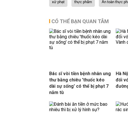
xử phạt
thực phẩm
An toàn thực p
CÓ THỂ BẠN QUAN TÂM
Bác sĩ vòi tiền bệnh nhân ung
Hà Nộ
thư bằng chiêu 'thuốc kéo
đối vớ
dài sự sống' có thể bị phạt 7
đường
năm tù