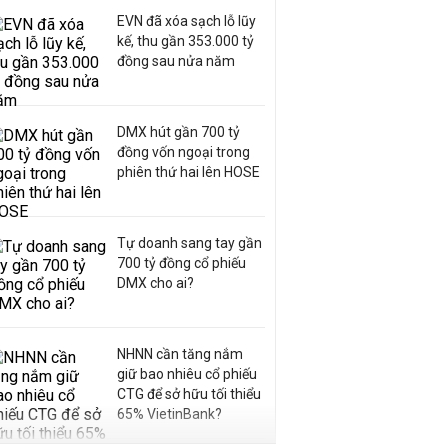
EVN đã xóa sạch lỗ lũy
kế, thu gần 353.000 tỷ
đồng sau nửa năm
DMX hút gần 700 tỷ
đồng vốn ngoại trong
phiên thứ hai lên HOSE
Tự doanh sang tay gần
700 tỷ đồng cổ phiếu
DMX cho ai?
NHNN cần tăng nắm
giữ bao nhiêu cổ phiếu
CTG để sở hữu tối thiểu
65% VietinBank?