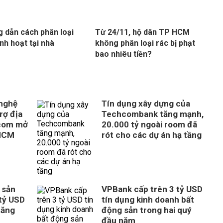
 dẫn cách phân loại
Từ 24/11, hộ dân TP HCM
inh hoạt tại nhà
không phân loại rác bị phạt
bao nhiêu tiền?
 nghệ
Tín dụng xây dựng của
rợ địa
Techcombank tăng mạnh,
com mở
20.000 tỷ ngoài room đã
 HCM
rót cho các dự án hạ tầng
 sản
VPBank cấp trên 3 tỷ USD
tỷ USD
tín dụng kinh doanh bất
tăng
động sản trong hai quý
đầu năm