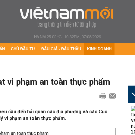
Hà Nội 25.02 °C
|
10:32PM, 07/08/2026
ÁN
CHỦ ĐẦU TƯ
ĐẤU GIÁ - ĐẤU THẦU
KINH DOANH
t vi phạm an toàn thực phẩm
yêu cầu đến hải quan các địa phương và các Cục
lý vi phạm an toàn thực phẩm.