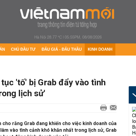
Hà Nội 28.77 °C
|
05:55PM, 08/08/2026
ÁN
CHỦ ĐẦU TƯ
ĐẤU GIÁ - ĐẤU THẦU
KINH DOANH
tục 'tố' bị Grab đẩy vào tình
rong lịch sử'
ền cho rằng Grab đang khiến cho việc kinh doanh của
 lâm vào tình cảnh khó khăn nhất trong lịch sử, Grab