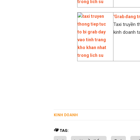
'Grab đang t
Taxi truyền 
kinh doanh t
KINH DOANH
TAG: