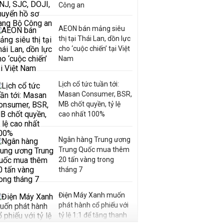
Công an
AEON bán mảng siêu
thị tại Thái Lan, dồn lực
cho ‘cuộc chiến’ tại Việt
Nam
Lịch cổ tức tuần tới:
Masan Consumer, BSR,
MB chốt quyền, tỷ lệ
cao nhất 100%
Ngân hàng Trung ương
Trung Quốc mua thêm
20 tấn vàng trong
tháng 7
Điện Máy Xanh muốn
phát hành cổ phiếu với
tỷ lệ 1:1 để tăng thanh