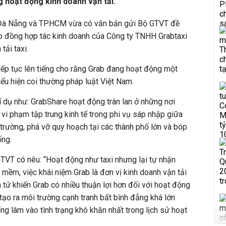
g hoạt động kinh doanh vận tải.
, Đà Nẵng và TP.HCM vừa có văn bản gửi Bộ GTVT đề
ợp đồng hợp tác kinh doanh của Công ty TNHH Grabtaxi
tải taxi.
tiếp tục lên tiếng cho rằng Grab đang hoạt động một
iểu hiện coi thường pháp luật Việt Nam.
í dụ như: GrabShare hoạt động tràn lan ở những nơi
vi phạm tập trung kinh tế trong phi vụ sáp nhập giữa
ị trường, phá vỡ quy hoạch tại các thành phố lớn và bóp
ống.
TVT có nêu: “Hoạt động như taxi nhưng lại tự nhận
 mềm, việc khái niệm Grab là đơn vị kinh doanh vận tải
 tử khiến Grab có nhiều thuận lợi hơn đối với hoạt động
 tạo ra môi trường cạnh tranh bất bình đẳng khá lớn
ống lâm vào tình trạng khó khăn nhất trong lịch sử hoạt