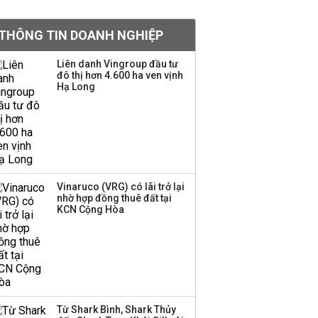
khoản
THÔNG TIN DOANH NGHIỆP
Sau nhịp điều chỉnh
mạnh, CTCK nhìn thấy
Liên danh Vingroup đầu tư
cơ hội ở nhóm cổ phiếu
đô thị hơn 4.600 ha ven vịnh
nào?
Hạ Long
Một thương hiệu thời
trang Việt đóng cửa
sau 5 năm hoạt động,
thanh lý toàn bộ cửa
hàng
Vinaruco (VRG) có lãi trở lại
nhờ hợp đồng thuê đất tại
TOP 10 ngân hàng lãi
KCN Cộng Hòa
lớn nhất từ kinh doanh
ngoại hối nửa đầu năm
2026: Vietcombank
quán quân, ACB dẫn
đầu nhóm tư nhân
Từ Shark Bình, Shark Thủy
Công ty 100 tỷ của