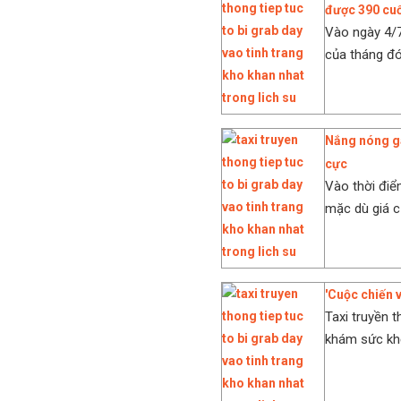
được 390 cuố
Vào ngày 4/7
của tháng đó 
Nắng nóng ga
cực
Vào thời đi
mặc dù giá cư
'Cuộc chiến v
Taxi truyền t
khám sức khỏ