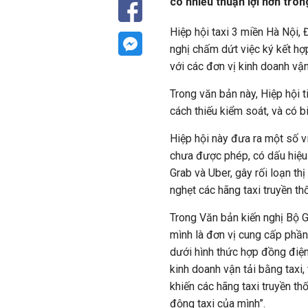
có nhiều thuận lợi hơn tron
Hiệp hội taxi 3 miền Hà Nội
nghị chấm dứt việc ký kết h
với các đơn vị kinh doanh vận 
Trong văn bản này, Hiệp hội 
cách thiếu kiểm soát, và có b
Hiệp hội này đưa ra một số v
chưa được phép, có dấu hiệu 
Grab và Uber, gây rối loạn th
nghẹt các hãng taxi truyền th
Trong Văn bản kiến nghị Bộ G
mình là đơn vị cung cấp phần
dưới hình thức hợp đồng điện
kinh doanh vận tải bằng taxi,
khiến các hãng taxi truyền th
động taxi của mình”.