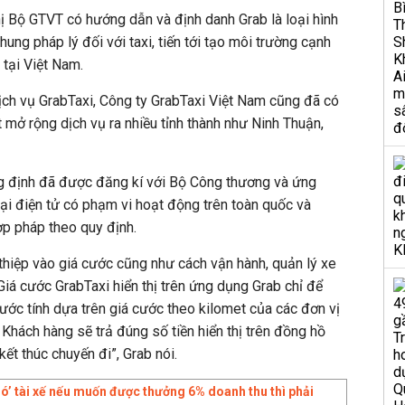
hị Bộ GTVT có hướng dẫn và định danh Grab là loại hình
khung pháp lý đối với taxi, tiến tới tạo môi trường cạnh
 tại Việt Nam.
 dịch vụ GrabTaxi, Công ty GrabTaxi Việt Nam cũng đã có
t mở rộng dịch vụ ra nhiều tỉnh thành như Ninh Thuận,
g định đã được đăng kí với Bộ Công thương và ứng
i điện tử có phạm vi hoạt động trên toàn quốc và
p pháp theo quy định.
thiệp vào giá cước cũng như cách vận hành, quản lý xe
. Giá cước GrabTaxi hiển thị trên ứng dụng Grab chỉ để
ớc tính dựa trên giá cước theo kilomet của các đơn vị
Khách hàng sẽ trả đúng số tiền hiển thị trên đồng hồ
kết thúc chuyến đi”, Grab nói.
hó’ tài xế nếu muốn được thưởng 6% doanh thu thì phải