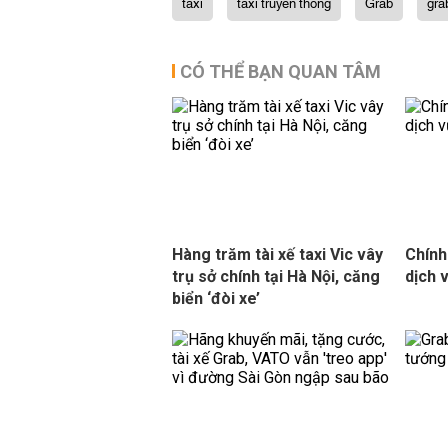
taxi
taxi truyền thống
Grab
gra
CÓ THỂ BẠN QUAN TÂM
Hàng trăm tài xế taxi Vic vây
Chính
trụ sở chính tại Hà Nội, căng
dịch v
biển ‘đòi xe’