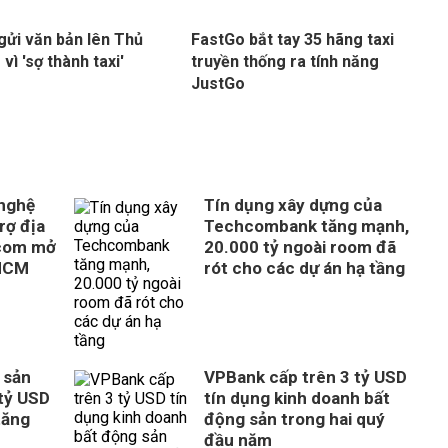
gửi văn bản lên Thủ
FastGo bắt tay 35 hãng taxi
vì 'sợ thành taxi'
truyền thống ra tính năng
JustGo
 nghệ
Tín dụng xây dựng của
rợ địa
Techcombank tăng mạnh,
com mở
20.000 tỷ ngoài room đã
 HCM
rót cho các dự án hạ tầng
 sản
VPBank cấp trên 3 tỷ USD
tỷ USD
tín dụng kinh doanh bất
tăng
động sản trong hai quý
đầu năm