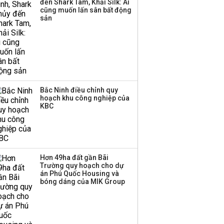
đến Shark Tam, Khải Silk: Ai
Huấn Hoa Hồng bỗng
cũng muốn lấn sân bất động
dưng ‘biến mất’, một
sản
công ty khác đã giải thể
Bắc Ninh điều chỉnh quy
hoạch khu công nghiệp của
KBC
Hơn 49ha đất gần Bãi
Trường quy hoạch cho dự
án Phú Quốc Housing và
bóng dáng của MIK Group