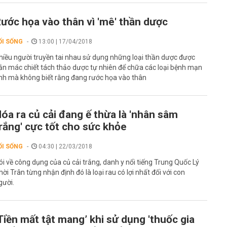
ước họa vào thân vì 'mê' thần dược
ỐI SỐNG
13:00 | 17/04/2018
hiều người truyền tai nhau sử dụng những loại thần dược được
ắn mác chiết tách thảo dược tự nhiên để chữa các loại bệnh mạn
ính mà không biết rằng đang rước họa vào thân
óa ra củ cải đang ế thừa là 'nhân sâm
rắng' cực tốt cho sức khỏe
ỐI SỐNG
04:30 | 22/03/2018
ói về công dụng của củ cải trắng, danh y nổi tiếng Trung Quốc Lý
hời Trân từng nhận định đó là loại rau có lợi nhất đối với con
gười.
Tiền mất tật mang’ khi sử dụng 'thuốc gia