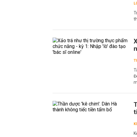
L
T
t
X
n
T
T
Đ
m
T
t
K
K