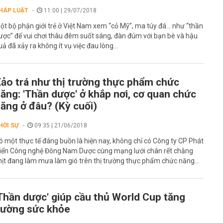
HÁP LUẬT
11:00 | 29/07/2018
ột bộ phận giới trẻ ở Việt Nam xem “cỏ Mỹ”, ma túy đá… như “thần
ược” để vui chơi thâu đêm suốt sáng, đàn đúm với bạn bè và hậu
uả đã xảy ra không ít vụ việc đau lòng...
ảo trá như thị trường thực phẩm chức
ăng: 'Thần dược' ở khắp nơi, cơ quan chức
ăng ở đâu? (Kỳ cuối)
HỜI SỰ
09:35 | 21/06/2018
ó một thực tế đáng buồn là hiện nay, không chỉ có Công ty CP Phát
riển Công nghệ Đông Nam Dược cùng mạng lưới chân rết chằng
hịt đang làm mưa làm gió trên thị trường thực phẩm chức năng...
Thần dược' giúp cầu thủ World Cup tăng
ường sức khỏe