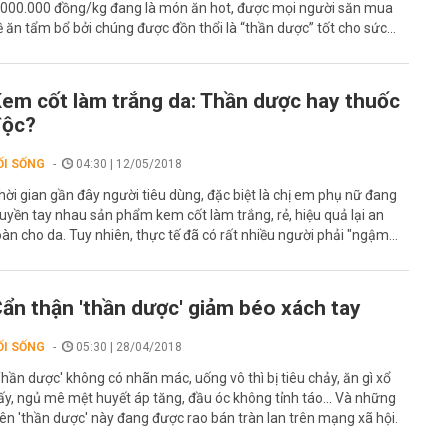
.000.000 đồng/kg đang là món ăn hot, được mọi người săn mua
ề ăn tẩm bổ bởi chúng được đồn thổi là “thần dược” tốt cho sức...
em cốt làm trắng da: Thần dược hay thuốc
độc?
ỐI SỐNG
04:30 | 12/05/2018
hời gian gần đây người tiêu dùng, đặc biệt là chị em phụ nữ đang
ruyền tay nhau sản phẩm kem cốt làm trắng, rẻ, hiệu quả lại an
oàn cho da. Tuy nhiên, thực tế đã có rất nhiều người phải "ngậm...
ẩn thận 'thần dược' giảm béo xách tay
ỐI SỐNG
05:30 | 28/04/2018
Thần dược' không có nhãn mác, uống vô thì bị tiêu chảy, ăn gì xổ
ấy, ngủ mê mệt huyết áp tăng, đầu óc không tỉnh táo... Và những
iên 'thần dược' này đang được rao bán tràn lan trên mạng xã hội.