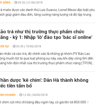
ỐI SỐNG
03:26 | 21/06/2018
rà mate được các danh thủ Luis Suarez, Lionel Messi đặc biệt yêu
hích giúp giảm đau đớn, tăng cường năng lượng và độ tập trung.
ảo trá như thị trường thực phẩm chức
ăng - kỳ 1: Nhập 'lò' đào tạo 'bác sĩ online'
HỜI SỰ
03:35 | 19/06/2018
àn nhẫn và xảo trá, đó chính xác là những gì nhóm PV Báo Lao
ộng muốn lột tả qua loạt phóng sự này, sau khi dày công tìm đến
ảng hỗn độn nhất của thị trường thực phẩm chức năng (TPCN)...
hần dược 'kê chim': Dân Hà thành không
iếc tiền tẩm bổ
INH DOANH
12:28 | 24/05/2018
ê chim cút nhỏ chỉ bằng đầu ngón tay, có giá lên tới 850.000 –