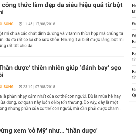
 công thức làm đẹp da siêu hiệu quả từ bột
Ho
mì
k
Đ
ỐI SỐNG
11:45 | 17/08/2018
ột mì chứa các chất dinh dưỡng và vitamin thích hợp mà chúng ta
Đấ
ần, do đó rất có lợi cho sức khỏe. Nhưng ít ai biết được rằng, bột mì
B
ũng rất tốt cho da.
B
tỉ
Thần dược’ thiên nhiên giúp ‘đánh bay’ sẹo
B
ồi
tỉ
ỐI SỐNG
23:10 | 07/08/2018
Gi
Q
a là phần nhạy cảm nhất của cơ thể con người. Dù là mùa hè hay
ùa đông, cơ quan này luôn dễ bị tổn thương. Do vậy, đây là một
rong những phần của cơ thể con người, mà cần phải được chăm...
ừng xem 'cỏ Mỹ' như... 'thần dược'