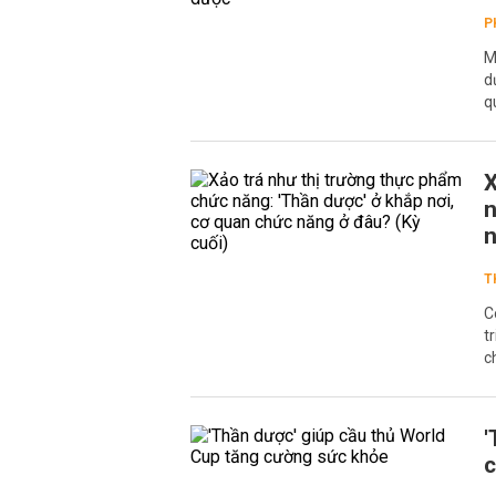
P
M
d
q
X
n
n
T
C
t
c
'
c