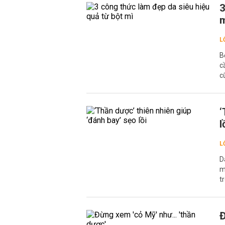
3
L
B
c
c
‘
l
L
D
m
t
Đ