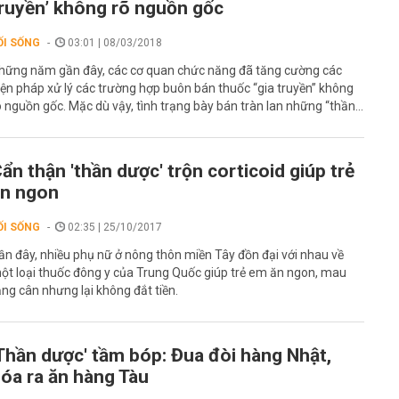
ruyền’ không rõ nguồn gốc
ỐI SỐNG
03:01 | 08/03/2018
hững năm gần đây, các cơ quan chức năng đã tăng cường các
iện pháp xử lý các trường hợp buôn bán thuốc “gia truyền” không
õ nguồn gốc. Mặc dù vậy, tình trạng bày bán tràn lan những “thần...
ẩn thận 'thần dược' trộn corticoid giúp trẻ
n ngon
ỐI SỐNG
02:35 | 25/10/2017
ần đây, nhiều phụ nữ ở nông thôn miền Tây đồn đại với nhau về
ột loại thuốc đông y của Trung Quốc giúp trẻ em ăn ngon, mau
ăng cân nhưng lại không đắt tiền.
Thần dược' tầm bóp: Đua đòi hàng Nhật,
óa ra ăn hàng Tàu