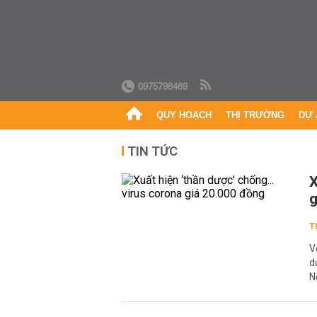
0975798489
QUY HOẠCH
THỊ TRƯỜNG
DỰ 
TIN TỨC
X
g
T
V
d
N