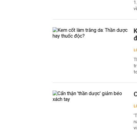
1
v
K
L
T
t
t
C
L
'
n
v