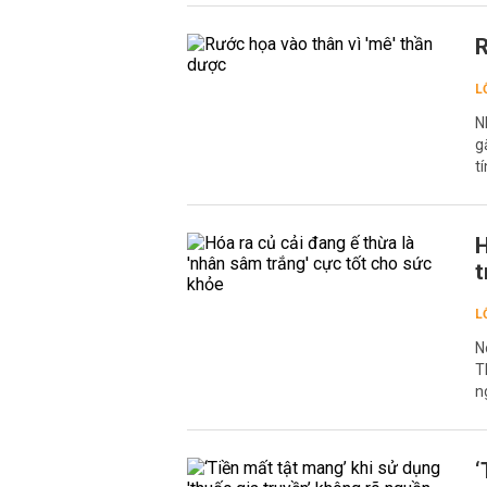
R
L
N
g
t
H
t
L
N
T
n
‘