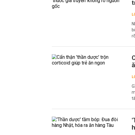
t
L
N
b
r
C
ă
L
G
m
t
'
h