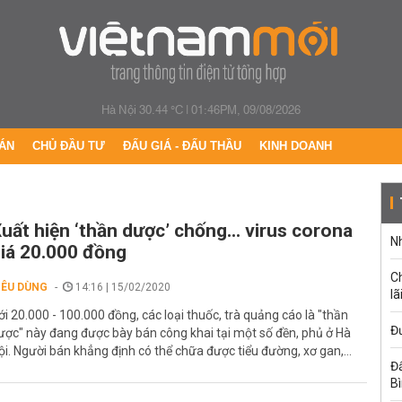
Hà Nội 30.44 °C
|
01:46PM, 09/08/2026
ÁN
CHỦ ĐẦU TƯ
ĐẤU GIÁ - ĐẤU THẦU
KINH DOANH
uất hiện ‘thần dược’ chống... virus corona
Nh
iá 20.000 đồng
C
IÊU DÙNG
14:16 | 15/02/2020
lã
ới 20.000 - 100.000 đồng, các loại thuốc, trà quảng cáo là "thần
Đư
ược" này đang được bày bán công khai tại một số đền, phủ ở Hà
ội. Người bán khẳng định có thể chữa được tiểu đường, xơ gan,...
Đấ
B