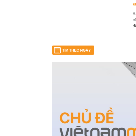
K
S
c
đ
TÌM THEO NGÀY