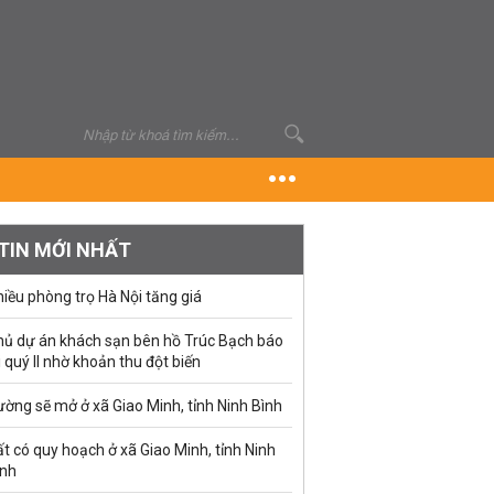
TIN MỚI NHẤT
iều phòng trọ Hà Nội tăng giá
hủ dự án khách sạn bên hồ Trúc Bạch báo
i quý II nhờ khoản thu đột biến
ờng sẽ mở ở xã Giao Minh, tỉnh Ninh Bình
t có quy hoạch ở xã Giao Minh, tỉnh Ninh
ình