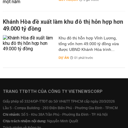
3 giờ trước
Khánh Hòa đề xuất làm khu đô thị hỗn hợp hơn
49.000 tỷ đồng
Khu đô thị hỗn hợp Vĩnh Lương,
tổng vốn hơn 49.000 tỷ đồng vừa
được UBND Khánh Hòa trình...
DỰ ÁN
01 phút trước
TRANG TTĐTTH CỦA CÔNG TY VIETNEWSCORP
Giấy phép số 3324/GP-TTĐT do Sở VH&TT TPHCM cấp ngày 20/3/2026
Lầu 5 - Compa Building - 293 Điện Biên Phủ - Phường Gia Định - TP.HCM
Chi nhánh:
Số 5 - Khu 38A Trần Phú - Phường Ba Đình - TP. Hà Nội
Chịu trách nhiệm nội dung:
Nguyễn Minh Quyết
Trách nhiệm về thông tin