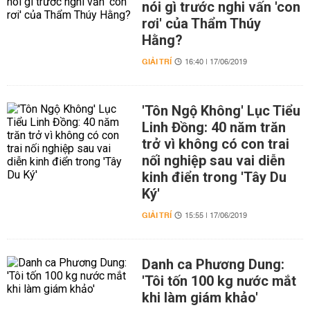
nói gì trước nghi vấn 'con
rơi' của Thẩm Thúy
Hằng?
GIẢI TRÍ
16:40 | 17/06/2019
'Tôn Ngộ Không' Lục Tiểu
Linh Đồng: 40 năm trăn
trở vì không có con trai
nối nghiệp sau vai diễn
kinh điển trong 'Tây Du
Ký'
GIẢI TRÍ
15:55 | 17/06/2019
Danh ca Phương Dung:
'Tôi tốn 100 kg nước mắt
khi làm giám khảo'