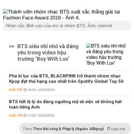
Nhan sắc đỉnh cao của em út nhóm BTS. Ảnh: internet
>>
BTS siêu nhí nhố và đáng
yêu trong video hậu
trường ‘Boy With Luv’
Phá kỉ lục của BTS, BLACKPINK trở thành nhóm nhạc
Kpop đạt thứ hạng cao nhất trên Spotify Global Top 50
GIẢI TRÍ
19:05 | 10/04/2019
BTS tiết lộ lý do đáng ngưỡng mộ về việc sẽ không hát
toàn tiếng Anh
GIẢI TRÍ
13:00 | 30/03/2019
Theo
Theo Đời sống & Pháp lý (Nguồn: Allkpop)
Copy link