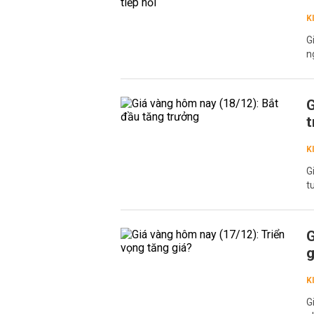
K
G
n
G
t
K
G
t
G
g
K
G