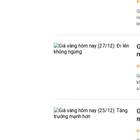
K
G
n
l
G
K
G
k
s
G
K