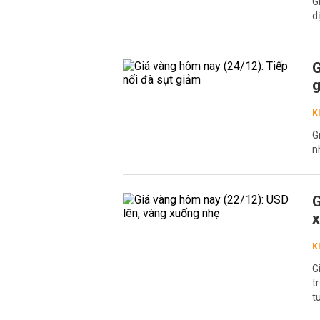
G
d
G
K
G
n
G
x
K
G
t
t