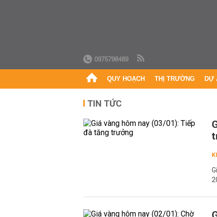
0975798489
QUY HOẠCH
THỊ TRƯỜNG
DỰ 
TIN TỨC
G
t
K
G
2
G