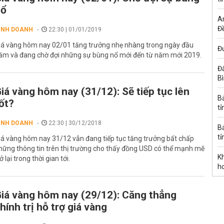
nổ
A
Đề
INH DOANH
22:30 | 01/01/2019
iá vàng hôm nay 02/01 tăng trưởng nhẹ nhàng trong ngày đầu
Đư
ăm và đang chờ đợi những sự bùng nổ mới đến từ năm mới 2019.
Đấ
B
iá vàng hôm nay (31/12): Sẽ tiếp tục lên
B
ốt?
tỉ
INH DOANH
22:30 | 30/12/2018
B
tỉ
iá vàng hôm nay 31/12 vẫn đang tiếp tục tăng trưởng bất chấp
hững thông tin trên thị trường cho thấy đồng USD có thể mạnh mẽ
K
ở lại trong thời gian tới.
h
iá vàng hôm nay (29/12): Căng thẳng
hính trị hỗ trợ giá vàng