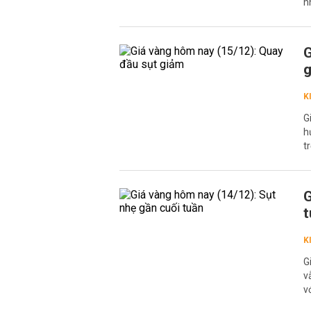
n
G
K
G
h
tr
G
t
K
G
v
v