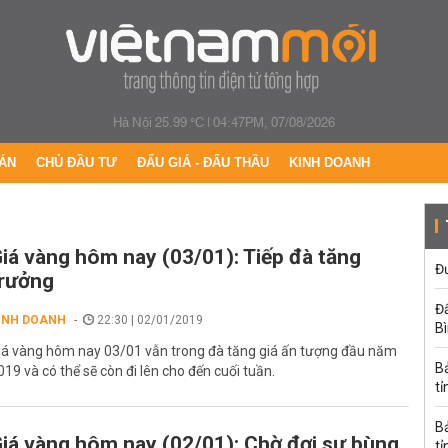
Hà Nội 25.99 °C
|
04:47PM, 07/08/2026
ÁN
CHỦ ĐẦU TƯ
ĐẤU GIÁ - ĐẤU THẦU
KINH DOANH
iá vàng hôm nay (03/01): Tiếp đà tăng
Đư
rưởng
Đấ
INH DOANH
22:30 | 02/01/2019
B
iá vàng hôm nay 03/01 vẫn trong đà tăng giá ấn tượng đầu năm
B
019 và có thể sẽ còn đi lên cho đến cuối tuần.
tỉ
B
iá vàng hôm nay (02/01): Chờ đợi sự bùng
tỉ