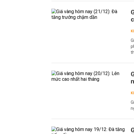
G
K
G
p
t
G
n
K
G
n
G