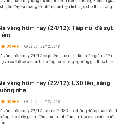
iá vàng hôm nay tăng trưởng tốt hơn trong khoảng 3 phiên giao
ịch gần đây và mang tới những tín hiệu tích cực cho thị trường.
iá vàng hôm nay (24/12): Tiếp nối đà sụt
giảm
INH DOANH
23:00 | 23/12/2018
iá vàng hôm nay 24/12 có phiên giao dịch đầu tuần giảm điểm
hẹ và có thể sẽ chuẩn bị hướng tới những ngưỡng giá thấp hơn.
iá vàng hôm nay (22/12): USD lên, vàng
uống nhẹ
INH DOANH
00:22 | 22/12/2018
iá vàng hôm nay 22/12 sụt nhẹ 2 USD do những động thái trên thị
rường cho thấy giá trị đồng bạc xanh đang trở lại vào phiên cuối
uần.