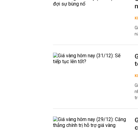
K
G
n
G
t
K
G
n
tr
G
c