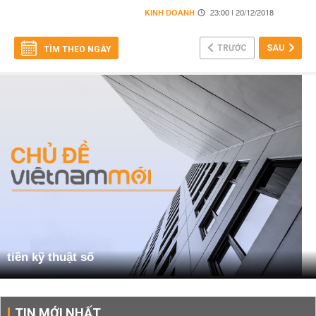
KINH DOANH
23:00 | 20/12/2018
TRƯỚC
SAU
TÌM THEO NGÀY
tiền kỹ thuật số
TIN MỚI NHẤT