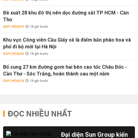
Đề xuất 28 khu đô thị nén dọc đường sắt TP HCM - Cần
Thơ
QUY HOẠCH
16 giờ trước
Khu vực Công viên Cầu Giấy sẽ là điểm bắn pháo hoa và
phố đi bộ mới tại Hà Nội
QUY HOẠCH
19 giờ trước
Bổ sung 27 km đường gom hai bên cao tốc Châu Đốc -
Cần Thơ - Sóc Trăng, hoàn thành sau một năm
QUY HOẠCH
19 giờ trước
ĐỌC NHIỀU NHẤT
Đại diện Sun Group kiến