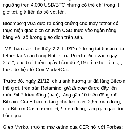
ngưỡng trên 4.000 USD/BTC nhưng có thể chỉ trong ít
giờ tới, giá tiền ảo sẽ vọt lên.
Bloomberg vừa đưa ra bằng chứng cho thấy tether có
thực hiện giao dịch chuyển USD thực vào ngân hàng
bằng với số lượng giao dịch trên sàn.
“Một báo cáo cho thấy 2,2 tỉ USD có trong tài khoản của
tether tại Ngân hàng Noble của Puerto Rico vào ngày
31/1”, cho biết thêm ngày hôm đó 2,195 tỉ tether tồn tại,
theo dữ liệu từ CoinMarketCap.
Trước đó, ngày 21/12, chịu ảnh hưởng từ đà tăng Bitcoin
thế giới, trên sàn Retamino,
giá Bitcoin
được đẩy lên
mức 94,7 triệu đồng (bán), tăng gần 10 triệu đồng một
Bitcoin. Giá Etherum tăng nhẹ lên mức 2,65 triệu đồng,
giá Bitcoin Cash ở mức 6,2 triệu đồng, tăng gần gấp đôi
hôm qua.
Gleb Myrko, trưởng marketing của CER nói với Forbes: