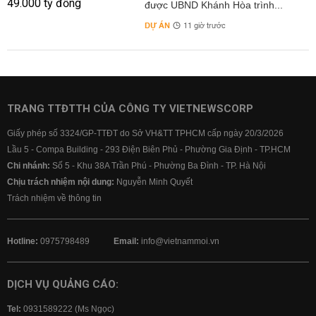
được UBND Khánh Hòa trình...
DỰ ÁN
11 giờ trước
TRANG TTĐTTH CỦA CÔNG TY VIETNEWSCORP
Giấy phép số 3324/GP-TTĐT do Sở VH&TT TPHCM cấp ngày 20/3/2026
Lầu 5 - Compa Building - 293 Điện Biên Phủ - Phường Gia Định - TP.HCM
Chi nhánh:
Số 5 - Khu 38A Trần Phú - Phường Ba Đình - TP. Hà Nội
Chịu trách nhiệm nội dung:
Nguyễn Minh Quyết
Trách nhiệm về thông tin
Hotline:
0975798489
Email:
info@vietnammoi.vn
DỊCH VỤ QUẢNG CÁO:
Tel:
0931589222 (Ms Ngọc)