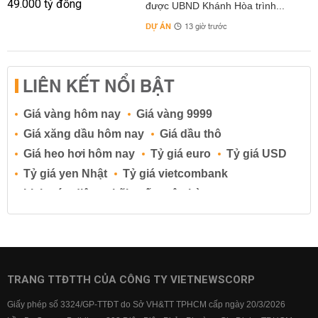
được UBND Khánh Hòa trình...
DỰ ÁN
13 giờ trước
LIÊN KẾT NỔI BẬT
Giá vàng hôm nay
Giá vàng 9999
Giá xăng dầu hôm nay
Giá dầu thô
Giá heo hơi hôm nay
Tỷ giá euro
Tỷ giá USD
Tỷ giá yen Nhật
Tỷ giá vietcombank
Lịch cúp điện
Lãi suất ngân hàng
Lãi suất tiết kiệm
Lãi suất tiền gửi
Lãi suất ngân hàng Agribank
Lãi suất ngân hàng Sacombank
Lãi suất ngân hàng BIDV
TRANG TTĐTTH CỦA CÔNG TY VIETNEWSCORP
Lãi suất ngân hàng Vietinbank
Giấy phép số 3324/GP-TTĐT do Sở VH&TT TPHCM cấp ngày 20/3/2026
Lãi suất ngân hàng Vietcombank