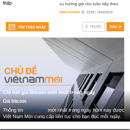
xu hướng giá cho tuần tiếp theo.
KINH DOANH
23:00 | 16/02/2019
TRƯỚC
SAU
TÌM THEO NGÀY
Chi tiết giá Bitcoin mới nhất trong ngày
Giá bitcoin
Thông tin
giá bitcoin
mới nhất trong ngày hôm nay được
Việt Nam Mới cung cấp liên tục cho bạn đọc mỗi ngày.
Tình hình
giá bitcoin hôm nay
sẽ luôn được cập nhập