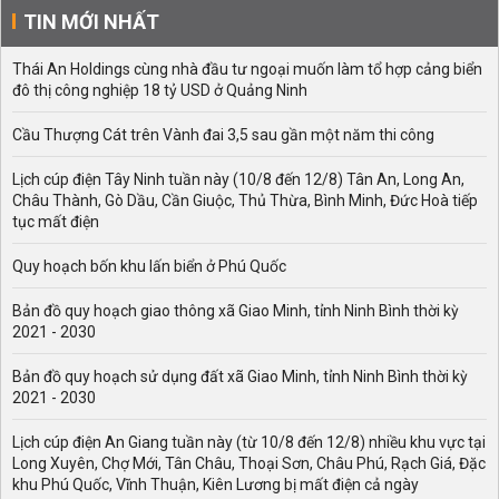
ngay tại bên dưới và hướng dẫn một số thông tin quan
TIN MỚI NHẤT
trọng về bitcoin:
Thái An Holdings cùng nhà đầu tư ngoại muốn làm tổ hợp cảng biển
đô thị công nghiệp 18 tỷ USD ở Quảng Ninh
Cầu Thượng Cát trên Vành đai 3,5 sau gần một năm thi công
Lịch cúp điện Tây Ninh tuần này (10/8 đến 12/8) Tân An, Long An,
Châu Thành, Gò Dầu, Cần Giuộc, Thủ Thừa, Bình Minh, Đức Hoà tiếp
tục mất điện
Quy hoạch bốn khu lấn biển ở Phú Quốc
Bản đồ quy hoạch giao thông xã Giao Minh, tỉnh Ninh Bình thời kỳ
2021 - 2030
Bản đồ quy hoạch sử dụng đất xã Giao Minh, tỉnh Ninh Bình thời kỳ
2021 - 2030
Lịch cúp điện An Giang tuần này (từ 10/8 đến 12/8) nhiều khu vực tại
Long Xuyên, Chợ Mới, Tân Châu, Thoại Sơn, Châu Phú, Rạch Giá, Đặc
khu Phú Quốc, Vĩnh Thuận, Kiên Lương bị mất điện cả ngày