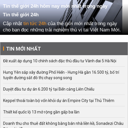
Tin thế giới 24h hôm nay mới nhất trong ngày
Tin thế giới 24h
Cập nhật
tin tức 24h
của thế giới mới nhất trong ngày
cho bạn đọc những trải nghiệm thú vị tại Việt Nam Mới.
Thông
tin 24h qua
giúp cho các bạn có những thông tin
bổ ích trong ngày để có những thời gian thoải mái ngay
TIN MỚI NHẤT
tại bên dưới:
Đề xuất áp dụng 10 chính sách đặc thù đầu tư Vành đai 5 Hà Nội
Hưng Yên sắp xây đường Phố Hiến - Hưng Hà gần 16.500 tỷ, bố trí
tuyến đường sắt đô thị chạy song song
Duyệt đầu tư dự án 6.200 tỷ tại Bến cảng Liên Chiểu
Keppel thoái toàn bộ vốn khỏi dự án Empire City tại Thủ Thiêm
Thiết kế quốc lộ 13 mở rộng gần gấp ba lần
Doanh thu cho thuê đất không bằng bán nhà liền kề, Sonadezi Châu