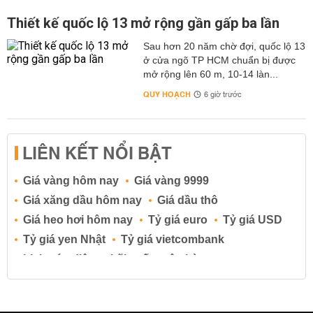
Thiết kế quốc lộ 13 mở rộng gần gấp ba lần
Sau hơn 20 năm chờ đợi, quốc lộ 13
ở cửa ngõ TP HCM chuẩn bị được
mở rộng lên 60 m, 10-14 làn...
QUY HOẠCH
6 giờ trước
LIÊN KẾT NỔI BẬT
Giá vàng hôm nay
Giá vàng 9999
Giá xăng dầu hôm nay
Giá dầu thô
Giá heo hơi hôm nay
Tỷ giá euro
Tỷ giá USD
Tỷ giá yen Nhật
Tỷ giá vietcombank
Lịch cúp điện
Lãi suất ngân hàng
Lãi suất tiết kiệm
Lãi suất tiền gửi
Lãi suất ngân hàng Agribank