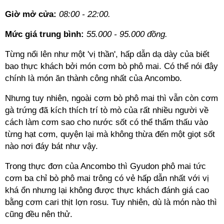
Giờ mở cửa:
08:00 - 22:00.
Mức giá trung bình:
55.000 - 95.000 đồng.
Từng nổi lên như một 'vị thần', hấp dẫn dạ dày của biết
bao thực khách bởi món cơm bò phô mai. Có thể nói đây
chính là món ăn thành công nhất của Ancombo.
Nhưng tuy nhiên, ngoài cơm bò phô mai thì vẫn còn cơm
gà trứng đã kích thích trí tò mò của rất nhiều người về
cách làm cơm sao cho nước sốt có thể thẩm thấu vào
từng hạt cơm, quyện lại mà không thừa đến một giọt sốt
nào nơi đáy bát như vậy.
Trong thực đơn của Ancombo thì Gyudon phô mai tức
cơm ba chỉ bò phô mai trông có vẻ hấp dẫn nhất với vị
khá ổn nhưng lại không được thực khách đánh giá cao
bằng cơm cari thịt lợn rosu. Tuy nhiên, dù là món nào thì
cũng đều nên thử.