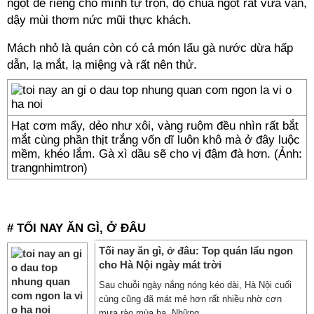
ngọt để riêng cho mình tự trộn, độ chua ngọt rất vừa vặn,
dậy mùi thơm nức mũi thực khách.
Mách nhỏ là quán còn có cả món lẩu gà nước dừa hấp
dẫn, lạ mắt, lạ miệng và rất nên thử.
Hạt cơm mẩy, dẻo như xôi, vàng ruộm đều nhìn rất bắt
mắt cùng phần thịt trắng vốn dĩ luôn khô mà ở đây luộc
mềm, khéo lắm. Gà xì dầu sẽ cho vị đậm đà hơn. (Ảnh:
trangnhimtron)
///
# TỐI NAY ĂN GÌ, Ở ĐÂU
Tối nay ăn gì, ở đâu: Top quán lẩu ngon
cho Hà Nội ngày mát trời
Sau chuỗi ngày nắng nóng kéo dài, Hà Nội cuối
cùng cũng đã mát mẻ hơn rất nhiều nhờ cơn
mưa rào mùa hạ. Những ...