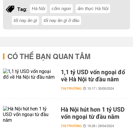
Hà Nội
cốm ngon
ẩm thực Hà Nội
Tag:
tối nay ăn gì
tối nay ăn gì ở đâu
CÓ THỂ BẠN QUAN TÂM
1,1 tỷ USD vốn ngoại đổ
về Hà Nội từ đầu năm
THỊ TRƯỜNG
10:17 | 30/05/2024
Hà Nội hút hơn 1 tỷ USD
vốn ngoại từ đầu năm
THỊ TRƯỜNG
19:28 | 29/04/2024