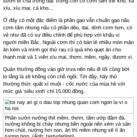
sườn bì chả trứng đặc trưng còn có cơm tấm thịt kho, xá
xíu, xíu mại, cá kho...
Ở đây có một đặc điểm là phần gạo vẫn chuẩn gạo nấu
cơm tấm nhưng nấu có phần dẻo, dai, dính cơm hơn, có
vẻ như đã có sự điều chỉnh để phù hợp với khẩu vị
người miền Bắc. Ngoài cơm thì có bán lẻ nhiều món mặn
ăn kèm và mình gọi thử rau củ quả kho quẹt ăn cho
thanh mát và 1 viên xíu mại, thơm, mềm, ngậy, đượm vị.
Quán thường đông vào giờ trưa nên nếu đi tối cũng bớt
lo lắng là sẽ không còn chỗ ngồi. Tới đây, hãy thử
thưởng thức quất xí muội - cốc nước của mùa hè với
mức giá 'siêu xinh' chỉ 15.000 đồng.
Phần sườn nướng thịt mềm, thơm, tẩm ướp đậm đà,
nướng không bị cháy nhưng bên ngoài nên xém và săn
hơn chút, nướng hơi non, ăn thì mềm nhưng sẽ ít ấn
tượng hơn. (Ảnh: tastydarling)