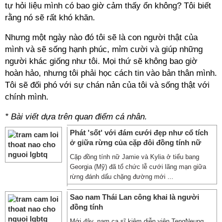
tự hỏi liệu mình có bao giờ cảm thấy ổn không? Tôi biết
rằng nó sẽ rất khó khăn.
Nhưng một ngày nào đó tôi sẽ là con người thật của
mình và sẽ sống hạnh phúc, mỉm cười và giúp những
người khác giống như tôi. Mọi thứ sẽ không bao giờ
hoàn hảo, nhưng tôi phải học cách tin vào bản thân mình.
Tôi sẽ đối phó với sự chán nản của tôi và sống thật với
chính mình.
* Bài viết dựa trên quan điểm cá nhân.
Phát 'sốt' với đám cưới đẹp như cổ tích
ở giữa rừng của cặp đôi đồng tính nữ
Cặp đồng tính nữ Jamie và Kylia ở tiểu bang
Georgia (Mỹ) đã tổ chức lễ cưới lãng mạn giữa
rừng đánh dấu chặng đường mới ...
Sao nam Thái Lan công khai là người
đồng tính
Mới đây, nam ca sĩ kiêm diễn viên TengNeung