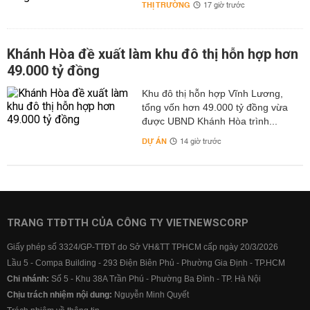
THỊ TRƯỜNG
17 giờ trước
Khánh Hòa đề xuất làm khu đô thị hỗn hợp hơn
49.000 tỷ đồng
Khu đô thị hỗn hợp Vĩnh Lương,
tổng vốn hơn 49.000 tỷ đồng vừa
được UBND Khánh Hòa trình...
DỰ ÁN
14 giờ trước
TRANG TTĐTTH CỦA CÔNG TY VIETNEWSCORP
Giấy phép số 3324/GP-TTĐT do Sở VH&TT TPHCM cấp ngày 20/3/2026
Lầu 5 - Compa Building - 293 Điện Biên Phủ - Phường Gia Định - TP.HCM
Chi nhánh:
Số 5 - Khu 38A Trần Phú - Phường Ba Đình - TP. Hà Nội
Chịu trách nhiệm nội dung:
Nguyễn Minh Quyết