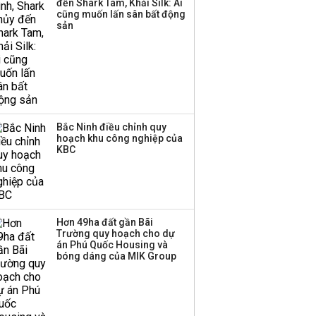
đến Shark Tam, Khải Silk: Ai
Huấn Hoa Hồng bỗng
cũng muốn lấn sân bất động
dưng ‘biến mất’, một
sản
công ty khác đã giải thể
Bắc Ninh điều chỉnh quy
hoạch khu công nghiệp của
KBC
Hơn 49ha đất gần Bãi
Trường quy hoạch cho dự
án Phú Quốc Housing và
bóng dáng của MIK Group