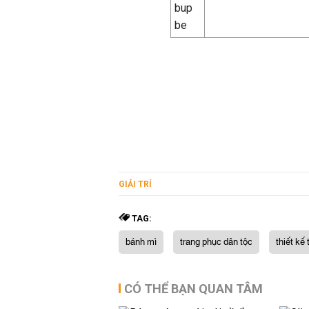
GIẢI TRÍ
TAG:
bánh mì
trang phục dân tộc
thiết kế
CÓ THỂ BẠN QUAN TÂM