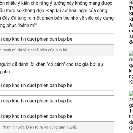
còn nhiều ý kiến cho rằng ý tưởng này không mang được
 mẫu thực sẽ không đẹp. Đáp lại sự hoài nghi của công
đây đã tung ra một phiên bản thu nhỏ về việc xây dựng
ng phục "bánh mì".
c bánh mì dưới sự thể hiện của búp bê.
 người đã dành lời khen "có cánh" cho tác giả bởi sự
g phu.
ạn Phạm Phước Điền tỏ ra vô cùng tâm huyết.