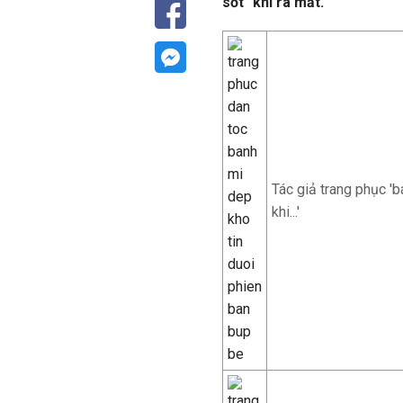
sốt" khi ra mắt.
Tác giả trang phục 'b
khi...'