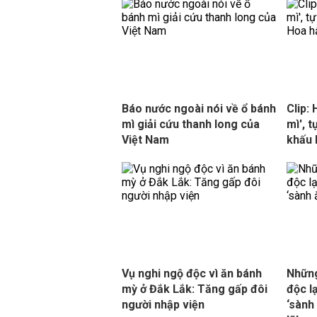
Báo nước ngoài nói về ổ bánh
Clip:
mì giải cứu thanh long của
mì', t
Việt Nam
khấu 
Vụ nghi ngộ độc vì ăn bánh
Những
mỳ ở Đắk Lắk: Tăng gấp đôi
độc l
người nhập viện
‘sành