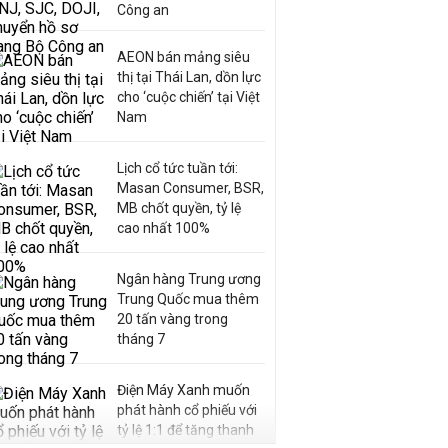
Công an
AEON bán mảng siêu
thị tại Thái Lan, dồn lực
cho ‘cuộc chiến’ tại Việt
Nam
Lịch cổ tức tuần tới:
Masan Consumer, BSR,
MB chốt quyền, tỷ lệ
cao nhất 100%
Ngân hàng Trung ương
Trung Quốc mua thêm
20 tấn vàng trong
tháng 7
Điện Máy Xanh muốn
phát hành cổ phiếu với
tỷ lệ 1:1 để tăng thanh