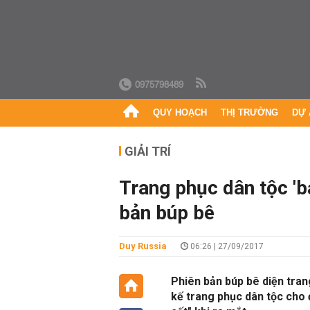
0975798489
QUY HOẠCH
THỊ TRƯỜNG
DỰ 
GIẢI TRÍ
Trang phục dân tộc 'b
bản búp bê
Duy Russia
06:26 | 27/09/2017
Phiên bản búp bê diện tran
kế trang phục dân tộc cho 