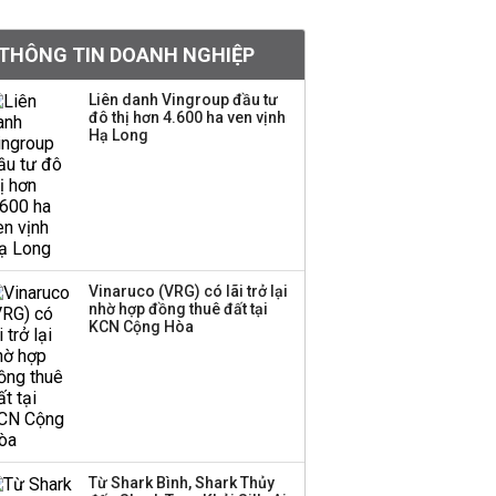
khoản
THÔNG TIN DOANH NGHIỆP
Sau nhịp điều chỉnh
mạnh, CTCK nhìn thấy
Liên danh Vingroup đầu tư
cơ hội ở nhóm cổ phiếu
đô thị hơn 4.600 ha ven vịnh
nào?
Hạ Long
Một thương hiệu thời
trang Việt đóng cửa
sau 5 năm hoạt động,
thanh lý toàn bộ cửa
hàng
Vinaruco (VRG) có lãi trở lại
nhờ hợp đồng thuê đất tại
TOP 10 ngân hàng lãi
KCN Cộng Hòa
lớn nhất từ kinh doanh
ngoại hối nửa đầu năm
2026: Vietcombank
quán quân, ACB dẫn
đầu nhóm tư nhân
Từ Shark Bình, Shark Thủy
Công ty 100 tỷ của