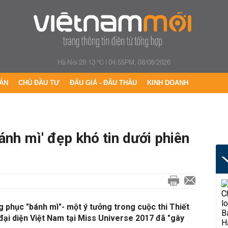
Hà Nội 29.13 °C
|
04:55PM, 08/08/2026
ÁN
CHỦ ĐẦU TƯ
ĐẤU GIÁ - ĐẤU THẦU
KINH DOANH
ánh mì' đẹp khó tin dưới phiên
g phục "bánh mì"- một ý tưởng trong cuộc thi Thiết
đại diện Việt Nam tại Miss Universe 2017 đã "gây