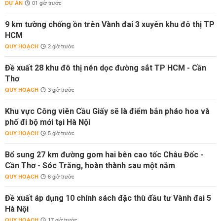
DỰ ÁN
01 giờ trước
9 km tường chống ồn trên Vành đai 3 xuyên khu đô thị TP
HCM
QUY HOẠCH
2 giờ trước
Đề xuất 28 khu đô thị nén dọc đường sắt TP HCM - Cần
Thơ
QUY HOẠCH
3 giờ trước
Khu vực Công viên Cầu Giấy sẽ là điểm bắn pháo hoa và
phố đi bộ mới tại Hà Nội
QUY HOẠCH
5 giờ trước
Bổ sung 27 km đường gom hai bên cao tốc Châu Đốc -
Cần Thơ - Sóc Trăng, hoàn thành sau một năm
QUY HOẠCH
6 giờ trước
Đề xuất áp dụng 10 chính sách đặc thù đầu tư Vành đai 5
Hà Nội
QUY HOẠCH
17 giờ trước