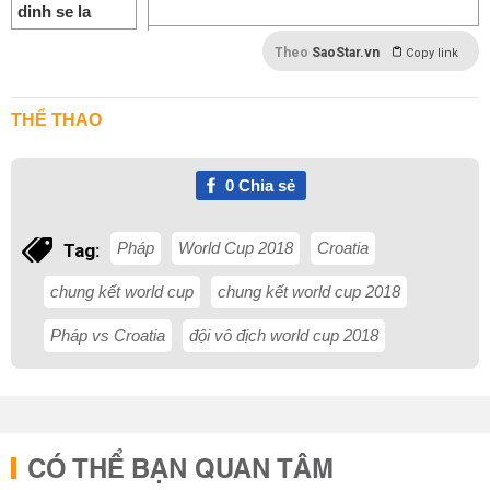
Theo
SaoStar.vn
Copy link
THỂ THAO
0
Chia sẻ
Pháp
World Cup 2018
Croatia
Tag:
chung kết world cup
chung kết world cup 2018
Pháp vs Croatia
đội vô địch world cup 2018
CÓ THỂ BẠN QUAN TÂM