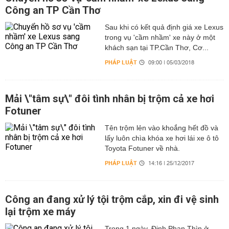
Công an TP Cần Thơ
Sau khi có kết quả định giá xe Lexus
trong vụ 'cầm nhầm' xe này ở một
khách sạn tại TP.Cần Thơ, Cơ...
PHÁP LUẬT
09:00 | 05/03/2018
Mải \"tâm sự\" đôi tình nhân bị trộm cả xe hơi
Fotuner
Tên trộm lẻn vào khoắng hết đồ và
lấy luôn chìa khóa xe hơi lái xe ô tô
Toyota Fotuner về nhà.
PHÁP LUẬT
14:16 | 25/12/2017
Công an đang xử lý tội trộm cắp, xin đi vệ sinh
lại trộm xe máy
Trong 1 ngày, Đinh Phan Thìn ở