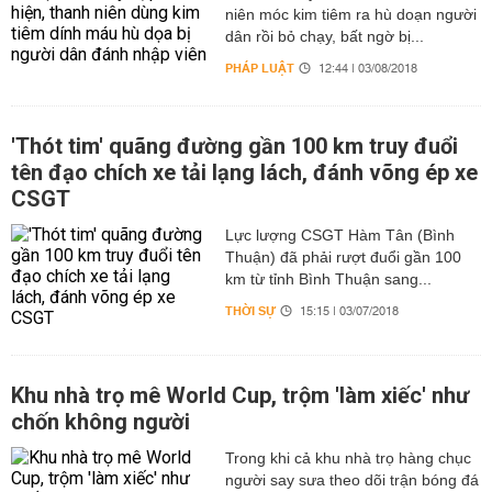
niên móc kim tiêm ra hù doạn người
dân rồi bỏ chạy, bất ngờ bị...
PHÁP LUẬT
12:44 | 03/08/2018
'Thót tim' quãng đường gần 100 km truy đuổi
tên đạo chích xe tải lạng lách, đánh võng ép xe
CSGT
Lực lượng CSGT Hàm Tân (Bình
Thuận) đã phải rượt đuổi gần 100
km từ tỉnh Bình Thuận sang...
THỜI SỰ
15:15 | 03/07/2018
Khu nhà trọ mê World Cup, trộm 'làm xiếc' như
chốn không người
Trong khi cả khu nhà trọ hàng chục
người say sưa theo dõi trận bóng đá