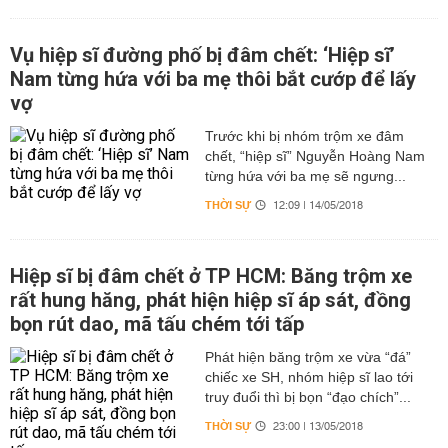
Vụ hiệp sĩ đường phố bị đâm chết: ‘Hiệp sĩ’
Nam từng hứa với ba mẹ thôi bắt cướp để lấy
vợ
Trước khi bị nhóm trộm xe đâm
chết, “hiệp sĩ” Nguyễn Hoàng Nam
từng hứa với ba mẹ sẽ ngưng...
THỜI SỰ
12:09 | 14/05/2018
Hiệp sĩ bị đâm chết ở TP HCM: Băng trộm xe
rất hung hăng, phát hiện hiệp sĩ áp sát, đồng
bọn rút dao, mã tấu chém tới tấp
Phát hiện băng trộm xe vừa “đá”
chiếc xe SH, nhóm hiệp sĩ lao tới
truy đuổi thì bị bọn “đạo chích”...
THỜI SỰ
23:00 | 13/05/2018