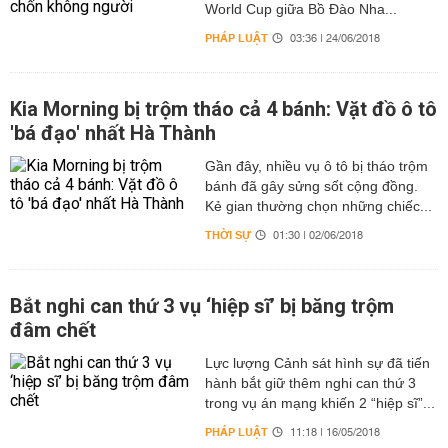
World Cup giữa Bồ Đào Nha...
PHÁP LUẬT
03:36 | 24/06/2018
Kia Morning bị trộm tháo cả 4 bánh: Vặt đồ ô tô
'bá đạo' nhất Hà Thành
Gần đây, nhiều vụ ô tô bị tháo trộm
bánh đã gây sửng sốt cộng đồng.
Kẻ gian thường chọn những chiếc...
THỜI SỰ
01:30 | 02/06/2018
Bắt nghi can thứ 3 vụ ‘hiệp sĩ’ bị băng trộm
đâm chết
Lực lượng Cảnh sát hình sự đã tiến
hành bắt giữ thêm nghi can thứ 3
trong vụ án mạng khiến 2 “hiệp sĩ”...
PHÁP LUẬT
11:18 | 16/05/2018