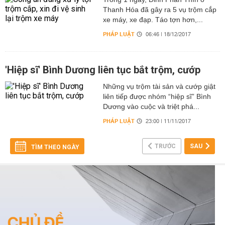
Thanh Hóa đã gây ra 5 vụ trộm cắp
xe máy, xe đạp. Táo tợn hơn,...
PHÁP LUẬT
06:46 | 18/12/2017
'Hiệp sĩ' Bình Dương liên tục bắt trộm, cướp
Những vụ trộm tài sản và cướp giật
liên tiếp được nhóm “hiệp sĩ” Bình
Dương vào cuộc và triệt phá...
PHÁP LUẬT
23:00 | 11/11/2017
TRƯỚC
SAU
TÌM THEO NGÀY