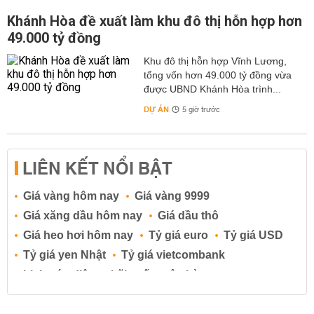
Khánh Hòa đề xuất làm khu đô thị hỗn hợp hơn
49.000 tỷ đồng
Khu đô thị hỗn hợp Vĩnh Lương,
tổng vốn hơn 49.000 tỷ đồng vừa
được UBND Khánh Hòa trình...
DỰ ÁN
5 giờ trước
LIÊN KẾT NỔI BẬT
Giá vàng hôm nay
Giá vàng 9999
Giá xăng dầu hôm nay
Giá dầu thô
Giá heo hơi hôm nay
Tỷ giá euro
Tỷ giá USD
Tỷ giá yen Nhật
Tỷ giá vietcombank
Lịch cúp điện
Lãi suất ngân hàng
Lãi suất tiết kiệm
Lãi suất tiền gửi
Lãi suất ngân hàng Agribank