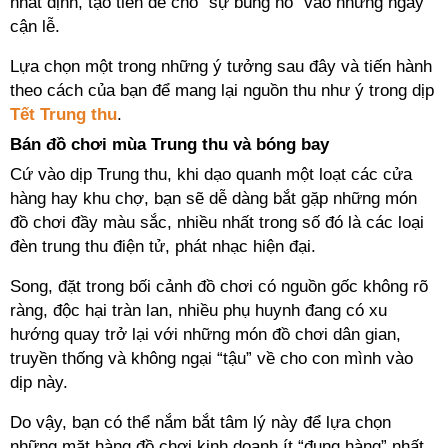
nhất định, tạo tiền đề cho “sự bùng nổ” vào những ngày
cận lễ.
Lựa chọn một trong những ý tưởng sau đây và tiến hành
theo cách của bạn để mang lại nguồn thu như ý trong dịp
Tết Trung thu
.
Bán đồ chơi mùa Trung thu và bóng bay
Cứ vào dịp Trung thu, khi dạo quanh một loạt các cửa
hàng hay khu chợ, bạn sẽ dễ dàng bắt gặp những món
đồ chơi đầy màu sắc, nhiều nhất trong số đó là các loại
đèn trung thu điện tử, phát nhạc hiện đại.
Song, đặt trong bối cảnh đồ chơi có nguồn gốc không rõ
ràng, độc hại tràn lan, nhiều phụ huynh đang có xu
hướng quay trở lại với những món đồ chơi dân gian,
truyền thống và không ngại “tậu” về cho con mình vào
dịp này.
Do vậy, bạn có thể nắm bắt tâm lý này để lựa chọn
những mặt hàng đồ chơi kinh doanh ít “đụng hàng” nhất.