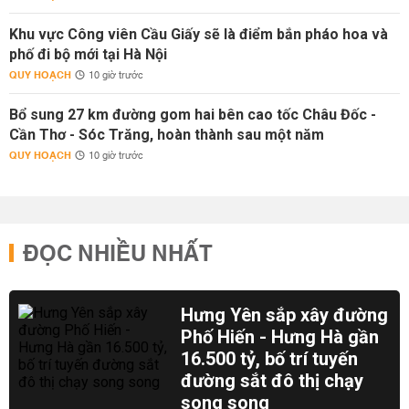
Khu vực Công viên Cầu Giấy sẽ là điểm bắn pháo hoa và
phố đi bộ mới tại Hà Nội
QUY HOẠCH
10 giờ trước
Bổ sung 27 km đường gom hai bên cao tốc Châu Đốc -
Cần Thơ - Sóc Trăng, hoàn thành sau một năm
QUY HOẠCH
10 giờ trước
ĐỌC NHIỀU NHẤT
Hưng Yên sắp xây đường
Phố Hiến - Hưng Hà gần
16.500 tỷ, bố trí tuyến
đường sắt đô thị chạy
song song