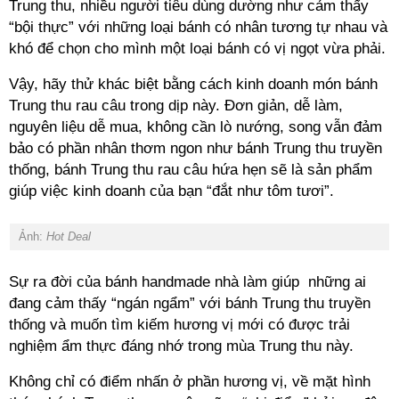
Trung thu, nhiều người tiêu dùng dường như cảm thấy
“bội thực” với những loại bánh có nhân tương tự nhau và
khó để chọn cho mình một loại bánh có vị ngọt vừa phải.
Vậy, hãy thử khác biệt bằng cách kinh doanh món bánh
Trung thu rau câu trong dịp này. Đơn giản, dễ làm,
nguyên liệu dễ mua, không cần lò nướng, song vẫn đảm
bảo có phần nhân thơm ngon như bánh Trung thu truyền
thống, bánh Trung thu rau câu hứa hẹn sẽ là sản phẩm
giúp việc kinh doanh của bạn “đắt như tôm tươi”.
Ảnh:
Hot Deal
Sự ra đời của bánh handmade nhà làm giúp những ai
đang cảm thấy “ngán ngẩm” với bánh Trung thu truyền
thống và muốn tìm kiếm hương vị mới có được trải
nghiệm ẩm thực đáng nhớ trong mùa Trung thu này.
Không chỉ có điểm nhấn ở phần hương vị, về mặt hình