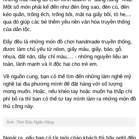
Một số món phải kể đến như đèn ông sao, đèn cù, đèn
kéo quân, trống ếch, trống bỏi, mặt nạ giấy bồi, tò he,...
qua đó giúp các bé thêm yêu nền văn hóa truyền thống
của dân tộc.
Đây đều là những món đồ chơi handmade truyền thống,
được làm chủ yếu từ nilon, giấy màu, giấy, báo, gỗ,
nhựa, đất nặn, dây chỉ màu,… - những nguyên liệu an
toàn, lành mạnh và ít độc hại cho trẻ em.
Về nguồn cung, bạn có thể tìm đến những làm nghề mỹ
nghề tại địa phương mình để đặt hàng với số lượng
mong muốn. Hoặc, nếu khéo tay hoặc muốn hạ thấp chi
phí bỏ ra thì bạn có thể tự tay mình làm ra những món đồ
thủ công này.
Ảnh:
Thời Báo Ngân Hàng
Ngoài ra, nếu bạn có tài mời chào khách thì hãy nghĩ đến