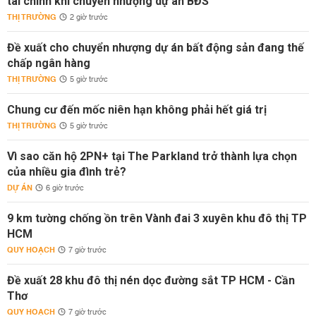
tài chính khi chuyển nhượng dự án BĐS
THỊ TRƯỜNG
2 giờ trước
Đề xuất cho chuyển nhượng dự án bất động sản đang thế
chấp ngân hàng
THỊ TRƯỜNG
5 giờ trước
Chung cư đến mốc niên hạn không phải hết giá trị
THỊ TRƯỜNG
5 giờ trước
Vì sao căn hộ 2PN+ tại The Parkland trở thành lựa chọn
của nhiều gia đình trẻ?
DỰ ÁN
6 giờ trước
9 km tường chống ồn trên Vành đai 3 xuyên khu đô thị TP
HCM
QUY HOẠCH
7 giờ trước
Đề xuất 28 khu đô thị nén dọc đường sắt TP HCM - Cần
Thơ
QUY HOẠCH
7 giờ trước