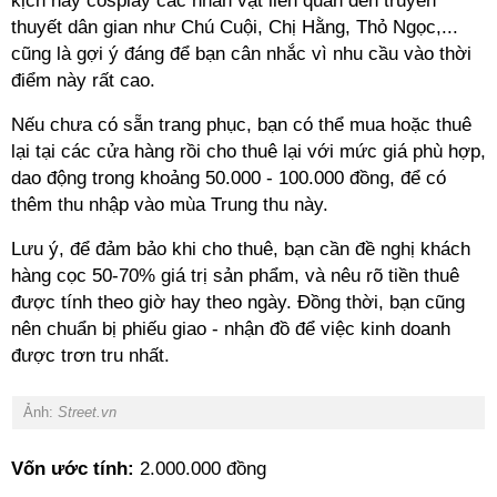
kịch hay cosplay các nhân vật liên quan đến truyền
thuyết dân gian như Chú Cuội, Chị Hằng, Thỏ Ngọc,...
cũng là gợi ý đáng để bạn cân nhắc vì nhu cầu vào thời
điểm này rất cao.
Nếu chưa có sẵn trang phục, bạn có thể mua hoặc thuê
lại tại các cửa hàng rồi cho thuê lại với mức giá phù hợp,
dao động trong khoảng 50.000 - 100.000 đồng, để có
thêm thu nhập vào mùa Trung thu này.
Lưu ý, để đảm bảo khi cho thuê, bạn cần đề nghị khách
hàng cọc 50-70% giá trị sản phẩm, và nêu rõ tiền thuê
được tính theo giờ hay theo ngày. Đồng thời, bạn cũng
nên chuẩn bị phiếu giao - nhận đồ để việc kinh doanh
được trơn tru nhất.
Ảnh:
Street.vn
Vốn ước tính:
2.000.000 đồng