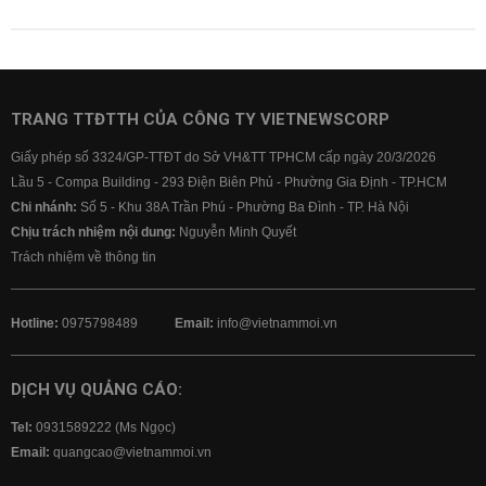
TRANG TTĐTTH CỦA CÔNG TY VIETNEWSCORP
Giấy phép số 3324/GP-TTĐT do Sở VH&TT TPHCM cấp ngày 20/3/2026
Lầu 5 - Compa Building - 293 Điện Biên Phủ - Phường Gia Định - TP.HCM
Chi nhánh:
Số 5 - Khu 38A Trần Phú - Phường Ba Đình - TP. Hà Nội
Chịu trách nhiệm nội dung:
Nguyễn Minh Quyết
Trách nhiệm về thông tin
Hotline:
0975798489
Email:
info@vietnammoi.vn
DỊCH VỤ QUẢNG CÁO:
Tel:
0931589222 (Ms Ngọc)
Email:
quangcao@vietnammoi.vn