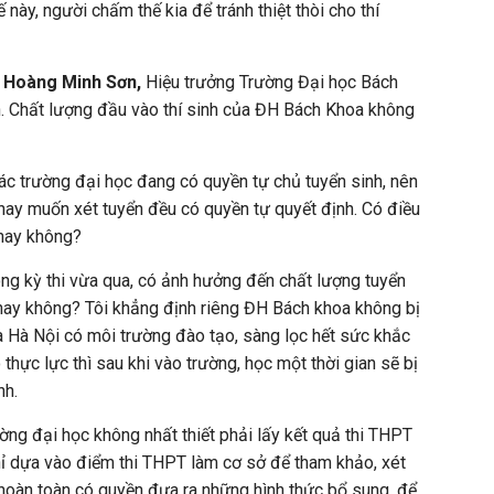
này, người chấm thế kia để tránh thiệt thòi cho thí
 Hoàng Minh Sơn,
Hiệu trưởng Trường Đại học Bách
. Chất lượng đầu vào thí sinh của ĐH Bách Khoa không
các trường đại học đang có quyền tự chủ tuyển sinh, nên
hay muốn xét tuyển đều có quyền tự quyết định. Có điều
hay không?
ng kỳ thi vừa qua, có ảnh hưởng đến chất lượng tuyển
 hay không? Tôi khẳng định riêng ĐH Bách khoa không bị
 Hà Nội có môi trường đào tạo, sàng lọc hết sức khắc
thực lực thì sau khi vào trường, học một thời gian sẽ bị
nh.
ờng đại học không nhất thiết phải lấy kết quả thi THPT
hỉ dựa vào điểm thi THPT làm cơ sở để tham khảo, xét
hoàn toàn có quyền đưa ra những hình thức bổ sung, để