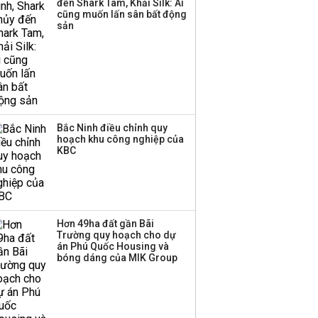
đến Shark Tam, Khải Silk: Ai
cũng muốn lấn sân bất động
Thị trường thường
sản
‘phất lên’ trong tháng 8,
nhóm ngành nào có
tiềm năng dẫn sóng?
Bắc Ninh điều chỉnh quy
hoạch khu công nghiệp của
KBC
Hơn 49ha đất gần Bãi
Trường quy hoạch cho dự
án Phú Quốc Housing và
bóng dáng của MIK Group