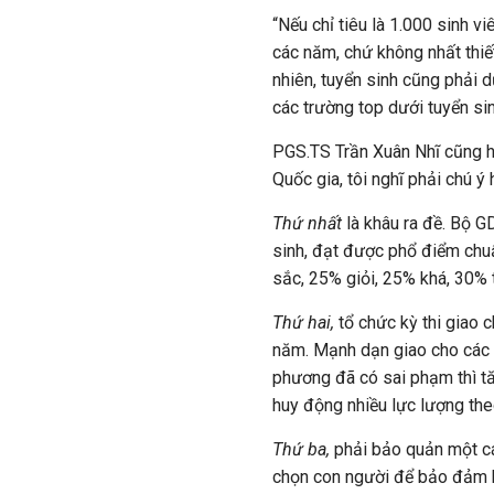
“Nếu chỉ tiêu là 1.000 sinh v
các năm, chứ không nhất thiế
nhiên, tuyển sinh cũng phải 
các trường top dưới tuyển sinh
PGS.TS Trần Xuân Nhĩ cũng hi
Quốc gia, tôi nghĩ phải chú ý
Thứ nhất
là khâu ra đề. Bộ 
sinh, đạt được phổ điểm chu
sắc, 25% giỏi, 25% khá, 30% 
Thứ hai,
tổ chức kỳ thi giao 
năm. Mạnh dạn giao cho các 
phương đã có sai phạm thì tă
huy động nhiều lực lượng the
Thứ ba,
phải bảo quản một cá
chọn con người để bảo đảm bả