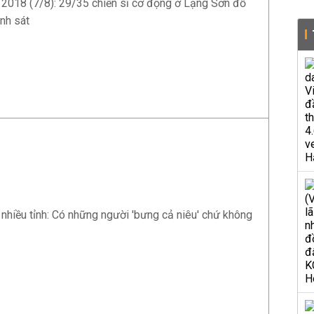
 2018 (7/8): 29/35 chiến sĩ cơ động ở Lạng Sơn đỗ
nh sát
 nhiều tỉnh: Có những người 'bưng cả niêu' chứ không