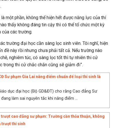
.
ỉ là một phần, không thể hiện hết được năng lực của thí
nào thấy không đáng tin cậy thì có thể tổ chức một kỳ
n của các trường.
c trường đại học cần sàng lọc sinh viên. Tôi nghĩ, hiện
ấn đề này rồi nhưng chưa phải tất cả. Nếu trường nào
chẽ, nghiêm túc, có sàng lọc tốt thì tự nhiên thi cử
c trong thi cử chắc chắn cũng sẽ giảm đi”.
Đ Sư phạm Gia Lai nâng điểm chuẩn để loại thí sinh là
Giáo dục đại học (Bộ GD&ĐT) cho rằng Cao đẳng Sư
 đang làm sai nguyên tắc khi nâng điểm ...
 trượt cao đẳng sư phạm: Trường cần thỏa thuận, không
 trượt thí sinh