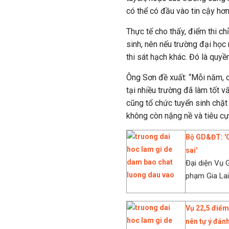
có thể có đầu vào tin cậy hơn
Thực tế cho thấy, điểm thi ch
sinh, nên nếu trường đại học 
thi sát hạch khác. Đó là quyề
Ông Sơn đề xuất: “Mỗi năm, cá
tại nhiều trường đã làm tốt v
cũng tổ chức tuyển sinh chặt 
không còn nặng nề và tiêu cự
Bộ GD&ĐT: 'C
sai'
Đại diện Vụ 
phạm Gia Lai
Vụ 22,5 điểm
nên tự ý đánh