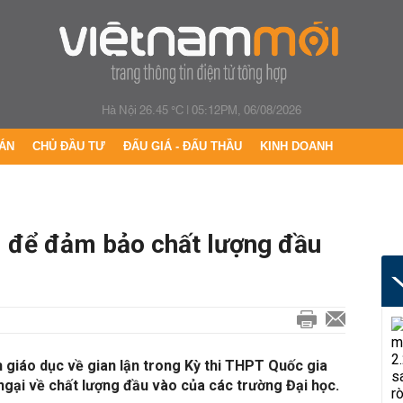
Hà Nội 26.45 °C
|
05:12PM, 06/08/2026
ÁN
CHỦ ĐẦU TƯ
ĐẤU GIÁ - ĐẤU THẦU
KINH DOANH
ì để đảm bảo chất lượng đầu
 giáo dục về gian lận trong Kỳ thi THPT Quốc gia
 ngại về chất lượng đầu vào của các trường Đại học.