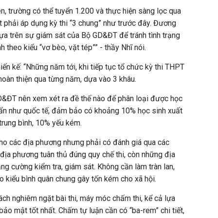
iên, trường có thể tuyển 1.200 và thực hiện sàng lọc qua
t phải áp dụng kỳ thi “3 chung” như trước đây. Đương
dựa trên sự giám sát của Bộ GD&ĐT để tránh tình trạng
 theo kiểu “vơ bèo, vặt tép”” - thầy Nhĩ nói.
ến kế: “Những năm tới, khi tiếp tục tổ chức kỳ thi THPT
 hoàn thiện qua từng năm, dựa vào 3 khâu.
GD&ĐT nên xem xét ra đề thế nào để phân loại được học
ẩn như quốc tế, đảm bảo có khoảng 10% học sinh xuất
trung bình, 10% yếu kém.
cho các địa phương nhưng phải có đánh giá qua các
địa phương tuân thủ đúng quy chế thi, còn những địa
ng cường kiểm tra, giám sát. Không cần làm tràn lan,
o kiểu bình quân chung gây tốn kém cho xã hội.
ch nghiêm ngặt bài thi, máy móc chấm thi, kể cả lựa
o mật tốt nhất. Chấm tự luận cần có “ba-rem” chi tiết,