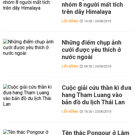
nhóm 8 người mất tích
trên dãy Himalaya
LỐI SỐNG
14:06 | 24/06/2019
Những điểm chụp ảnh
cưới được yêu thích ở
nước ngoài
LỐI SỐNG
09:30 | 24/06/2019
Cuộc giải cứu thần kì đưa
hang Tham Luang vào
bản đồ du lịch Thái Lan
LỐI SỐNG
16:30 | 23/06/2019
Tên thác Pongour ở Lâm