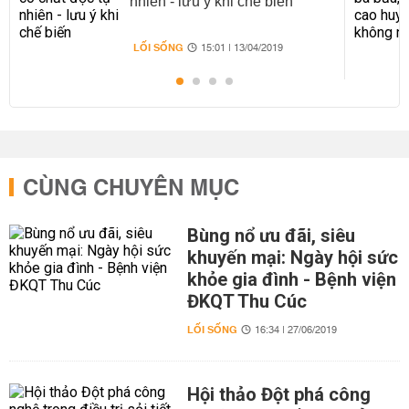
nhiên - lưu ý khi chế biến
LỐI SỐNG
15:01 | 13/04/2019
CÙNG CHUYÊN MỤC
Bùng nổ ưu đãi, siêu
khuyến mại: Ngày hội sức
khỏe gia đình - Bệnh viện
ĐKQT Thu Cúc
LỐI SỐNG
16:34 | 27/06/2019
Hội thảo Đột phá công