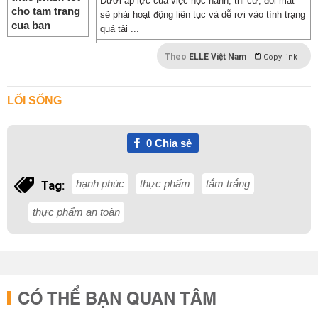
Dưới áp lực của việc học hành, thi cử, đôi mắt
sẽ phải hoạt động liên tục và dễ rơi vào tình trạng
quá tải ...
Theo
ELLE Việt Nam
Copy link
LỐI SỐNG
0
Chia sẻ
hạnh phúc
thực phẩm
tắm trắng
Tag:
thực phẩm an toàn
CÓ THỂ BẠN QUAN TÂM