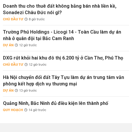
Doanh thu cho thuê đất không bằng bán nhà liền kề,
Sonadezi Châu Đức nói gì?
CHỦ ĐẦU TƯ
8 giờ trước
Trường Phú Holdings - Licogi 14 - Toàn Cầu làm dự án
nhà ở quân đội tại Bắc Cam Ranh
DỰ ÁN
12 giờ trước
DXG rút khỏi hai khu đô thị 6.200 tỷ ở Cần Thơ, Phú Thọ
CHỦ ĐẦU TƯ
12 giờ trước
Hà Nội chuyển đổi đất Tây Tựu làm dự án trung tâm văn
phòng kết hợp dịch vụ thương mại
DỰ ÁN
13 giờ trước
Quảng Ninh, Bắc Ninh đủ điều kiện lên thành phố
QUY HOẠCH
14 giờ trước