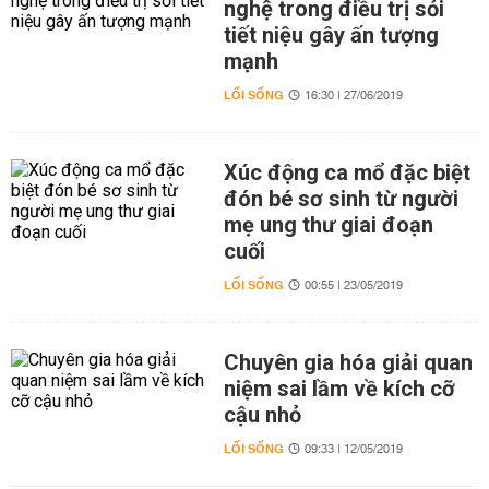
nghệ trong điều trị sỏi
tiết niệu gây ấn tượng
mạnh
LỐI SỐNG
16:30 | 27/06/2019
Xúc động ca mổ đặc biệt
đón bé sơ sinh từ người
mẹ ung thư giai đoạn
cuối
LỐI SỐNG
00:55 | 23/05/2019
Chuyên gia hóa giải quan
niệm sai lầm về kích cỡ
cậu nhỏ
LỐI SỐNG
09:33 | 12/05/2019