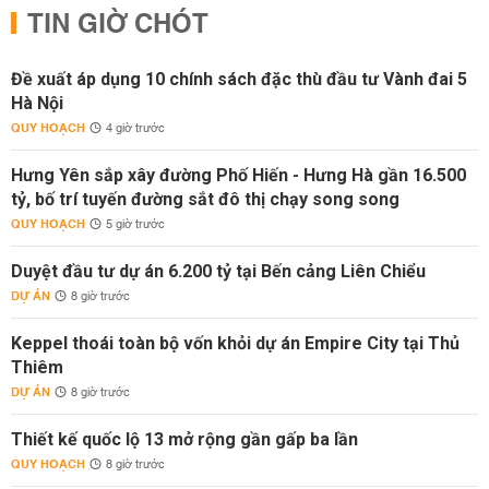
TIN GIỜ CHÓT
Đề xuất áp dụng 10 chính sách đặc thù đầu tư Vành đai 5
Hà Nội
QUY HOẠCH
4 giờ trước
Hưng Yên sắp xây đường Phố Hiến - Hưng Hà gần 16.500
tỷ, bố trí tuyến đường sắt đô thị chạy song song
QUY HOẠCH
5 giờ trước
Duyệt đầu tư dự án 6.200 tỷ tại Bến cảng Liên Chiểu
DỰ ÁN
8 giờ trước
Keppel thoái toàn bộ vốn khỏi dự án Empire City tại Thủ
Thiêm
DỰ ÁN
8 giờ trước
Thiết kế quốc lộ 13 mở rộng gần gấp ba lần
QUY HOẠCH
8 giờ trước