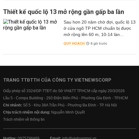
Thiết kế quốc lộ 13 mở rộng gần gấp ba lần
Sau hơn 20 năm chờ đợi, quốc lộ 13
ở cửa ngõ TP HCM chuẩn bị được
mở rộng lên 60 m, 10-14 làn...
QUY HOẠCH
8 giờ trước
TRANG TTĐTTH CỦA CÔNG TY VIETNEWSCORP
Giấy phép số 3324/GP-TTĐT do Sở VH&TT TPHCM cấp ngày 20/3/2026
Lầu 5 - Compa Building - 293 Điện Biên Phủ - Phường Gia Định - TP.HCM
Chi nhánh:
Số 5 - Khu 38A Trần Phú - Phường Ba Đình - TP. Hà Nội
Chịu trách nhiệm nội dung:
Nguyễn Minh Quyết
Trách nhiệm về thông tin
Hotline:
0975798489
Email:
info@vietnammoi.vn