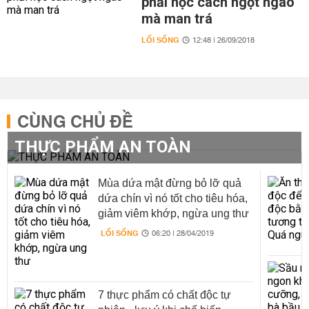
phải học cách ngọt ngào
mà man trá
LỐI SỐNG
12:48 | 26/09/2018
CÙNG CHỦ ĐỀ
THỰC PHẨM AN TOÀN
Mùa dứa mật đừng bỏ lỡ quả
dứa chín vì nó tốt cho tiêu hóa,
giảm viêm khớp, ngừa ung thư
LỐI SỐNG
06:20 | 28/04/2019
7 thực phẩm có chất độc tự