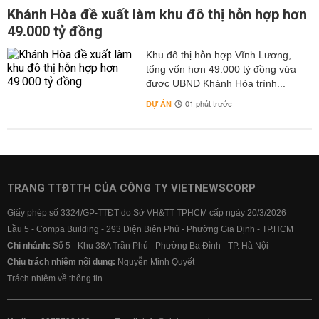
Khánh Hòa đề xuất làm khu đô thị hỗn hợp hơn
49.000 tỷ đồng
Khu đô thị hỗn hợp Vĩnh Lương,
tổng vốn hơn 49.000 tỷ đồng vừa
được UBND Khánh Hòa trình...
DỰ ÁN
01 phút trước
TRANG TTĐTTH CỦA CÔNG TY VIETNEWSCORP
Giấy phép số 3324/GP-TTĐT do Sở VH&TT TPHCM cấp ngày 20/3/2026
Lầu 5 - Compa Building - 293 Điện Biên Phủ - Phường Gia Định - TP.HCM
Chi nhánh:
Số 5 - Khu 38A Trần Phú - Phường Ba Đình - TP. Hà Nội
Chịu trách nhiệm nội dung:
Nguyễn Minh Quyết
Trách nhiệm về thông tin