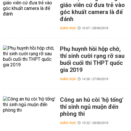
giáo viên cứ đưa trẻ vào
góc khuất camera là để
đánh
GIÁO DỤC
10:07 | 28/06/2019
Phụ huynh hồi hộp chờ,
thí sinh cười rạng rỡ sau
buổi cuối thi THPT quốc
gia 2019
GIÁO DỤC
14:36 | 27/06/2019
Công an hú còi 'hộ tống'
thí sinh ngủ muộn đến
phòng thi
GIÁO DỤC
10:32 | 26/06/2019