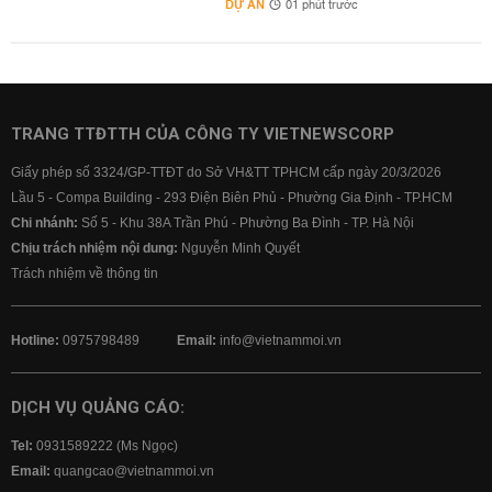
DỰ ÁN
01 phút trước
TRANG TTĐTTH CỦA CÔNG TY VIETNEWSCORP
Giấy phép số 3324/GP-TTĐT do Sở VH&TT TPHCM cấp ngày 20/3/2026
Lầu 5 - Compa Building - 293 Điện Biên Phủ - Phường Gia Định - TP.HCM
Chi nhánh:
Số 5 - Khu 38A Trần Phú - Phường Ba Đình - TP. Hà Nội
Chịu trách nhiệm nội dung:
Nguyễn Minh Quyết
Trách nhiệm về thông tin
Hotline:
0975798489
Email:
info@vietnammoi.vn
DỊCH VỤ QUẢNG CÁO:
Tel:
0931589222 (Ms Ngọc)
Email:
quangcao@vietnammoi.vn