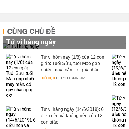
CÙNG CHỦ ĐỀ
Tử vi hàng ngày
Tử vi hôm nay (1/8) của 12 con
giáp: Tuổi Sửu, tuổi Mão gặp
nhiều may mắn, có quý nhân
giúp đỡ
CỔ HỌC
17:11 | 31/07/2020
Tử vi hàng ngày (14/6/2019): 6
điều nên và không nên của 12
con giáp