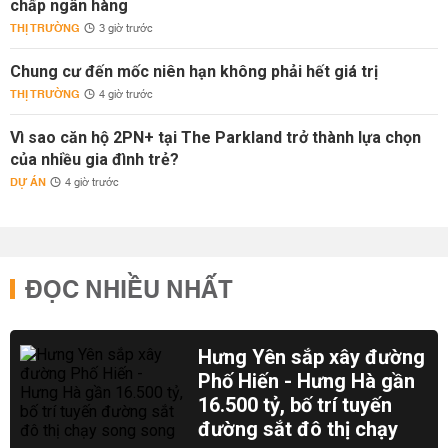
chấp ngân hàng
THỊ TRƯỜNG
3 giờ trước
Chung cư đến mốc niên hạn không phải hết giá trị
THỊ TRƯỜNG
4 giờ trước
Vì sao căn hộ 2PN+ tại The Parkland trở thành lựa chọn
của nhiều gia đình trẻ?
DỰ ÁN
4 giờ trước
ĐỌC NHIỀU NHẤT
Hưng Yên sắp xây đường
Phố Hiến - Hưng Hà gần
16.500 tỷ, bố trí tuyến
đường sắt đô thị chạy