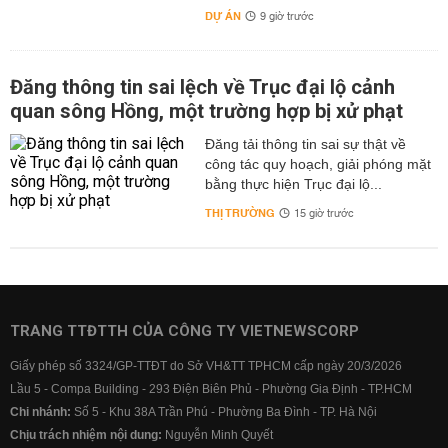
DỰ ÁN
9 giờ trước
Đăng thông tin sai lệch về Trục đại lộ cảnh
quan sông Hồng, một trường hợp bị xử phạt
Đăng tải thông tin sai sự thật về
công tác quy hoạch, giải phóng mặt
bằng thực hiện Trục đại lộ...
THỊ TRƯỜNG
15 giờ trước
TRANG TTĐTTH CỦA CÔNG TY VIETNEWSCORP
Giấy phép số 3324/GP-TTĐT do Sở VH&TT TPHCM cấp ngày 20/3/2026
Lầu 5 - Compa Building - 293 Điện Biên Phủ - Phường Gia Định - TP.HCM
Chi nhánh:
Số 5 - Khu 38A Trần Phú - Phường Ba Đình - TP. Hà Nội
Chịu trách nhiệm nội dung:
Nguyễn Minh Quyết