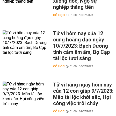
xuống dốc, Ngọ sự
nghiệp thăng tiến
CỔ HỌC
01:00 | 10/07/2023
Tử vi hôm nay của 12
cung hoàng đạo ngày
10/7/2023: Bạch Dương
tình cảm êm ấm, Bọ Cạp
tài lộc tươi sáng
CỔ HỌC
01:00 | 10/07/2023
Tử vi hàng ngày hôm nay
của 12 con giáp 9/7/2023:
Mão tài lộc khởi sắc, Hợi
công việc trôi chảy
CỔ HỌC
01:00 | 09/07/2023