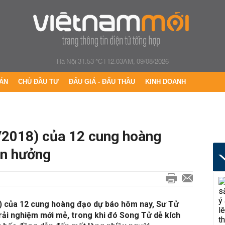
Hà Nội 31.53 °C
|
12:03AM, 09/08/2026
ÁN
CHỦ ĐẦU TƯ
ĐẤU GIÁ - ĐẤU THẦU
KINH DOANH
/2018) của 12 cung hoàng
ận hưởng
) của 12 cung hoàng đạo dự báo hôm nay, Sư Tử
rải nghiệm mới mẻ, trong khi đó Song Tử dễ kích