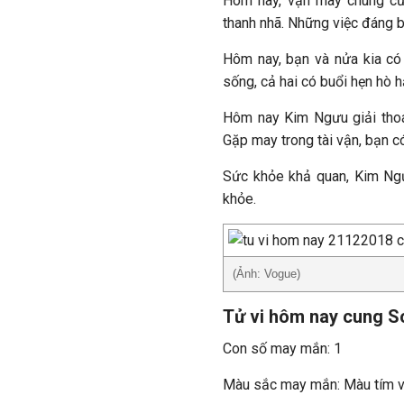
Hôm nay, vận may chung của
thanh nhã. Những việc đáng 
Hôm nay, bạn và nửa kia c
sống, cả hai có buổi hẹn hò 
Hôm nay Kim Ngưu giải thoát
Gặp may trong tài vận, bạn c
Sức khỏe khả quan, Kim Ngư
khỏe.
(Ảnh: Vogue)
Tử vi hôm nay cung So
Con số may mắn: 1
Màu sắc may mắn: Màu tím v