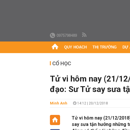
0975798489
QUY HOẠCH
THỊ TRƯỜNG
DỰ 
CỔ HỌC
Tử vi hôm nay (21/12
đạo: Sư Tử say sưa t
Minh Anh
14:12 | 20/12/2018
Tử vi hôm nay (21/12/2018
say sưa tận hưởng những t