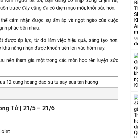
 Kim Ngưu rất tốt, bạn đang có nhịp sống chậm rãi,
buồn trước đây cũng đã có diện mạo mới, khởi sắc hơn.
ó thể cảm nhận được sự ấm áp và ngọt ngào của cuộc
hạnh phúc bên nhau.
 được áp lực, từ đó làm việc hiệu quả, sáng tạo hơn.
ó khả năng nhận được khoản tiền lớn vào hôm nay.
u nên tham gia một trong các môn học rèn luyện sức
ng Tử | 21/5 – 21/6
iolet