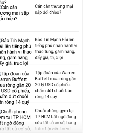
Cán cân thương mại
sắp đổi chiều?
Bảo Tín Mạnh Hải lên
tiếng phủ nhận hành vi
thao túng, găm hàng,
đẩy giá, trục lợi
Tập đoàn của Warren
Buffett mua ròng gần
20 tỷ USD cổ phiếu,
chấm dứt chuỗi bán
ròng 14 quý
Chuỗi phòng gym tại
TP HCM bất ngờ đóng
cửa tất cả cơ sở, hàng
trăm hội viên bơ vơ