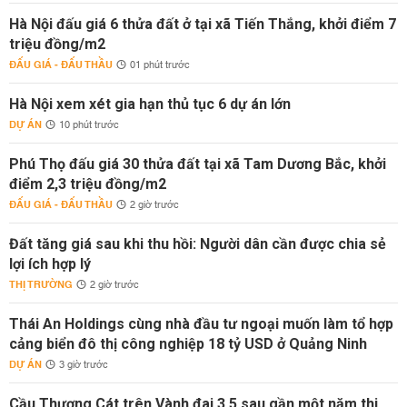
Hà Nội đấu giá 6 thửa đất ở tại xã Tiến Thắng, khởi điểm 7
triệu đồng/m2
ĐẤU GIÁ - ĐẤU THẦU
01 phút trước
Hà Nội xem xét gia hạn thủ tục 6 dự án lớn
DỰ ÁN
10 phút trước
Phú Thọ đấu giá 30 thửa đất tại xã Tam Dương Bắc, khởi
điểm 2,3 triệu đồng/m2
ĐẤU GIÁ - ĐẤU THẦU
2 giờ trước
Đất tăng giá sau khi thu hồi: Người dân cần được chia sẻ
lợi ích hợp lý
THỊ TRƯỜNG
2 giờ trước
Thái An Holdings cùng nhà đầu tư ngoại muốn làm tổ hợp
cảng biển đô thị công nghiệp 18 tỷ USD ở Quảng Ninh
DỰ ÁN
3 giờ trước
Cầu Thượng Cát trên Vành đai 3,5 sau gần một năm thi