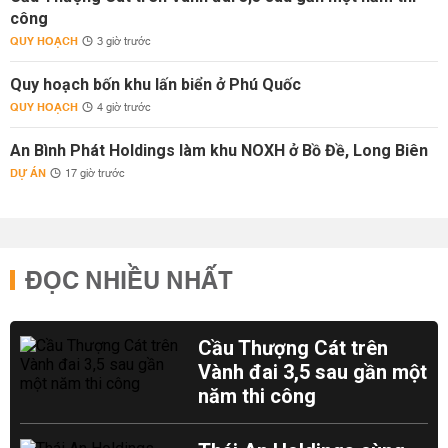
công
QUY HOẠCH
3 giờ trước
Quy hoạch bốn khu lấn biển ở Phú Quốc
QUY HOẠCH
4 giờ trước
An Bình Phát Holdings làm khu NOXH ở Bồ Đề, Long Biên
DỰ ÁN
17 giờ trước
ĐỌC NHIỀU NHẤT
Cầu Thượng Cát trên
Vành đai 3,5 sau gần một
năm thi công