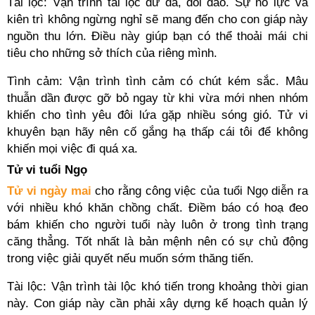
Tài lộc: Vận trình tài lộc dư dả, dồi dào. Sự nỗ lực và
kiên trì không ngừng nghỉ sẽ mang đến cho con giáp này
nguồn thu lớn. Điều này giúp bạn có thể thoải mái chi
tiêu cho những sở thích của riêng mình.
Tình cảm: Vận trình tình cảm có chút kém sắc. Mâu
thuẫn dần được gỡ bỏ ngay từ khi vừa mới nhen nhóm
khiến cho tình yêu đôi lứa gặp nhiều sóng gió. Tử vi
khuyên bạn hãy nên cố gắng hạ thấp cái tôi để không
khiến mọi việc đi quá xa.
Tử vi tuổi Ngọ
Tử vi ngày mai
cho rằng công việc của tuổi Ngọ diễn ra
với nhiều khó khăn chồng chất. Điềm báo có hoạ đeo
bám khiến cho người tuổi này luôn ở trong tình trạng
căng thẳng. Tốt nhất là bản mệnh nên có sự chủ động
trong việc giải quyết nếu muốn sớm thăng tiến.
Tài lộc: Vận trình tài lộc khó tiến trong khoảng thời gian
này. Con giáp này cần phải xây dựng kế hoạch quản lý