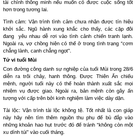
tài chính thông minh nếu muốn có được cuộc sống tốt
hơn trong tương lai.
Tình cảm: Vận trình tình cảm chưa nhận được tín hiệu
khởi sắc. Ngũ hành xung khắc cho thấy, các cặp đôi
đang yêu nhau dễ rơi vào tình cảnh chiến tranh lạnh.
Ngoài ra, vợ chồng hiện có thể ở trong tình trạng “cơm
chẳng lành, canh chẳng ngọt".
Tử vi tuổi Mùi
Con đường công danh sự nghiệp của tuổi Mùi trong 28/6
diễn ra trôi chảy, hanh thông. Được Thiên Ấn chiếu
mệnh, người tuổi này có thể hoàn thành xuất sắc mọi
nhiệm vụ được giao. Ngoài ra, bản mệnh còn gây ấn
tượng với cấp trên bởi kinh nghiệm làm việc dày dặn.
Tài lộc: Vận trình tài lộc không tệ. Tốt nhất là con giáp
này hãy nên tìm thêm nguồn thu phụ để bù đắp vào
những khoản hao hụt trước đó để tránh “không còn một
xu dính túi" vào cuối tháng.