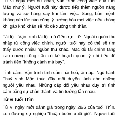
Tử vi ngày mới dự đoán, vận trình công việc của tuổi
Mão như ý. Người tuổi này được tiếp thêm nguồn năng
lượng và sự hăng say khi làm việc. Song, bản mệnh
không nên lúc nào cũng lý tưởng hóa mọi việc nếu không
khi gặp khó khăn sẽ rất dễ xuống tinh thần.
Tài lộc: Vận trình tài lộc có điểm rực rỡ. Ngoài nguồn thu
nhập từ công việc chính, người tuổi này có thể sẽ tìm
thấy được nhiều nguồn thu khác. Mặc dù tài chính tăng
cao nhưng cũng cần có kế hoạch quản lý chi tiêu để
tránh tiền “không cánh mà bay".
Tình cảm: Vận trình tình cảm hài hoà, ấm áp. Ngũ hành
Thuỷ sinh Mộc thúc đẩy mối duyên lành cho những
người yêu nhau. Những cặp đôi yêu nhau duy trì tình
cảm bằng sự chân thành và tin tưởng lẫn nhau.
Tử vi tuổi Thìn
Tử vi ngày mới đánh giá trong ngày 28/6 của tuổi Thìn,
con đường sự nghiệp “thuận buồm xuôi gió". Người tuổi