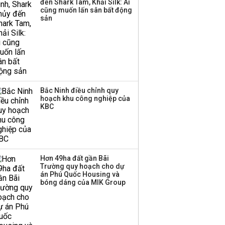
đến Shark Tam, Khải Silk: Ai
Huấn Hoa Hồng bỗng
cũng muốn lấn sân bất động
dưng ‘biến mất’, một
sản
công ty khác đã giải thể
Bắc Ninh điều chỉnh quy
hoạch khu công nghiệp của
KBC
Hơn 49ha đất gần Bãi
Trường quy hoạch cho dự
án Phú Quốc Housing và
bóng dáng của MIK Group