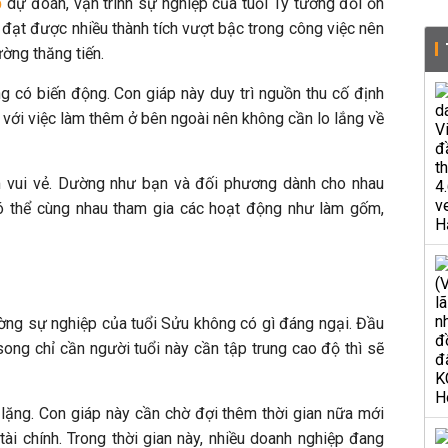
p
dự đoán, vận trình sự nghiệp của tuổi Tý tương đối ổn
 đạt được nhiều thành tích vượt bậc trong công việc nên
ường thăng tiến.
ông có biến động. Con giáp này duy trì nguồn thu cố định
 với việc làm thêm ở bên ngoài nên không cần lo lắng về
ảm vui vẻ. Dường như bạn và đối phương dành cho nhau
có thể cùng nhau tham gia các hoạt động như làm gốm,
ng sự nghiệp của tuổi Sửu không có gì đáng ngại. Đầu
ong chỉ cần người tuổi này cần tập trung cao độ thì sẽ
nh lặng. Con giáp này cần chờ đợi thêm thời gian nữa mới
ài chính. Trong thời gian này, nhiều doanh nghiệp đang