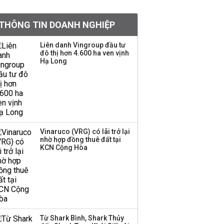
tỷ lệ 1:1 để tăng thanh
khoản
THÔNG TIN DOANH NGHIỆP
Sau nhịp điều chỉnh
Liên danh Vingroup đầu tư
đô thị hơn 4.600 ha ven vịnh
mạnh, CTCK nhìn thấy
Hạ Long
cơ hội ở nhóm cổ phiếu
nào?
Một thương hiệu thời
trang Việt đóng cửa
sau 5 năm hoạt động,
thanh lý toàn bộ cửa
Vinaruco (VRG) có lãi trở lại
nhờ hợp đồng thuê đất tại
hàng
KCN Cộng Hòa
Sau tháng 7 bán ròng
hơn 12.000 tỷ đồng,
khối ngoại đảo chiều
gom hơn 2.000 tỷ đồng
Từ Shark Bình, Shark Thủy
Công ty 100 tỷ của