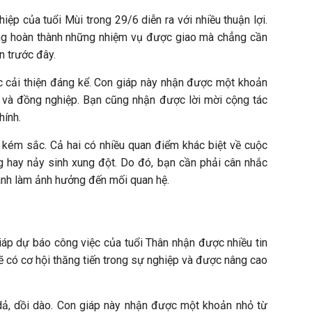
p của tuổi Mùi trong 29/6 diễn ra với nhiều thuận lợi.
àng hoàn thành những nhiệm vụ được giao mà chẳng cần
an trước đây.
ược cải thiện đáng kể. Con giáp này nhận được một khoản
ên và đồng nghiệp. Bạn cũng nhận được lời mời cộng tác
chính.
m kém sắc. Cả hai có nhiều quan điểm khác biệt về cuộc
 hay nảy sinh xung đột. Do đó, bạn cần phải cân nhắc
tránh làm ảnh hưởng đến mối quan hệ.
iáp dự báo công việc của tuổi Thân nhận được nhiều tin
sẽ có cơ hội thăng tiến trong sự nghiệp và được nâng cao
ư dả, dồi dào. Con giáp này nhận được một khoản nhỏ từ