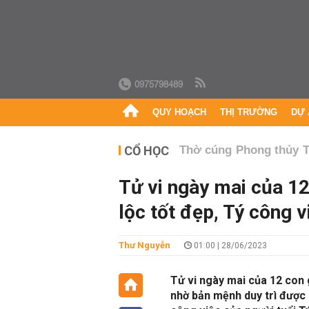
0975798489
QUY HOẠCH
THỊ TRƯỜNG
DỰ 
CỔ HỌC
Thờ cúng
Phong thủy
T
Tử vi ngày mai của 12
lộc tốt đẹp, Tý công v
Thư Nguyễn
01:00 | 28/06/2023
Tử vi ngày mai của 12 con g
nhờ bản mệnh duy trì được 