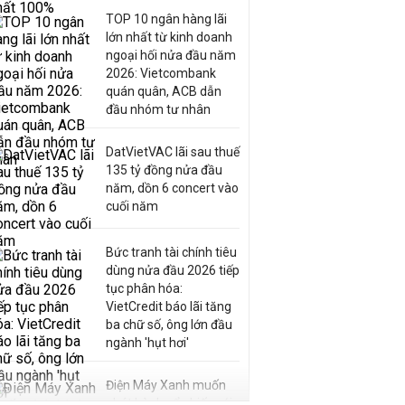
TOP 10 ngân hàng lãi
lớn nhất từ kinh doanh
ngoại hối nửa đầu năm
2026: Vietcombank
quán quân, ACB dẫn
đầu nhóm tư nhân
DatVietVAC lãi sau thuế
135 tỷ đồng nửa đầu
năm, dồn 6 concert vào
cuối năm
Bức tranh tài chính tiêu
dùng nửa đầu 2026 tiếp
tục phân hóa:
VietCredit báo lãi tăng
ba chữ số, ông lớn đầu
ngành 'hụt hơi'
Điện Máy Xanh muốn
phát hành cổ phiếu với