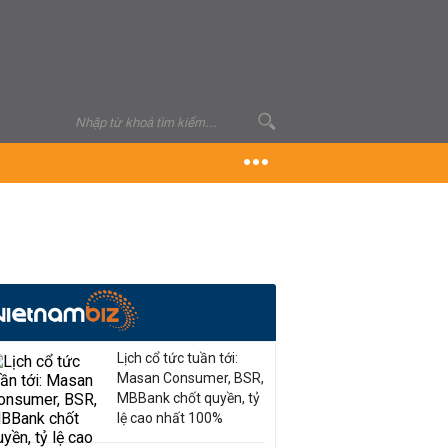
Lịch cổ tức tuần tới:
Masan Consumer, BSR,
MBBank chốt quyền, tỷ
lệ cao nhất 100%