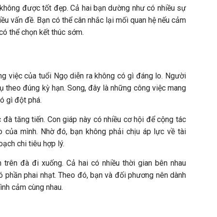
m không được tốt đẹp. Cả hai bạn dường như có nhiều sự
ều vấn đề. Bạn có thể cân nhắc lại mối quan hệ nếu cảm
 có thể chọn kết thúc sớm.
g việc của tuổi Ngọ diễn ra không có gì đáng lo. Người
vụ theo đúng kỳ hạn. Song, đây là những công việc mang
ó gì đột phá.
ợc đà tăng tiến. Con giáp này có nhiều cơ hội để cộng tác
do của mình. Nhờ đó, bạn không phải chịu áp lực về tài
oạch chi tiêu hợp lý.
m trên đà đi xuống. Cả hai có nhiều thời gian bên nhau
có phần phai nhạt. Theo đó, bạn và đối phương nên dành
tình cảm cùng nhau.