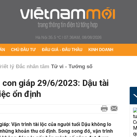
Hà Nội 35.5 °C
|
07:36AM, 08/08/2026
ÁN
CHỦ ĐẦU TƯ
ĐẤU GIÁ - ĐẤU THẦU
KINH DOANH
riết lý
Đắc nhân tâm
Tử vi - Tướng số
 con giáp 29/6/2023: Dậu tài
iệc ổn định
iáp: Vận trình tài lộc của người tuổi Dậu không lo
những khoản thu cố định. Song song đó, vận trình