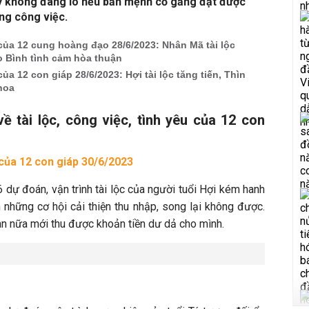
Tý không đáng lo nếu bản mệnh cố gắng đạt được
ong công việc.
của 12 cung hoàng đạo 28/6/2023: Nhân Mã tài lộc
 Bình tình cảm hòa thuận
ủa 12 con giáp 28/6/2023: Hợi tài lộc tăng tiến, Thìn
hoa
ề tài lộc, công việc, tình yêu của 12 con
của 12 con giáp 30/6/2023
dự đoán, vận trình tài lộc của người tuổi Hợi kém hanh
 những cơ hội cải thiện thu nhập, song lại không được.
an nữa mới thu được khoản tiền dư dả cho mình.