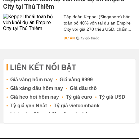
City tại Thủ Thiêm
Tập đoàn Keppel (Singapore) bán
toàn bộ 40% vốn tại dự án Empire
City với giá 270 triệu USD, chấm...
DỰ ÁN
12 giờ trước
LIÊN KẾT NỔI BẬT
Giá vàng hôm nay
Giá vàng 9999
Giá xăng dầu hôm nay
Giá dầu thô
Giá heo hơi hôm nay
Tỷ giá euro
Tỷ giá USD
Tỷ giá yen Nhật
Tỷ giá vietcombank
Lịch cúp điện
Lãi suất ngân hàng
Lãi suất tiết kiệm
Lãi suất tiền gửi
Lãi suất ngân hàng Agribank