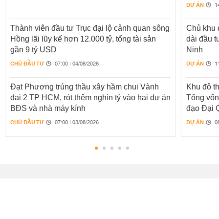
DỰ ÁN
14
Thành viên đầu tư Trục đại lộ cảnh quan sông
Chủ khu 
Hồng lãi lũy kế hơn 12.000 tỷ, tổng tài sản
dài đầu 
gần 9 tỷ USD
Ninh
CHỦ ĐẦU TƯ
DỰ ÁN
07:00 | 04/08/2026
11
Đạt Phương trúng thầu xây hầm chui Vành
Khu đô t
đai 2 TP HCM, rót thêm nghìn tỷ vào hai dự án
Tổng vốn 
BĐS và nhà máy kính
đạo Đại 
CHỦ ĐẦU TƯ
DỰ ÁN
07:00 | 03/08/2026
08