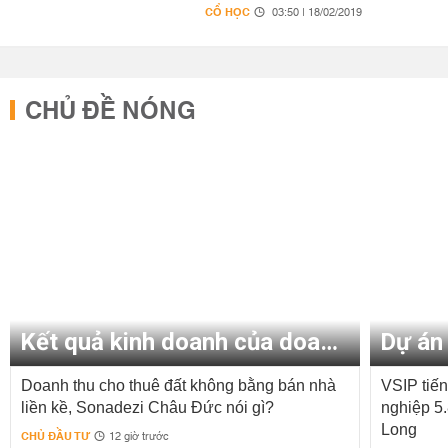
CỔ HỌC
03:50 | 18/02/2019
CHỦ ĐỀ NÓNG
Kết quả kinh doanh của doanh nghiệp
Dự án 
Doanh thu cho thuê đất không bằng bán nhà
VSIP tiế
liền kề, Sonadezi Châu Đức nói gì?
nghiệp 5.
Long
CHỦ ĐẦU TƯ
12 giờ trước