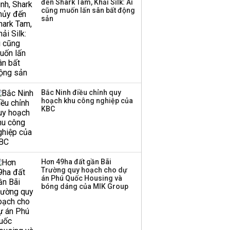
đến Shark Tam, Khải Silk: Ai
Huấn Hoa Hồng bỗng
cũng muốn lấn sân bất động
dưng ‘biến mất’, một
sản
công ty khác đã giải thể
Bắc Ninh điều chỉnh quy
hoạch khu công nghiệp của
KBC
Hơn 49ha đất gần Bãi
Trường quy hoạch cho dự
án Phú Quốc Housing và
bóng dáng của MIK Group