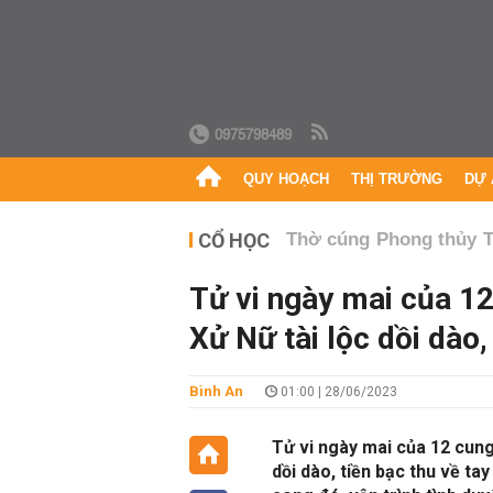
0975798489
QUY HOẠCH
THỊ TRƯỜNG
DỰ 
CỔ HỌC
Thờ cúng
Phong thủy
T
Tử vi ngày mai của 1
Xử Nữ tài lộc dồi dào
Bình An
01:00 | 28/06/2023
Tử vi ngày mai của 12 cung
dồi dào, tiền bạc thu về ta