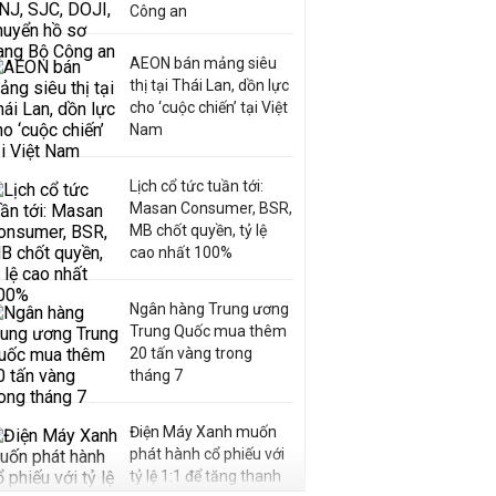
Công an
AEON bán mảng siêu
thị tại Thái Lan, dồn lực
cho ‘cuộc chiến’ tại Việt
Nam
Lịch cổ tức tuần tới:
Masan Consumer, BSR,
MB chốt quyền, tỷ lệ
cao nhất 100%
Ngân hàng Trung ương
Trung Quốc mua thêm
20 tấn vàng trong
tháng 7
Điện Máy Xanh muốn
phát hành cổ phiếu với
tỷ lệ 1:1 để tăng thanh