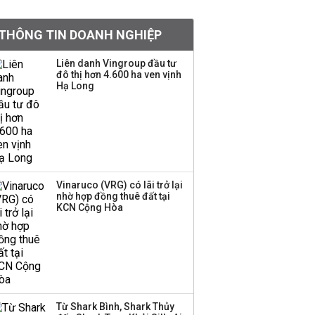
khoản
THÔNG TIN DOANH NGHIỆP
Sau nhịp điều chỉnh
mạnh, CTCK nhìn thấy
Liên danh Vingroup đầu tư
cơ hội ở nhóm cổ phiếu
đô thị hơn 4.600 ha ven vịnh
nào?
Hạ Long
Một thương hiệu thời
trang Việt đóng cửa
sau 5 năm hoạt động,
thanh lý toàn bộ cửa
hàng
Vinaruco (VRG) có lãi trở lại
nhờ hợp đồng thuê đất tại
TOP 10 ngân hàng lãi
KCN Cộng Hòa
lớn nhất từ kinh doanh
ngoại hối nửa đầu năm
2026: Vietcombank
quán quân, ACB dẫn
đầu nhóm tư nhân
Từ Shark Bình, Shark Thủy
Công ty 100 tỷ của