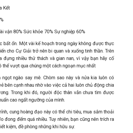
a Kết
0%
 Tài vận 80% Sức khỏe 70% Sự nghiệp 60%
ệc bất ổn. Một vài kế hoạch trong ngày không được thực
ến cho Cự Giải trở nên bi quan và xuống tinh thần. Trên
a đựng nhiều thử thách và gian nan, vì vậy bạn hãy cố
có thể vượt qua chúng một cách ngoạn mục nhất
ảm ngọt ngào say mê. Chòm sao này và nửa kia luôn có
vẻ bên cạnh nhau nhờ vào việc cả hai luôn chủ động chia
ơng. Trong khi đó, người độc thân vẫn chưa tìm được
chuẩn cao ngất ngưỡng của mình.
ng rỉnh, cung hoàng đạo này có thể chi tiêu, mua sắm thoải
o đong đếm quá nhiều. Tuy nhiên, bạn cũng nên trích ra
tiết kiệm, đề phòng những khi hữu sự.