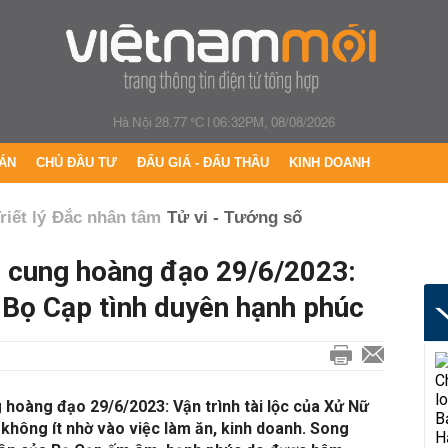
Hà Nội 28.77 °C
|
06:32PM, 08/08/2026
ÁN
CHỦ ĐẦU TƯ
ĐẤU GIÁ - ĐẤU THẦU
KINH DOANH
riết lý
Đắc nhân tâm
Tử vi - Tướng số
2 cung hoàng đạo 29/6/2023:
, Bọ Cạp tình duyên hạnh phúc
 hoàng đạo 29/6/2023: Vận trình tài lộc của Xử Nữ
y không ít nhờ vào việc làm ăn, kinh doanh. Song