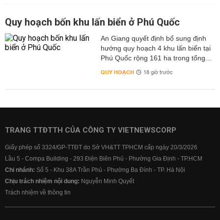
Quy hoạch bốn khu lấn biển ở Phú Quốc
An Giang quyết định bổ sung định
hướng quy hoạch 4 khu lấn biển tại
Phú Quốc rộng 161 ha trong tổng...
QUY HOẠCH
18 giờ trước
TRANG TTĐTTH CỦA CÔNG TY VIETNEWSCORP
Giấy phép số 3324/GP-TTĐT do Sở VH&TT TPHCM cấp ngày 20/3/2026
Lầu 5 - Compa Building - 293 Điện Biên Phủ - Phường Gia Định - TP.HCM
Chi nhánh:
Số 5 - Khu 38A Trần Phú - Phường Ba Đình - TP. Hà Nội
Chịu trách nhiệm nội dung:
Nguyễn Minh Quyết
Trách nhiệm về thông tin