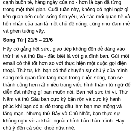
cạnh buồn tẻ, hàng ngày của nó - hơn là bạn đã từng
trong một thời gian. Cuối tuần này, không có nghi ngờ gì
liên quan đến cuộc sống tình yêu, và các mối quan hệ và
hôn nhân của bạn là một chủ đề nóng, cũng như đam mê
và ghen tuông vậy.
Song Tử | 21/5 – 21/6
Hãy cố gắng hết sức, giao tiếp không đến dễ dàng vào
thứ Hai và thứ Ba - đặc biệt là với gia đình bạn. Gửi một
email có thể tốt hơn so với thực hiện một cuộc gọi điện
thoại. Thứ tư, khi bạn có thể chuyển sự chú ý của mình
sang mối quan tâm lãng mạn trong cuộc sống, bạn sẽ
thành công hơn rất nhiều trong việc hình thành từ ngữ để
diễn đạt những gì bạn muốn nói. Bạn hết sức thi vị. Thứ
Năm và thứ Sáu bạn cực kỳ bận rộn và cực kỳ hạnh
phúc khi bạn có ai đó trong đầu làm bạn mơ mộng và
lãng mạn. Nhưng thứ Bảy và Chủ Nhật, bạn thực sự
không nghĩ về ai khác ngoài chính bản thân mình. Hãy
chú ý đến cả sức khoẻ nữa nhé.