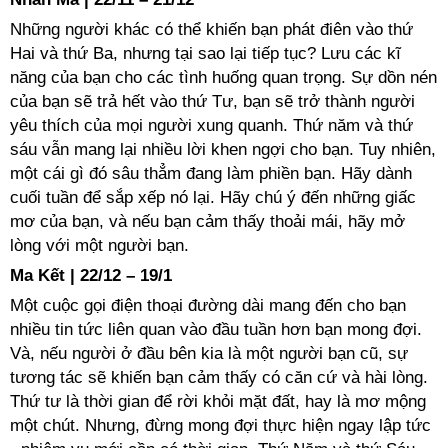
Những người khác có thể khiến bạn phát điên vào thứ
Hai và thứ Ba, nhưng tại sao lại tiếp tục? Lưu các kĩ
năng của bạn cho các tình huống quan trọng. Sự dồn nén
của bạn sẽ trả hết vào thứ Tư, bạn sẽ trở thành người
yêu thích của mọi người xung quanh. Thứ năm và thứ
sáu vẫn mang lại nhiều lời khen ngợi cho bạn. Tuy nhiên,
một cái gì đó sâu thẳm đang làm phiền bạn. Hãy dành
cuối tuần để sắp xếp nó lại. Hãy chú ý đến những giấc
mơ của bạn, và nếu bạn cảm thấy thoải mái, hãy mở
lòng với một người bạn.
Ma Kết | 22/12 – 19/1
Một cuộc gọi điện thoại đường dài mang đến cho bạn
nhiều tin tức liên quan vào đầu tuần hơn bạn mong đợi.
Và, nếu người ở đầu bên kia là một người bạn cũ, sự
tương tác sẽ khiến bạn cảm thấy có căn cứ và hài lòng.
Thứ tư là thời gian để rời khỏi mặt đất, hay là mơ mộng
một chút. Nhưng, đừng mong đợi thực hiện ngay lập tức