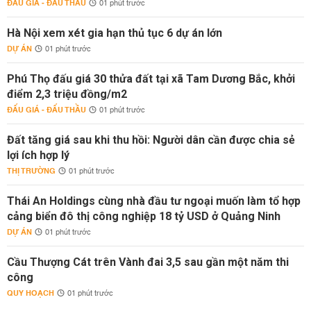
ĐẤU GIÁ - ĐẤU THẦU
01 phút trước
Hà Nội xem xét gia hạn thủ tục 6 dự án lớn
DỰ ÁN
01 phút trước
Phú Thọ đấu giá 30 thửa đất tại xã Tam Dương Bắc, khởi
điểm 2,3 triệu đồng/m2
ĐẤU GIÁ - ĐẤU THẦU
01 phút trước
Đất tăng giá sau khi thu hồi: Người dân cần được chia sẻ
lợi ích hợp lý
THỊ TRƯỜNG
01 phút trước
Thái An Holdings cùng nhà đầu tư ngoại muốn làm tổ hợp
cảng biển đô thị công nghiệp 18 tỷ USD ở Quảng Ninh
DỰ ÁN
01 phút trước
Cầu Thượng Cát trên Vành đai 3,5 sau gần một năm thi
công
QUY HOẠCH
01 phút trước