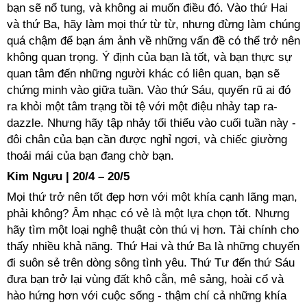
bạn sẽ nổ tung, và không ai muốn điều đó. Vào thứ Hai
và thứ Ba, hãy làm mọi thứ từ từ, nhưng đừng làm chúng
quá chậm để bạn ám ảnh về những vấn đề có thể trở nên
không quan trọng. Ý định của bạn là tốt, và bạn thực sự
quan tâm đến những người khác có liên quan, bạn sẽ
chứng minh vào giữa tuần. Vào thứ Sáu, quyến rũ ai đó
ra khỏi một tâm trạng tồi tệ với một điệu nhảy tap ra-
dazzle. Nhưng hãy tập nhảy tối thiểu vào cuối tuần này -
đôi chân của bạn cần được nghỉ ngơi, và chiếc giường
thoải mái của bạn đang chờ bạn.
Kim Ngưu | 20/4 – 20/5
Mọi thứ trở nên tốt đẹp hơn với một khía cạnh lãng mạn,
phải không? Âm nhạc có vẻ là một lựa chọn tốt. Nhưng
hãy tìm một loại nghệ thuật còn thú vị hơn. Tài chính cho
thấy nhiều khả năng. Thứ Hai và thứ Ba là những chuyến
đi suôn sẻ trên dòng sông tình yêu. Thứ Tư đến thứ Sáu
đưa bạn trở lại vùng đất khô cằn, mê sảng, hoài cổ và
hào hứng hơn với cuộc sống - thậm chí cả những khía