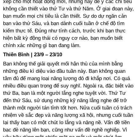
xếp cho một hoạt động mới, nhưng hãy để ý các chi tiêu
không cần thiết vào thứ Tư và thứ Năm. Ở giai đoạn này,
bạn muốn mọi chi tiêu là cần thiết. Sự do dự ngăn cản
bạn vào thứ Sáu, và bạn dành cuối tuần ở chế độ tìm
kiếm thực tế. Đúng như tính cách, trước khi bạn thực
hiện bất kỳ động thái có nguy cơ nào, bạn muốn biết
chính xác những gì bạn đang làm.
Thiên Bình | 23/9 – 23/10
Bạn không thể giải quyết mối hận thù của mình bằng
những điều kì diệu vào đầu tuần này. Bạn không quan
tâm đủ để mang loại năng lượng đó đi khắp nơi. Có quá
nhiều điều quan trọng để suy nghĩ. Ngoài ra, đặc biệt vào
thứ Ba, bạn là một người lắng nghe tuyệt vời. Thứ Tư
đến thứ Sáu, sử dụng những kỹ năng lắng nghe để trở
thành một người tán tỉnh tốt hơn. Nửa cuối tuần có trách
nhiệm về sắc đẹp và năng lượng xã hội, nhưng cuối tuần
lại thấy bạn có một chút lo lắng và nặng nề. Vấn đề tiền
bạc đè nặng lên bạn, cũng như vấn đề nghề nghiệp. Vì