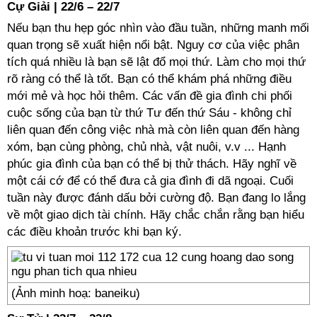
Cự Giải | 22/6 – 22/7
Nếu bạn thu hẹp góc nhìn vào đầu tuần, những manh mối
quan trọng sẽ xuất hiện nổi bật. Nguy cơ của việc phân
tích quá nhiều là bạn sẽ lật đổ mọi thứ. Làm cho mọi thứ
rõ ràng có thể là tốt. Bạn có thể khám phá những điều
mới mẻ và học hỏi thêm. Các vấn đề gia đình chi phối
cuộc sống của bạn từ thứ Tư đến thứ Sáu - không chỉ
liên quan đến công việc nhà mà còn liên quan đến hàng
xóm, bạn cùng phòng, chủ nhà, vật nuôi, v.v ... Hạnh
phúc gia đình của bạn có thể bị thử thách. Hãy nghĩ về
một cái cớ để có thể đưa cả gia đình đi dã ngoại. Cuối
tuần này được đánh dấu bởi cường độ. Bạn đang lo lắng
về một giao dịch tài chính. Hãy chắc chắn rằng bạn hiểu
các điều khoản trước khi bạn ký.
(Ảnh minh hoạ: baneiku)