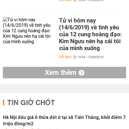
CỔ HỌC
19:30 | 13/06/2019
Tử vi hôm nay
(14/6/2019) về tình yêu
của 12 cung hoàng đạo:
Kim Ngưu nên hạ cái tôi
của mình xuống
CỔ HỌC
19:04 | 13/06/2019
Xem thêm
TIN GIỜ CHÓT
Hà Nội đấu giá 6 thửa đất ở tại xã Tiến Thắng, khởi điểm 7
triệu đồng/m2