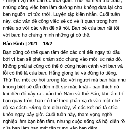
- nhiệm vụ mới cần có thời gian. Thứ Năm và thứ Sáu ,
những công việc bạn làm dường như không đưa lại cho
bạn nguồn lợi tức thời. Luyện tập kiên nhẫn. Cuối tuần
này, các vấn đề công việc sẽ có vẻ ít quan trọng hơn
nhiều so với các vấn đề xã hội. Bạn bè của bạn rất tốt
với bạn; họ chứng minh những gì có thể.
Bảo Bình | 20/1 – 18/2
Bạn cũng có thể quan tâm đến các chi tiết ngay từ đầu
bởi vì bạn sẽ phải chăm sóc chúng vào một lúc nào đó.
Không phải ai cũng có thể ở cùng hoàn cảnh với bạn và
lỗi có thể là của bạn. Hắng giọng lại và đứng to tiếng.
Thứ Tư, một cơ hội tương tác với người mà bạn hầu như
không biết sẽ dẫn đến một sự mặc khải - bạn thích nó
khi điều đó xảy ra - vào thứ Năm và thứ Sáu, khi tâm trí
bạn quay tròn, bạn có thể theo phản xạ đi vào một chế
độ xa cách. Đừng làm điều này, vì các kết nối là chìa
khóa ngay bây giờ. Cuối tuần này, tham vọng nghề
nghiệp làm bạn bận tâm, nhưng cuộc sống xã hội điên rồ
của bạn làm bạn mất tập trung vào ban đêm.