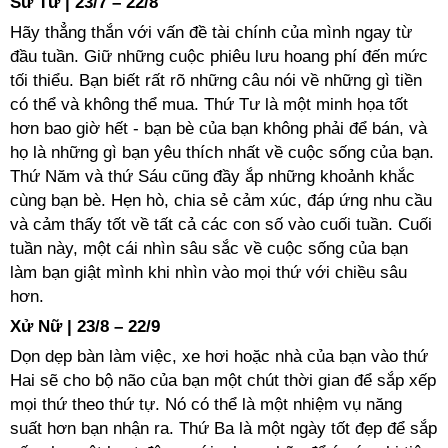
Sư Tử | 23/7 – 22/8
Hãy thẳng thắn với vấn đề tài chính của mình ngay từ
đầu tuần. Giữ những cuộc phiêu lưu hoang phí đến mức
tối thiểu. Bạn biết rất rõ những câu nói về những gì tiền
có thể và không thể mua. Thứ Tư là một minh họa tốt
hơn bao giờ hết - bạn bè của bạn không phải để bán, và
họ là những gì bạn yêu thích nhất về cuộc sống của bạn.
Thứ Năm và thứ Sáu cũng đầy ắp những khoảnh khắc
cùng bạn bè. Hẹn hò, chia sẻ cảm xúc, đáp ứng nhu cầu
và cảm thấy tốt về tất cả các con số vào cuối tuần. Cuối
tuần này, một cái nhìn sâu sắc về cuộc sống của bạn
làm bạn giật mình khi nhìn vào mọi thứ với chiều sâu
hơn.
Xử Nữ | 23/8 – 22/9
Dọn dẹp bàn làm việc, xe hơi hoặc nhà của bạn vào thứ
Hai sẽ cho bộ não của bạn một chút thời gian để sắp xếp
mọi thứ theo thứ tự. Nó có thể là một nhiệm vụ năng
suất hơn bạn nhận ra. Thứ Ba là một ngày tốt đẹp để sắp