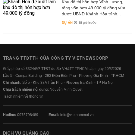
Khu đô thị hỗn hợp Vĩnh Lương,
tổng vốn hơn 49.000 tỷ đồng vừa
được UBND Khánh Hòa trình...
DỰ ÁN
18 giờ trước
TRANG TTĐTTH CỦA CÔNG TY VIETNEWSCORP
Giấy phép số 3324/GP-TTĐT do Sở VH&TT TPHCM cấp ngày 20/3/2026
Lầu 5 - Compa Building - 293 Điện Biên Phủ - Phường Gia Định - TP.HCM
Chi nhánh:
Số 5 - Khu 38A Trần Phú - Phường Ba Đình - TP. Hà Nội
Chịu trách nhiệm nội dung:
Nguyễn Minh Quyết
Trách nhiệm về thông tin
Hotline:
0975798489
Email:
info@vietnammoi.vn
DỊCH VỤ QUẢNG CÁO: