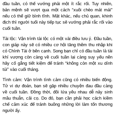
đầu tuần, có thể vướng phải một ít rắc rối. Tuy nhiên,
bản mệnh sẽ vượt qua một cách “xuôi chèo mát mái"
nếu có thể giữ bình tĩnh. Mặt khác, nếu chủ quan, khinh
địch thì người tuổi này tiếp tục sẽ vướng phải rắc rối vào
cuối tuần.
Tài lộc: Vận trình tài lộc có một vài điều lưu ý. Đầu tuần,
con giáp này sẽ có nhiều cơ hội tăng thêm thu nhập khi
có Chính Tài ở bên cạnh. Song bạn chỉ có đầu tuần là tài
khí vượng còn càng về cuối tuần lại càng suy yếu nên
hãy cố gắng tiết kiệm để tránh “không còn một xu dính
túi” vào cuối tháng.
Tình cảm: Vận trình tình cảm cũng có nhiều biến động.
Tử vi dự đoán, bạn sẽ gặp nhiều chuyện đau đầu càng
về cuối tuần. Đồng thời, đôi lứa yêu nhau dễ nảy sinh
mâu thuẫn, cãi cọ. Do đó, bạn cần phải học cách kiềm
chế cảm xúc để tránh buông những lời làm tổn thương
người ấy.