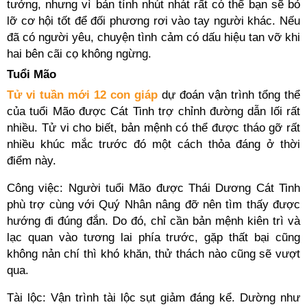
tưởng, nhưng vì bản tính nhút nhát rất có thể bạn sẽ bỏ
lỡ cơ hội tốt để đối phương rơi vào tay người khác. Nếu
đã có người yêu, chuyện tình cảm có dấu hiệu tan vỡ khi
hai bên cãi cọ không ngừng.
Tuổi Mão
Tử vi tuần mới 12 con giáp
dự đoán vận trình tổng thể
của tuổi Mão được Cát Tinh trợ chỉnh đường dẫn lối rất
nhiều. Tử vi cho biết, bản mệnh có thể được tháo gỡ rất
nhiều khúc mắc trước đó một cách thỏa đáng ở thời
điểm này.
Công việc: Người tuổi Mão được Thái Dương Cát Tinh
phù trợ cùng với Quý Nhân nâng đỡ nên tìm thấy được
hướng đi đúng đắn. Do đó, chỉ cần bản mệnh kiên trì và
lạc quan vào tương lai phía trước, gặp thất bại cũng
không nản chí thì khó khăn, thử thách nào cũng sẽ vượt
qua.
Tài lộc: Vận trình tài lộc sụt giảm đáng kể. Dường như