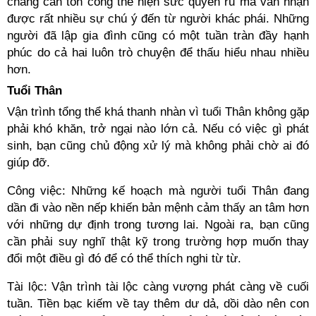
chẳng cần tốn công thể hiện sức quyến rũ mà vẫn nhận
được rất nhiều sự chú ý đến từ người khác phái. Những
người đã lập gia đình cũng có một tuần tràn đầy hạnh
phúc do cả hai luôn trò chuyện để thấu hiểu nhau nhiều
hơn.
Tuổi Thân
Vận trình tổng thể khá thanh nhàn vì tuổi Thân không gặp
phải khó khăn, trở ngại nào lớn cả. Nếu có việc gì phát
sinh, bạn cũng chủ động xử lý mà không phải chờ ai đó
giúp đỡ.
Công việc: Những kế hoạch mà người tuổi Thân đang
dần đi vào nền nếp khiến bản mệnh cảm thấy an tâm hơn
với những dự định trong tương lai. Ngoài ra, bạn cũng
cần phải suy nghĩ thật kỹ trong trường hợp muốn thay
đổi một điều gì đó để có thể thích nghi từ từ.
Tài lộc: Vận trình tài lộc càng vượng phát càng về cuối
tuần. Tiền bạc kiếm về tay thêm dư dả, dồi dào nên con