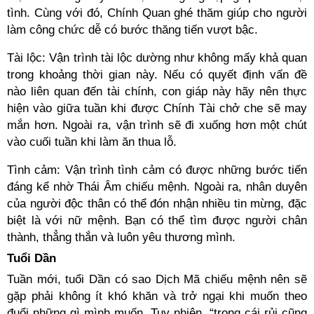
tình. Cùng với đó, Chính Quan ghé thăm giúp cho người
làm công chức dễ có bước thăng tiến vượt bậc.
Tài lộc: Vận trình tài lộc dường như không mấy khả quan
trong khoảng thời gian này. Nếu có quyết định vấn đề
nào liên quan đến tài chính, con giáp này hãy nên thực
hiện vào giữa tuần khi được Chính Tài chở che sẽ may
mắn hơn. Ngoài ra, vận trình sẽ đi xuống hơn một chút
vào cuối tuần khi làm ăn thua lỗ.
Tình cảm: Vận trình tình cảm có được những bước tiến
đáng kể nhờ Thái Âm chiếu mệnh. Ngoài ra, nhân duyên
của người độc thân có thể đón nhận nhiều tin mừng, đặc
biệt là với nữ mệnh. Bạn có thể tìm được người chân
thành, thẳng thắn và luôn yêu thương mình.
Tuổi Dần
Tuần mới, tuổi Dần có sao Dịch Mã chiếu mệnh nên sẽ
gặp phải không ít khó khăn và trở ngại khi muốn theo
đuổi những gì mình muốn. Tuy nhiên, “trong cái rủi cũng