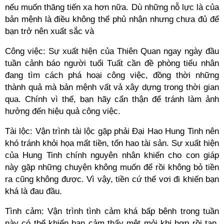
nếu muốn thăng tiến xa hơn nữa. Dù những nỗ lực là của
bản mệnh là điều không thể phủ nhận nhưng chưa đủ để
bạn trở nên xuất sắc và
Công việc: Sự xuất hiện của Thiên Quan ngay ngày đầu
tuần cảnh báo người tuổi Tuất cần đề phòng tiểu nhân
đang tìm cách phá hoại công việc, đồng thời những
thành quả mà bản mệnh vất vả xây dựng trong thời gian
qua. Chính vì thế, bạn hãy cẩn thận để tránh làm ảnh
hưởng đến hiệu quả công việc.
Tài lộc: Vận trình tài lộc gặp phải Đại Hao Hung Tinh nên
khó tránh khỏi họa mất tiền, tổn hao tài sản. Sự xuất hiện
của Hung Tinh chính nguyên nhân khiến cho con giáp
này gặp những chuyện không muốn để rồi không bỏ tiền
ra cũng không được. Vì vậy, tiền cứ thế vơi đi khiến bạn
khá là đau đầu.
Tình cảm: Vận trình tình cảm khá bấp bênh trong tuần
này có thể khiến bạn cảm thấy mệt mỏi khi hợp rồi tan,