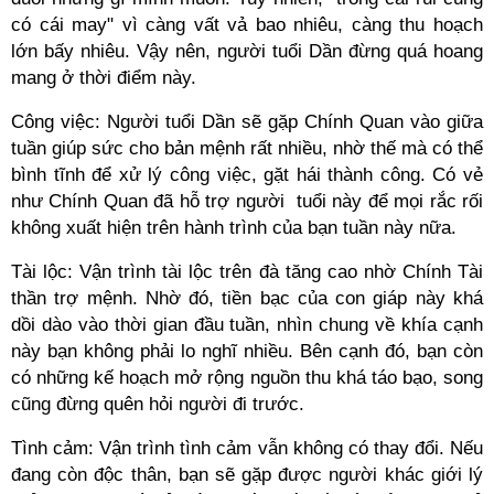
có cái may" vì càng vất vả bao nhiêu, càng thu hoạch
lớn bấy nhiêu. Vậy nên, người tuổi Dần đừng quá hoang
mang ở thời điểm này.
Công việc: Người tuổi Dần sẽ gặp Chính Quan vào giữa
tuần giúp sức cho bản mệnh rất nhiều, nhờ thế mà có thể
bình tĩnh để xử lý công việc, gặt hái thành công. Có vẻ
như Chính Quan đã hỗ trợ người tuổi này để mọi rắc rối
không xuất hiện trên hành trình của bạn tuần này nữa.
Tài lộc: Vận trình tài lộc trên đà tăng cao nhờ Chính Tài
thần trợ mệnh. Nhờ đó, tiền bạc của con giáp này khá
dồi dào vào thời gian đầu tuần, nhìn chung về khía cạnh
này bạn không phải lo nghĩ nhiều. Bên cạnh đó, bạn còn
có những kế hoạch mở rộng nguồn thu khá táo bạo, song
cũng đừng quên hỏi người đi trước.
Tình cảm: Vận trình tình cảm vẫn không có thay đổi. Nếu
đang còn độc thân, bạn sẽ gặp được người khác giới lý