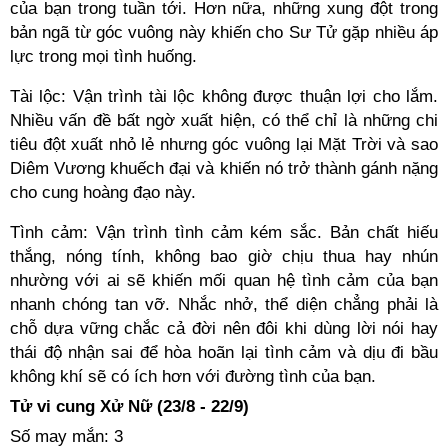
của bạn trong tuần tới. Hơn nữa, những xung đột trong
bản ngã từ góc vuông này khiến cho Sư Tử gặp nhiều áp
lực trong mọi tình huống.
Tài lộc: Vận trình tài lộc không được thuận lợi cho lắm.
Nhiều vấn đề bất ngờ xuất hiện, có thể chỉ là những chi
tiêu đột xuất nhỏ lẻ nhưng góc vuông lại Mặt Trời và sao
Diêm Vương khuếch đại và khiến nó trở thành gánh nặng
cho cung hoàng đạo này.
Tình cảm: Vận trình tình cảm kém sắc. Bản chất hiếu
thắng, nóng tính, không bao giờ chịu thua hay nhún
nhường với ai sẽ khiến mối quan hệ tình cảm của bạn
nhanh chóng tan vỡ. Nhắc nhở, thể diện chẳng phải là
chỗ dựa vững chắc cả đời nên đôi khi dùng lời nói hay
thái độ nhận sai để hòa hoãn lại tình cảm và dịu đi bầu
không khí sẽ có ích hơn với đường tình của bạn.
Tử vi cung Xử Nữ (23/8 - 22/9)
Số may mắn: 3