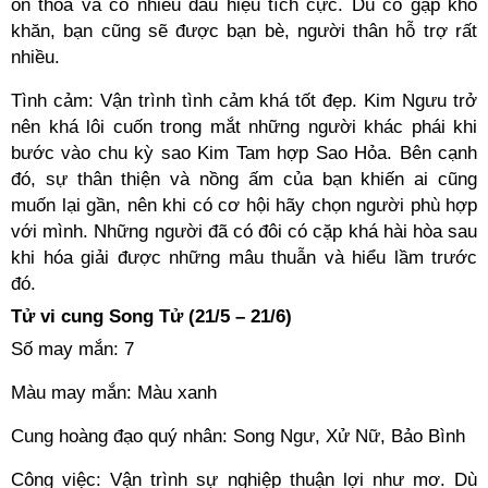
ổn thỏa và có nhiều dấu hiệu tích cực. Dù có gặp khó
khăn, bạn cũng sẽ được bạn bè, người thân hỗ trợ rất
nhiều.
Tình cảm: Vận trình tình cảm khá tốt đẹp. Kim Ngưu trở
nên khá lôi cuốn trong mắt những người khác phái khi
bước vào chu kỳ sao Kim Tam hợp Sao Hỏa. Bên cạnh
đó, sự thân thiện và nồng ấm của bạn khiến ai cũng
muốn lại gần, nên khi có cơ hội hãy chọn người phù hợp
với mình. Những người đã có đôi có cặp khá hài hòa sau
khi hóa giải được những mâu thuẫn và hiểu lầm trước
đó.
Tử vi cung Song Tử (21/5 – 21/6)
Số may mắn: 7
Màu may mắn: Màu xanh
Cung hoàng đạo quý nhân: Song Ngư, Xử Nữ, Bảo Bình
Công việc: Vận trình sự nghiệp thuận lợi như mơ. Dù