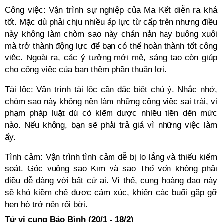
Công việc: Vận trình sự nghiệp của Ma Kết diễn ra khá
tốt. Mặc dù phải chịu nhiều áp lực từ cấp trên nhưng điều
này không làm chòm sao này chán nản hay buông xuôi
mà trở thành động lực để bạn có thể hoàn thành tốt công
việc. Ngoài ra, các ý tưởng mới mẻ, sáng tạo còn giúp
cho công việc của bạn thêm phần thuận lợi.
Tài lộc: Vận trình tài lộc cần đặc biệt chú ý. Nhắc nhở,
chòm sao này không nên làm những công việc sai trái, vi
phạm pháp luật dù có kiếm được nhiều tiền đến mức
nào. Nếu không, bạn sẽ phải trả giá vì những việc làm
ấy.
Tình cảm: Vận trình tình cảm dễ bị lo lắng và thiếu kiểm
soát. Góc vuông sao Kim và sao Thổ vốn không phải
điều dễ dàng với bất cứ ai. Vì thế, cung hoàng đạo này
sẽ khó kiềm chế được cảm xúc, khiến các buổi gặp gỡ
hẹn hò trở nên rối bời.
Tử vi cung Bảo Bình (20/1 - 18/2)