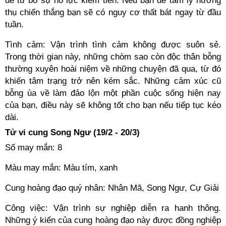
dễ từ bỏ sự nỗ lực kiếm tiền. Nếu bạn để tâm lý hưởng
thụ chiến thắng bạn sẽ có nguy cơ thất bát ngay từ đầu
tuần.
Tình cảm: Vận trình tình cảm không được suôn sẻ.
Trong thời gian này, những chòm sao còn độc thân bỗng
thường xuyên hoài niệm về những chuyện đã qua, từ đó
khiến tâm trạng trở nên kém sắc. Những cảm xúc cũ
bỗng ùa về làm đảo lộn một phần cuộc sống hiện nay
của bạn, điều này sẽ không tốt cho bạn nếu tiếp tục kéo
dài.
Tử vi cung Song Ngư (19/2 - 20/3)
Số may mắn: 8
Màu may mắn: Màu tím, xanh
Cung hoàng đạo quý nhân: Nhân Mã, Song Ngư, Cự Giải
Công việc: Vận trình sự nghiệp diễn ra hanh thông.
Những ý kiến của cung hoàng đạo này được đồng nghiệp