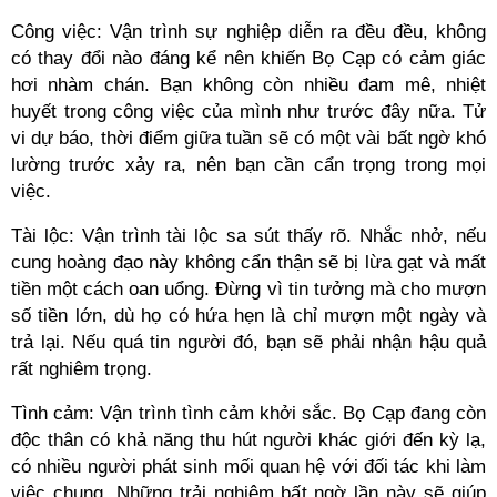
Công việc: Vận trình sự nghiệp diễn ra đều đều, không
có thay đổi nào đáng kể nên khiến Bọ Cạp có cảm giác
hơi nhàm chán. Bạn không còn nhiều đam mê, nhiệt
huyết trong công việc của mình như trước đây nữa. Tử
vi dự báo, thời điểm giữa tuần sẽ có một vài bất ngờ khó
lường trước xảy ra, nên bạn cần cẩn trọng trong mọi
việc.
Tài lộc: Vận trình tài lộc sa sút thấy rõ. Nhắc nhở, nếu
cung hoàng đạo này không cẩn thận sẽ bị lừa gạt và mất
tiền một cách oan uổng. Đừng vì tin tưởng mà cho mượn
số tiền lớn, dù họ có hứa hẹn là chỉ mượn một ngày và
trả lại. Nếu quá tin người đó, bạn sẽ phải nhận hậu quả
rất nghiêm trọng.
Tình cảm: Vận trình tình cảm khởi sắc. Bọ Cạp đang còn
độc thân có khả năng thu hút người khác giới đến kỳ lạ,
có nhiều người phát sinh mối quan hệ với đối tác khi làm
việc chung. Những trải nghiệm bất ngờ lần này sẽ giúp