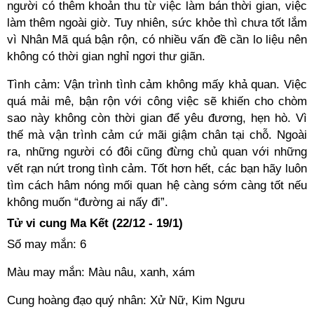
người có thêm khoản thu từ việc làm bán thời gian, việc
làm thêm ngoài giờ. Tuy nhiên, sức khỏe thì chưa tốt lắm
vì Nhân Mã quá bận rộn, có nhiều vấn đề cần lo liệu nên
không có thời gian nghỉ ngơi thư giãn.
Tình cảm: Vận trình tình cảm không mấy khả quan. Việc
quá mải mê, bận rộn với công việc sẽ khiến cho chòm
sao này không còn thời gian để yêu đương, hẹn hò. Vì
thế mà vận trình cảm cứ mãi giậm chân tại chỗ. Ngoài
ra, những người có đôi cũng đừng chủ quan với những
vết rạn nứt trong tình cảm. Tốt hơn hết, các bạn hãy luôn
tìm cách hâm nóng mối quan hệ càng sớm càng tốt nếu
không muốn “đường ai nấy đi”.
Tử vi cung Ma Kết (22/12 - 19/1)
Số may mắn: 6
Màu may mắn: Màu nâu, xanh, xám
Cung hoàng đạo quý nhân: Xử Nữ, Kim Ngưu