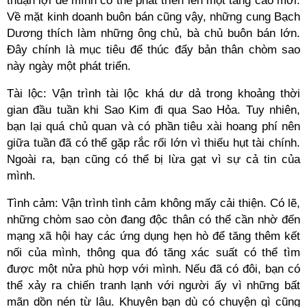
thuận lợi để mình có thể phát triển lên một tầng cao mới.
Về mặt kinh doanh buôn bán cũng vậy, những cung Bạch
Dương thích làm những ông chủ, bà chủ buôn bán lớn.
Đây chính là mục tiêu để thúc đẩy bản thân chòm sao
này ngày một phát triển.
Tài lộc: Vận trình tài lộc khá dư dả trong khoảng thời
gian đầu tuần khi Sao Kim đi qua Sao Hỏa. Tuy nhiên,
bạn lại quá chủ quan và có phần tiêu xài hoang phí nên
giữa tuần đã có thể gặp rắc rối lớn vì thiếu hụt tài chính.
Ngoài ra, bạn cũng có thể bị lừa gạt vì sự cả tin của
mình.
Tình cảm: Vận trình tình cảm không mấy cải thiện. Có lẽ,
những chòm sao còn đang độc thân có thể cần nhờ đến
mạng xã hội hay các ứng dụng hẹn hò để tăng thêm kết
nối của mình, thông qua đó tăng xác suất có thể tìm
được một nửa phù hợp với mình. Nếu đã có đôi, bạn có
thể xảy ra chiến tranh lạnh với người ấy vì những bất
mãn dồn nén từ lâu. Khuyên bạn dù có chuyện gì cũng