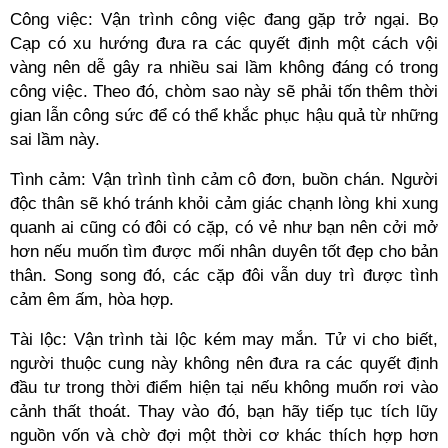
Công việc: Vận trình công việc đang gặp trở ngại. Bọ
Cạp có xu hướng đưa ra các quyết định một cách vội
vàng nên dễ gây ra nhiều sai lầm không đáng có trong
công việc. Theo đó, chòm sao này sẽ phải tốn thêm thời
gian lẫn công sức để có thể khắc phục hậu quả từ những
sai lầm này.
Tình cảm: Vận trình tình cảm cô đơn, buồn chán. Người
độc thân sẽ khó tránh khỏi cảm giác chạnh lòng khi xung
quanh ai cũng có đôi có cặp, có vẻ như bạn nên cởi mở
hơn nếu muốn tìm được mối nhân duyên tốt đẹp cho bản
thân. Song song đó, các cặp đôi vẫn duy trì được tình
cảm êm ấm, hòa hợp.
Tài lộc: Vận trình tài lộc kém may mắn. Tử vi cho biết,
người thuộc cung này không nên đưa ra các quyết định
đầu tư trong thời điểm hiện tại nếu không muốn rơi vào
cảnh thất thoát. Thay vào đó, bạn hãy tiếp tục tích lũy
nguồn vốn và chờ đợi một thời cơ khác thích hợp hơn