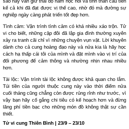
sao này vẫn giữ thái độ ham học hỏi và tinh thần cầu tiến
kể cả khi đã đạt được vị thế cao, nhờ đó mà đường sự
nghiệp ngày càng phát triển tốt đẹp hơn.
Tình cảm: Vận trình tình cảm có khá nhiều xáo trộn. Tử
vi cho biết, những cặp đôi đã lập gia đình thường xuyên
xảy ra tranh cãi chỉ vì những chuyện vụn vặt. Lời khuyên
dành cho cả cung hoàng đạo này và nửa kia là hãy học
cách hạ thấp cái tôi của mình và đặt mình vào vị trí của
đối phương để cảm thông và nhường nhịn nhau nhiều
hơn.
Tài lộc: Vận trình tài lộc không được khả quan cho lắm.
Túi tiền của người thuộc cung này vào thời điểm nửa
cuối tháng cũng chẳng còn được rủng rỉnh như trước, vì
vậy bạn hãy cố gắng chi tiêu có kế hoạch hơn và đừng
lãng phí tiền bạc cho những món đồ không thật sự cần
thiết.
Tử vi cung Thiên Bình | 23/9 – 23/10