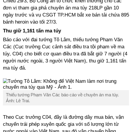
Chiều 29/3, Bộ Công an tổ chức khen thưởng cho các
đơn vị tham gia phá chuyên án ma túy 218LP gần 10
ngày trước và vụ CSGT TP.HCM bắt xe bán tải chứa 895
bánh heroin vào tối 27/3.
Thu giữ 1,161 tấn ma túy
Báo cáo với đại tướng Tô Lâm, thiếu tướng Phạm Văn
Các (Cục trưởng Cục cảnh sát điều tra tội phạm về ma
túy, C04) cho biết cơ quan điều tra đã bắt giữ 7 người (4
người nước ngoài, 3 người Việt Nam), thu giữ 1,161 tấn
ma túy đá.
Thiếu tướng Phạm Văn Các báo cáo về chuyên án ma túy.
Ảnh: Lê Trai.
Theo Cục trưởng C04, đây là đường dây mua bán, vận
chuyển trái phép xuyên quốc gia với số lượng lớn từ
nước ngoài vào Việt Nam, sau đó vận chuyển bằng