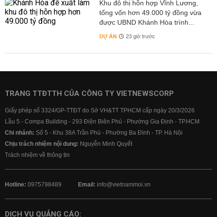
Khu đô thị hỗn hợp Vĩnh Lương,
tổng vốn hơn 49.000 tỷ đồng vừa
được UBND Khánh Hòa trình...
DỰ ÁN
23 giờ trước
TRANG TTĐTTH CỦA CÔNG TY VIETNEWSCORP
Giấy phép số 3324/GP-TTĐT do Sở VH&TT TPHCM cấp ngày 20/3/2026
Lầu 5 - Compa Building - 293 Điện Biên Phủ - Phường Gia Định - TP.HCM
Chi nhánh:
Số 5 - Khu 38A Trần Phú - Phường Ba Đình - TP. Hà Nội
Chịu trách nhiệm nội dung:
Nguyễn Minh Quyết
Trách nhiệm về thông tin
Hotline:
0975798489
Email:
info@vietnammoi.vn
DỊCH VỤ QUẢNG CÁO: