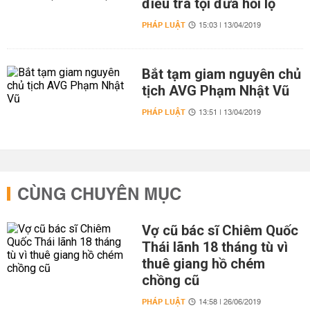
điều tra tội đưa hối lộ
PHÁP LUẬT
15:03 | 13/04/2019
Bắt tạm giam nguyên chủ
tịch AVG Phạm Nhật Vũ
PHÁP LUẬT
13:51 | 13/04/2019
CÙNG CHUYÊN MỤC
Vợ cũ bác sĩ Chiêm Quốc
Thái lãnh 18 tháng tù vì
thuê giang hồ chém
chồng cũ
PHÁP LUẬT
14:58 | 26/06/2019