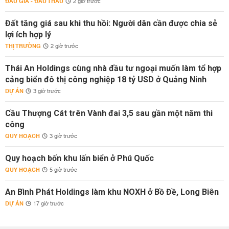
ĐẤU GIÁ - ĐẤU THẦU
2 giờ trước
Đất tăng giá sau khi thu hồi: Người dân cần được chia sẻ
lợi ích hợp lý
THỊ TRƯỜNG
2 giờ trước
Thái An Holdings cùng nhà đầu tư ngoại muốn làm tổ hợp
cảng biển đô thị công nghiệp 18 tỷ USD ở Quảng Ninh
DỰ ÁN
3 giờ trước
Cầu Thượng Cát trên Vành đai 3,5 sau gần một năm thi
công
QUY HOẠCH
3 giờ trước
Quy hoạch bốn khu lấn biển ở Phú Quốc
QUY HOẠCH
5 giờ trước
An Bình Phát Holdings làm khu NOXH ở Bồ Đề, Long Biên
DỰ ÁN
17 giờ trước