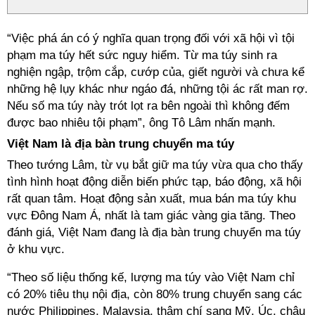
“Việc phá án có ý nghĩa quan trọng đối với xã hội vì tội
phạm ma túy hết sức nguy hiểm. Từ ma túy sinh ra
nghiện ngập, trộm cắp, cướp của, giết người và chưa kể
những hệ lụy khác như ngáo đá, những tội ác rất man rợ.
Nếu số ma túy này trót lọt ra bên ngoài thì không đếm
được bao nhiêu tội phạm”, ông Tô Lâm nhấn mạnh.
Việt Nam là địa bàn trung chuyển ma túy
Theo tướng Lâm, từ vụ bắt giữ ma túy vừa qua cho thấy
tình hình hoạt động diễn biến phức tạp, báo động, xã hội
rất quan tâm. Hoạt động sản xuất, mua bán ma túy khu
vực Đông Nam Á, nhất là tam giác vàng gia tăng. Theo
đánh giá, Việt Nam đang là địa bàn trung chuyển ma túy
ở khu vực.
“Theo số liệu thống kế, lượng ma túy vào Việt Nam chỉ
có 20% tiêu thụ nội địa, còn 80% trung chuyển sang các
nước Philippines, Malaysia, thậm chí sang Mỹ, Úc, châu