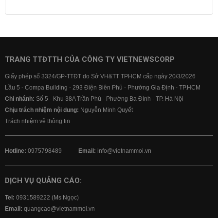
Lịch cúp điện
Lãi suất ngân hàng
Lãi suất tiết kiệm
Lãi suất tiền gửi
Lãi suất ngân hàng Agribank
Lãi suất ngân hàng Sacombank
Lãi suất ngân hàng BIDV
TRANG TTĐTTH CỦA CÔNG TY VIETNEWSCORP
Lãi suất ngân hàng Vietinbank
Giấy phép số 3324/GP-TTĐT do Sở VH&TT TPHCM cấp ngày 20/3/2026
Lãi suất ngân hàng Vietcombank
Lầu 5 - Compa Building - 293 Điện Biên Phủ - Phường Gia Định - TP.HCM
Chi nhánh:
Số 5 - Khu 38A Trần Phú - Phường Ba Đình - TP. Hà Nội
Chịu trách nhiệm nội dung:
Nguyễn Minh Quyết
Trách nhiệm về thông tin
Hotline:
0975798489
Email:
info@vietnammoi.vn
DỊCH VỤ QUẢNG CÁO:
Tel:
0931589222 (Ms Ngọc)
Email:
quangcao@vietnammoi.vn