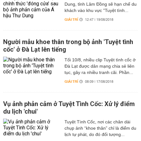
Dung, tỉnh Lâm Đồng sẽ hạn chế du
khách vào khu vực "Tuyệt tình...
GIẢI TRÍ
12:47 | 19/08/2018
Người mẫu khoe thân trong bộ ảnh 'Tuyệt tình
cốc' ở Đà Lạt lên tiếng
Tối 10/8, nhiều clip Tuyệt tình cốc ở
Đà Lạt được dân mạng chia sẻ liên
tục, gây ra nhiều tranh cãi. Phần...
GIẢI TRÍ
08:09 | 17/08/2018
Vụ ảnh phản cảm ở Tuyệt Tình Cốc: Xử lý điểm
du lịch 'chui'
Tuyệt Tình Cốc, nơi các chân dài
chụp ảnh “khoe thân” chỉ là điểm du
lịch tự phát, do đó đối tượng...