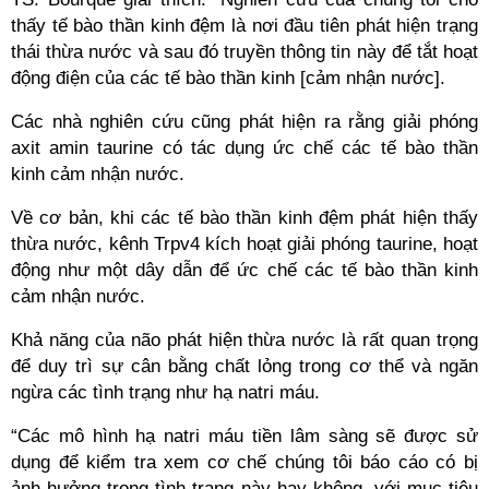
thấy tế bào thần kinh đệm là nơi đầu tiên phát hiện trạng
thái thừa nước và sau đó truyền thông tin này để tắt hoạt
động điện của các tế bào thần kinh [cảm nhận nước].
Các nhà nghiên cứu cũng phát hiện ra rằng giải phóng
axit amin taurine có tác dụng ức chế các tế bào thần
kinh cảm nhận nước.
Về cơ bản, khi các tế bào thần kinh đệm phát hiện thấy
thừa nước, kênh Trpv4 kích hoạt giải phóng taurine, hoạt
động như một dây dẫn để ức chế các tế bào thần kinh
cảm nhận nước.
Khả năng của não phát hiện thừa nước là rất quan trọng
để duy trì sự cân bằng chất lỏng trong cơ thể và ngăn
ngừa các tình trạng như hạ natri máu.
“Các mô hình hạ natri máu tiền lâm sàng sẽ được sử
dụng để kiểm tra xem cơ chế chúng tôi báo cáo có bị
ảnh hưởng trong tình trạng này hay không, với mục tiêu