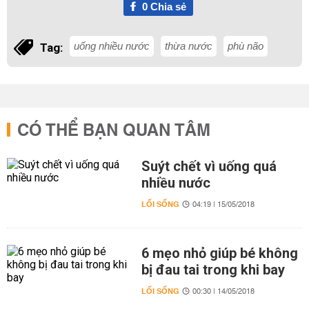
0
Chia sẻ
uống nhiều nước
thừa nước
phù não
Tag:
CÓ THỂ BẠN QUAN TÂM
Suýt chết vì uống quá
nhiều nước
LỐI SỐNG
04:19 | 15/05/2018
6 mẹo nhỏ giúp bé không
bị đau tai trong khi bay
LỐI SỐNG
00:30 | 14/05/2018