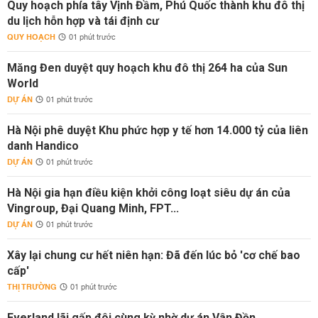
Quy hoạch phía tây Vịnh Đầm, Phú Quốc thành khu đô thị
du lịch hỗn hợp và tái định cư
QUY HOẠCH
01 phút trước
Măng Đen duyệt quy hoạch khu đô thị 264 ha của Sun
World
DỰ ÁN
01 phút trước
Hà Nội phê duyệt Khu phức hợp y tế hơn 14.000 tỷ của liên
danh Handico
DỰ ÁN
01 phút trước
Hà Nội gia hạn điều kiện khởi công loạt siêu dự án của
Vingroup, Đại Quang Minh, FPT...
DỰ ÁN
01 phút trước
Xây lại chung cư hết niên hạn: Đã đến lúc bỏ 'cơ chế bao
cấp'
THỊ TRƯỜNG
01 phút trước
Everland lãi gấp đôi cùng kỳ nhờ dự án Vân Đồn