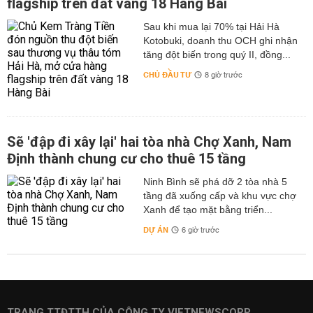
flagship trên đất vàng 18 Hàng Bài
Sau khi mua lại 70% tại Hải Hà
Kotobuki, doanh thu OCH ghi nhận
tăng đột biến trong quý II, đồng...
CHỦ ĐẦU TƯ
8 giờ trước
Sẽ 'đập đi xây lại' hai tòa nhà Chợ Xanh, Nam
Định thành chung cư cho thuê 15 tầng
Ninh Bình sẽ phá dỡ 2 tòa nhà 5
tầng đã xuống cấp và khu vực chợ
Xanh để tạo mặt bằng triển...
DỰ ÁN
6 giờ trước
TRANG TTĐTTH CỦA CÔNG TY VIETNEWSCORP