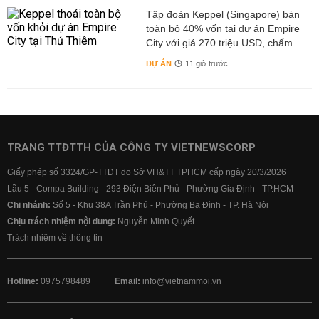
Tập đoàn Keppel (Singapore) bán
toàn bộ 40% vốn tại dự án Empire
City với giá 270 triệu USD, chấm...
DỰ ÁN
11 giờ trước
TRANG TTĐTTH CỦA CÔNG TY VIETNEWSCORP
Giấy phép số 3324/GP-TTĐT do Sở VH&TT TPHCM cấp ngày 20/3/2026
Lầu 5 - Compa Building - 293 Điện Biên Phủ - Phường Gia Định - TP.HCM
Chi nhánh:
Số 5 - Khu 38A Trần Phú - Phường Ba Đình - TP. Hà Nội
Chịu trách nhiệm nội dung:
Nguyễn Minh Quyết
Trách nhiệm về thông tin
Hotline:
0975798489
Email:
info@vietnammoi.vn