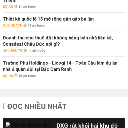
Thiêm
DỰ ÁN
11 giờ trước
Thiết kế quốc lộ 13 mở rộng gần gấp ba lần
QUY HOẠCH
11 giờ trước
Doanh thu cho thuê đất không bằng bán nhà liền kề,
Sonadezi Châu Đức nói gì?
CHỦ ĐẦU TƯ
11 giờ trước
Trường Phú Holdings - Licogi 14 - Toàn Cầu làm dự án
nhà ở quân đội tại Bắc Cam Ranh
DỰ ÁN
15 giờ trước
ĐỌC NHIỀU NHẤT
DXG rút khỏi hai khu đô