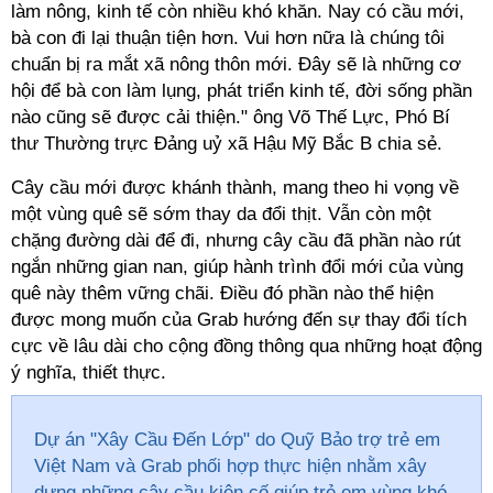
làm nông, kinh tế còn nhiều khó khăn. Nay có cầu mới,
bà con đi lại thuận tiện hơn. Vui hơn nữa là chúng tôi
chuẩn bị ra mắt xã nông thôn mới. Đây sẽ là những cơ
hội để bà con làm lụng, phát triển kinh tế, đời sống phần
nào cũng sẽ được cải thiện." ông Võ Thế Lực, Phó Bí
thư Thường trực Đảng uỷ xã Hậu Mỹ Bắc B chia sẻ.
Cây cầu mới được khánh thành, mang theo hi vọng về
một vùng quê sẽ sớm thay da đổi thịt. Vẫn còn một
chặng đường dài để đi, nhưng cây cầu đã phần nào rút
ngắn những gian nan, giúp hành trình đổi mới của vùng
quê này thêm vững chãi. Điều đó phần nào thể hiện
được mong muốn của Grab hướng đến sự thay đổi tích
cực về lâu dài cho cộng đồng thông qua những hoạt động
ý nghĩa, thiết thực.
Dự án "Xây Cầu Đến Lớp" do Quỹ Bảo trợ trẻ em
Việt Nam và Grab phối hợp thực hiện nhằm xây
dựng những cây cầu kiên cố giúp trẻ em vùng khó