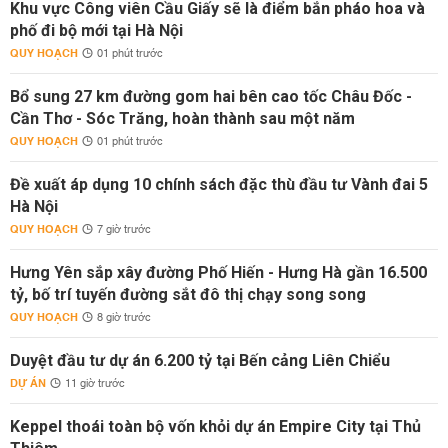
Khu vực Công viên Cầu Giấy sẽ là điểm bắn pháo hoa và
phố đi bộ mới tại Hà Nội
QUY HOẠCH
01 phút trước
Bổ sung 27 km đường gom hai bên cao tốc Châu Đốc -
Cần Thơ - Sóc Trăng, hoàn thành sau một năm
QUY HOẠCH
01 phút trước
Đề xuất áp dụng 10 chính sách đặc thù đầu tư Vành đai 5
Hà Nội
QUY HOẠCH
7 giờ trước
Hưng Yên sắp xây đường Phố Hiến - Hưng Hà gần 16.500
tỷ, bố trí tuyến đường sắt đô thị chạy song song
QUY HOẠCH
8 giờ trước
Duyệt đầu tư dự án 6.200 tỷ tại Bến cảng Liên Chiểu
DỰ ÁN
11 giờ trước
Keppel thoái toàn bộ vốn khỏi dự án Empire City tại Thủ