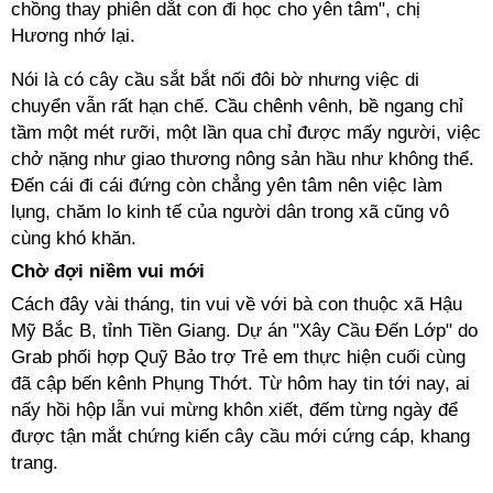
chồng thay phiên dắt con đi học cho yên tâm", chị
Hương nhớ lại.
Nói là có cây cầu sắt bắt nối đôi bờ nhưng việc di
chuyển vẫn rất hạn chế. Cầu chênh vênh, bề ngang chỉ
tầm một mét rưỡi, một lần qua chỉ được mấy người, việc
chở nặng như giao thương nông sản hầu như không thể.
Đến cái đi cái đứng còn chẳng yên tâm nên việc làm
lụng, chăm lo kinh tế của người dân trong xã cũng vô
cùng khó khăn.
Chờ đợi niềm vui mới
Cách đây vài tháng, tin vui về với bà con thuộc xã Hậu
Mỹ Bắc B, tỉnh Tiền Giang. Dự án "Xây Cầu Đến Lớp" do
Grab phối hợp Quỹ Bảo trợ Trẻ em thực hiện cuối cùng
đã cập bến kênh Phụng Thớt. Từ hôm hay tin tới nay, ai
nấy hồi hộp lẫn vui mừng khôn xiết, đếm từng ngày để
được tận mắt chứng kiến cây cầu mới cứng cáp, khang
trang.