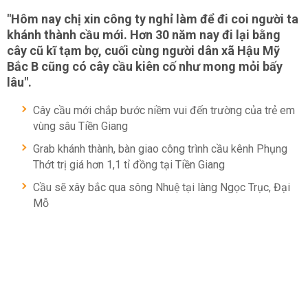
"Hôm nay chị xin công ty nghỉ làm để đi coi người ta
khánh thành cầu mới. Hơn 30 năm nay đi lại bằng
cây cũ kĩ tạm bợ, cuối cùng người dân xã Hậu Mỹ
Bắc B cũng có cây cầu kiên cố như mong mỏi bấy
lâu".
Cây cầu mới chắp bước niềm vui đến trường của trẻ em
vùng sâu Tiền Giang
Grab khánh thành, bàn giao công trình cầu kênh Phụng
Thớt trị giá hơn 1,1 tỉ đồng tại Tiền Giang
Cầu sẽ xây bắc qua sông Nhuệ tại làng Ngọc Trục, Đại
Mỗ