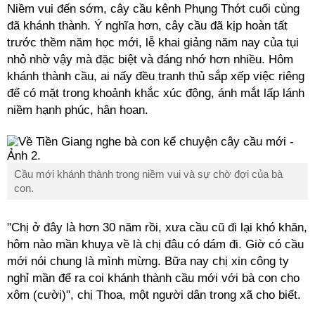
Niềm vui đến sớm, cây cầu kênh Phụng Thớt cuối cùng
đã khánh thành. Ý nghĩa hơn, cây cầu đã kịp hoàn tất
trước thềm năm học mới, lễ khai giảng năm nay của tụi
nhỏ nhờ vậy mà đặc biệt và đáng nhớ hơn nhiều. Hôm
khánh thành cầu, ai nấy đều tranh thủ sắp xếp việc riêng
để có mặt trong khoảnh khắc xúc động, ánh mắt lấp lánh
niềm hạnh phúc, hân hoan.
Cầu mới khánh thành trong niềm vui và sự chờ đợi của bà
con.
"Chị ở đây là hơn 30 năm rồi, xưa cầu cũ đi lại khó khăn,
hôm nào mần khuya về là chị đâu có dám đi. Giờ có cầu
mới nói chung là mình mừng. Bữa nay chị xin công ty
nghỉ mần để ra coi khánh thành cầu mới với bà con cho
xôm (cười)", chị Thoa, một người dân trong xã cho biết.