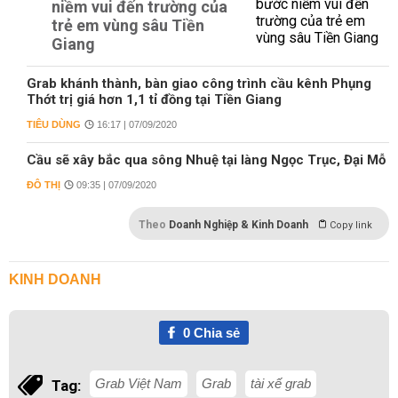
niềm vui đến trường của
trẻ em vùng sâu Tiền
Giang
Grab khánh thành, bàn giao công trình cầu kênh Phụng
Thớt trị giá hơn 1,1 tỉ đồng tại Tiền Giang
TIÊU DÙNG
16:17 | 07/09/2020
Cầu sẽ xây bắc qua sông Nhuệ tại làng Ngọc Trục, Đại Mỗ
ĐÔ THỊ
09:35 | 07/09/2020
Theo
Doanh Nghiệp & Kinh Doanh
Copy link
KINH DOANH
0
Chia sẻ
Grab Việt Nam
Grab
tài xế grab
Tag: