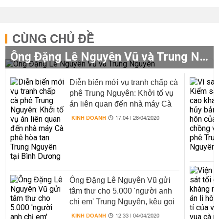
CÙNG CHỦ ĐỀ
Ông Đặng Lê Nguyên Vũ và Trung Nguyên
Diễn biến mới vụ tranh chấp cà
phê Trung Nguyên: Khởi tố vụ
án liên quan đến nhà máy Cà
phê hòa tan Trung Nguyên tại
KINH DOANH
17:04 | 28/04/2020
Bình Dương
Ông Đặng Lê Nguyên Vũ gửi
tâm thư cho 5.000 'người anh
chị em' Trung Nguyên, kêu gọi
cùng nhau vượt qua thời khắc
KINH DOANH
12:33 | 04/04/2020