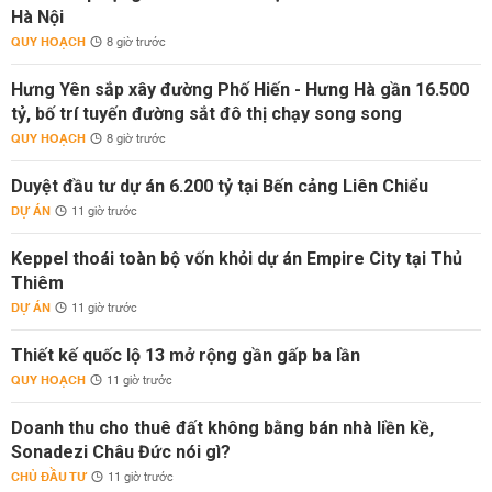
Hà Nội
QUY HOẠCH
8 giờ trước
Hưng Yên sắp xây đường Phố Hiến - Hưng Hà gần 16.500
tỷ, bố trí tuyến đường sắt đô thị chạy song song
QUY HOẠCH
8 giờ trước
Duyệt đầu tư dự án 6.200 tỷ tại Bến cảng Liên Chiểu
DỰ ÁN
11 giờ trước
Keppel thoái toàn bộ vốn khỏi dự án Empire City tại Thủ
Thiêm
DỰ ÁN
11 giờ trước
Thiết kế quốc lộ 13 mở rộng gần gấp ba lần
QUY HOẠCH
11 giờ trước
Doanh thu cho thuê đất không bằng bán nhà liền kề,
Sonadezi Châu Đức nói gì?
CHỦ ĐẦU TƯ
11 giờ trước