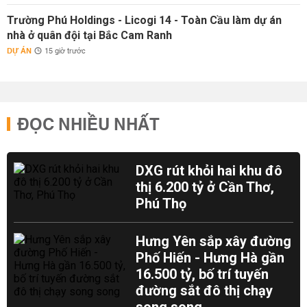
Trường Phú Holdings - Licogi 14 - Toàn Cầu làm dự án
nhà ở quân đội tại Bắc Cam Ranh
DỰ ÁN
15 giờ trước
ĐỌC NHIỀU NHẤT
DXG rút khỏi hai khu đô
thị 6.200 tỷ ở Cần Thơ,
Phú Thọ
Hưng Yên sắp xây đường
Phố Hiến - Hưng Hà gần
16.500 tỷ, bố trí tuyến
đường sắt đô thị chạy