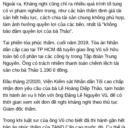
Ngoài ra, Kháng nghị cũng chỉ ra nhiều quá trình tố tụng
có vi phạm nghiêm trọng, như các bản thẩm định giá tài
sản hết hiệu lực, cách chia tài sản chung không phù hợp,
làm ảnh hưởng quyền lợi của các bên, nhất là "không
bảo đảm quyền lợi của bà Thảo".
Tại phiên tòa phúc thẩm, cuối năm 2019, Tòa án Nhân
dân cấp cao tại TP HCM đã tuyên giao ông Vũ sở hữu
toàn bộ cổ phần tại các công ty trong Tập đoàn Trung
Nguyên. Ông có trách nhiệm thanh toán chênh lệch tài
sản cho bà Thảo 1.190 tỉ đồng.
Đầu tháng 2/2020, Viện Kiểm sát Nhân dân Tối cao chấp
nhận đơn yêu cầu của bà Lê Hoàng Diệp Thảo, tạm hoãn
thi hành án vụ li hôn với ông Đặng Lê Nguyên Vũ, để có
thời gian xem xét đơn đề nghị kháng nghị theo thủ tục
Giám đốc thẩm.
Trong khi luật sư của ông Vũ cho biết đã thi hành gần hết
bản án phúc thẩm của TAND Cấp cao trước đó. Cụ thể là