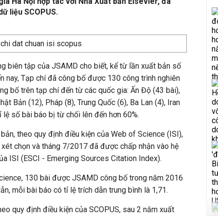
a Hà Nội hợp tác với Nhà Xuất bản Elsevier, đã
dữ liệu SCOPUS.
 biên tập của JSAMD cho biết, kể từ lần xuất bản số
n nay, Tạp chí đã công bố được 130 công trình nghiên
ng bố trên tạp chí đến từ các quốc gia: Ấn Độ (43 bài),
hật Bản (12), Pháp (8), Trung Quốc (6), Ba Lan (4), Iran
 tỉ lệ số bài báo bị từ chối lên đến hơn 60%.
bản, theo quy định điều kiện của Web of Science (ISI),
 xét chọn và tháng 7/2017 đã được chấp nhận vào hệ
ủa ISI (ESCI - Emerging Sources Citation Index).
Science, 130 bài được JSAMD công bố trong năm 2016
n, mỗi bài báo có tỉ lệ trích dẫn trung bình là 1,71.
heo quy định điều kiện của SCOPUS, sau 2 năm xuất