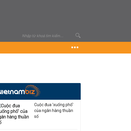
Cuộc đua 'xuống phố'
của ngân hàng thuần
số