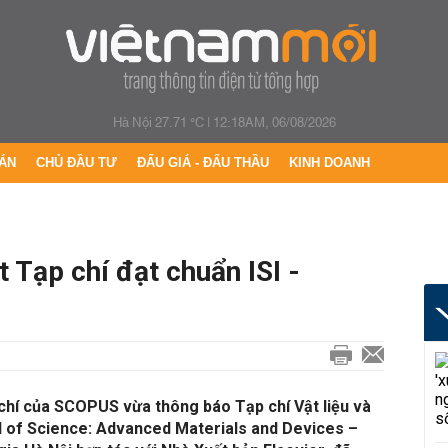
Hà Nội 27.71 °C
|
12:18AM, 06/08/2026
ÁN
CHỦ ĐẦU TƯ
ĐẤU GIÁ - ĐẤU THẦU
KINH DOANH
Tạp chí đạt chuẩn ISI -
chí của SCOPUS vừa thông báo Tạp chí Vật liệu và
al of Science: Advanced Materials and Devices –