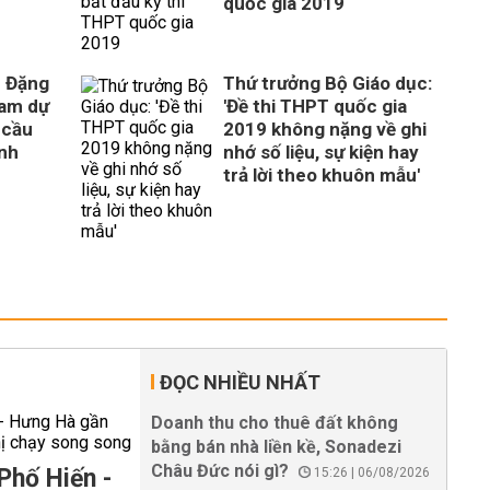
quốc gia 2019
c Đặng
Thứ trưởng Bộ Giáo dục:
ham dự
'Đề thi THPT quốc gia
y cầu
2019 không nặng về ghi
inh
nhớ số liệu, sự kiện hay
trả lời theo khuôn mẫu'
ĐỌC NHIỀU NHẤT
Doanh thu cho thuê đất không
bằng bán nhà liền kề, Sonadezi
Châu Đức nói gì?
Phố Hiến -
15:26 | 06/08/2026