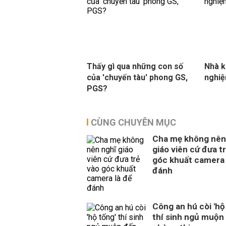
Thấy gì qua những con số
Nhà k
của 'chuyến tàu' phong GS,
nghiệm
PGS?
CÙNG CHUYÊN MỤC
Cha mẹ không nên
giáo viên cứ đưa t
góc khuất camera 
đánh
Công an hú còi 'hộ
thí sinh ngủ muộn