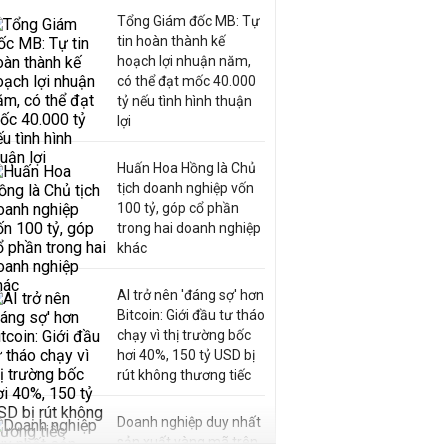
Tổng Giám đốc MB: Tự
tin hoàn thành kế
hoạch lợi nhuận năm,
có thể đạt mốc 40.000
tỷ nếu tình hình thuận
lợi
Huấn Hoa Hồng là Chủ
tịch doanh nghiệp vốn
100 tỷ, góp cổ phần
trong hai doanh nghiệp
khác
AI trở nên 'đáng sợ' hơn
Bitcoin: Giới đầu tư tháo
chạy vì thị trường bốc
hơi 40%, 150 tỷ USD bị
rút không thương tiếc
Doanh nghiệp duy nhất
sản xuất vàng mã trên