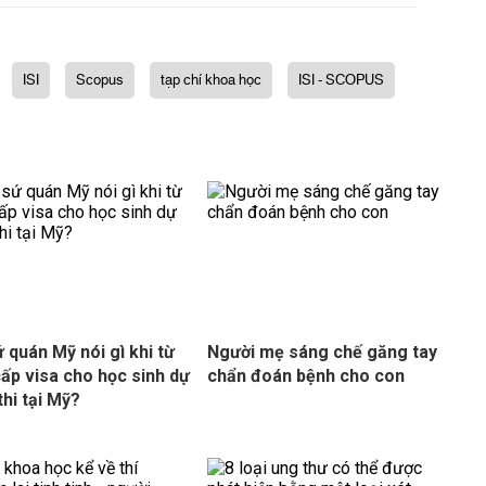
ISI
Scopus
tạp chí khoa học
ISI - SCOPUS
ứ quán Mỹ nói gì khi từ
Người mẹ sáng chế găng tay
cấp visa cho học sinh dự
chẩn đoán bệnh cho con
thi tại Mỹ?