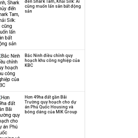
đến Shark Tam, Khải Silk: Ai
‘phất lên’ trong tháng 8,
cũng muốn lấn sân bất động
nhóm ngành nào có
sản
tiềm năng dẫn sóng?
Bắc Ninh điều chỉnh quy
hoạch khu công nghiệp của
KBC
Hơn 49ha đất gần Bãi
Trường quy hoạch cho dự
án Phú Quốc Housing và
bóng dáng của MIK Group