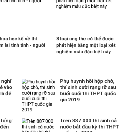
hoa học kể về thí
8 loại ung thư có thể được
 lai tinh tinh - người
phát hiện bằng một loại xét
nghiệm máu đặc biệt này
 nghĩ
Phụ huynh hồi hộp chờ,
rẻ vào
thí sinh cười rạng rỡ sau
là để
buổi cuối thi THPT quốc
gia 2019
 tống'
Trên 887.000 thí sinh cả
 đến
nước bắt đầu kỳ thi THPT