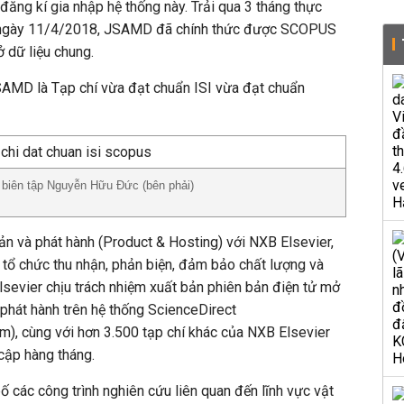
ng kí gia nhập hệ thống này. Trải qua 3 tháng thực
đến ngày 11/4/2018, JSAMD đã chính thức được SCOPUS
 dữ liệu chung.
SAMD là Tạp chí vừa đạt chuẩn ISI vừa đạt chuẩn
 biên tập Nguyễn Hữu Đức (bên phải)
ản và phát hành (Product & Hosting) với NXB Elsevier,
tổ chức thu nhận, phản biện, đảm bảo chất lượng và
sevier chịu trách nhiệm xuất bản phiên bản điện tử mở
phát hành trên hệ thống ScienceDirect
m), cùng với hơn 3.500 tạp chí khác của NXB Elsevier
 cập hàng tháng.
các công trình nghiên cứu liên quan đến lĩnh vực vật