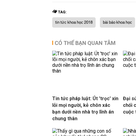
TAG:
tin tức khoa học 2018
bài báo khoa học
CÓ THỂ BẠN QUAN TÂM
Tin tức pháp luật: Út 'trọc' xin
Đại s
lỗi mọi người, kẻ chôn xác
chối 
bạn dưới nền nhà trọ lĩnh án
cuộc 
chung thân