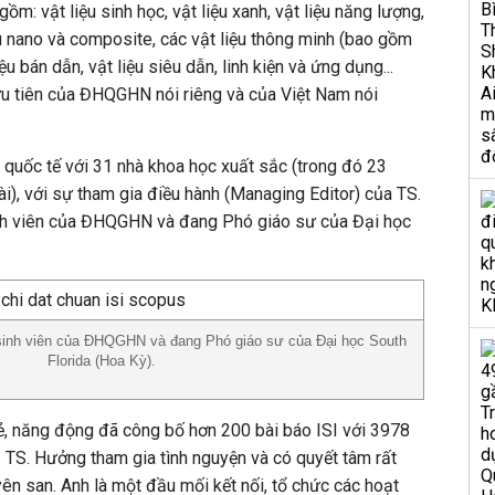
o gồm: vật liệu sinh học, vật liệu xanh, vật liệu năng lượng,
iệu nano và composite, các vật liệu thông minh (bao gồm
iệu bán dẫn, vật liệu siêu dẫn, linh kiện và ứng dụng...
ưu tiên của ĐHQGHN nói riêng và của Việt Nam nói
quốc tế với 31 nhà khoa học xuất sắc (trong đó 23
i), với sự tham gia điều hành (Managing Editor) của TS.
h viên của ĐHQGHN và đang Phó giáo sư của Đại học
nh viên của ĐHQGHN và đang Phó giáo sư của Đại học South
Florida (Hoa Kỳ).
ẻ, năng động đã công bố hơn 200 bài báo ISI với 3978
. TS. Hưởng tham gia tình nguyện và có quyết tâm rất
yên san. Anh là một đầu mối kết nối, tổ chức các hoạt