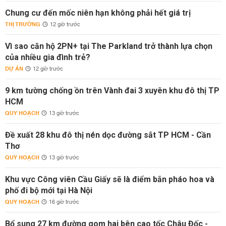
Chung cư đến mốc niên hạn không phải hết giá trị
THỊ TRƯỜNG
12 giờ trước
Vì sao căn hộ 2PN+ tại The Parkland trở thành lựa chọn
của nhiều gia đình trẻ?
DỰ ÁN
12 giờ trước
9 km tường chống ồn trên Vành đai 3 xuyên khu đô thị TP
HCM
QUY HOẠCH
13 giờ trước
Đề xuất 28 khu đô thị nén dọc đường sắt TP HCM - Cần
Thơ
QUY HOẠCH
13 giờ trước
Khu vực Công viên Cầu Giấy sẽ là điểm bắn pháo hoa và
phố đi bộ mới tại Hà Nội
QUY HOẠCH
16 giờ trước
Bổ sung 27 km đường gom hai bên cao tốc Châu Đốc -