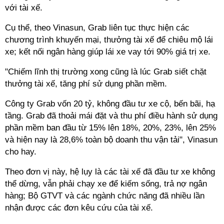
với tài xế.
Cụ thể, theo Vinasun, Grab liên tục thực hiện các
chương trình khuyến mại, thưởng tài xế để chiêu mộ lái
xe; kết nối ngân hàng giúp lái xe vay tới 90% giá trị xe.
"Chiếm lĩnh thị trường xong cũng là lúc Grab siết chặt
thưởng tài xế, tăng phí sử dụng phần mềm.
Công ty Grab vốn 20 tỷ, không đầu tư xe cộ, bến bãi, hạ
tầng. Grab đã thoải mái đặt và thu phí điều hành sử dụng
phần mềm ban đầu từ 15% lên 18%, 20%, 23%, lên 25%
và hiện nay là 28,6% toàn bộ doanh thu vận tải", Vinasun
cho hay.
Theo đơn vị này, hệ lụy là các tài xế đã đầu tư xe không
thể dừng, vẫn phải chạy xe để kiếm sống, trả nợ ngân
hàng; Bộ GTVT và các ngành chức năng đã nhiều lần
nhận được các đơn kêu cứu của tài xế.