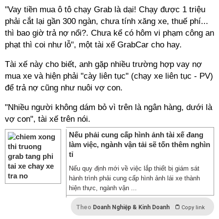
"Vay tiền mua ô tô chạy Grab là dại! Chạy được 1 triệu
phải cắt lại gần 300 ngàn, chưa tính xăng xe, thuế phí...
thì bao giờ trả nợ nổi?. Chưa kể có hôm vi phạm công an
phạt thì coi như lỗ", một tài xế GrabCar cho hay.
Tài xế này cho biết, anh gặp nhiều trường hợp vay nợ
mua xe và hiện phải "cày liên tục" (chạy xe liên tục - PV)
để trả nợ cũng như nuôi vợ con.
"Nhiều người không dám bỏ vì trên là ngân hàng, dưới là
vợ con", tài xế trên nói.
Nếu phải cung cấp hình ảnh tài xế đang
làm việc, ngành vận tải sẽ tốn thêm nghìn
tỉ
Nếu quy định mới về việc lắp thiết bị giám sát
hành trình phải cung cấp hình ảnh lái xe thành
hiện thực, ngành vận ...
Theo
Doanh Nghiệp & Kinh Doanh
Copy link