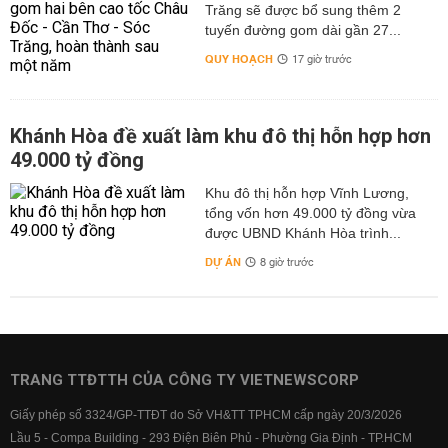
Trăng sẽ được bổ sung thêm 2
tuyến đường gom dài gần 27...
QUY HOẠCH
17 giờ trước
Khánh Hòa đề xuất làm khu đô thị hỗn hợp hơn
49.000 tỷ đồng
Khu đô thị hỗn hợp Vĩnh Lương,
tổng vốn hơn 49.000 tỷ đồng vừa
được UBND Khánh Hòa trình...
DỰ ÁN
8 giờ trước
TRANG TTĐTTH CỦA CÔNG TY VIETNEWSCORP
Giấy phép số 3324/GP-TTĐT do Sở VH&TT TPHCM cấp ngày 20/3/2026
Lầu 5 - Compa Building - 293 Điện Biên Phủ - Phường Gia Định - TP.HCM