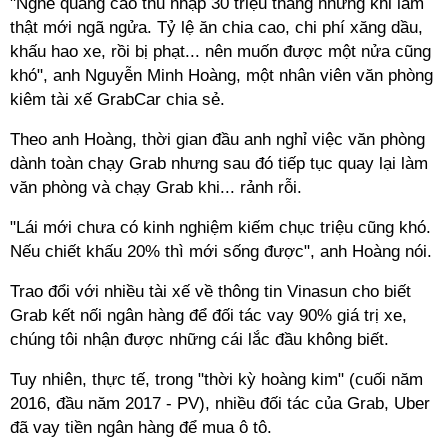
"Nghe quảng cáo thu nhập 30 triệu tháng nhưng khi làm
thật mới ngã ngửa. Tỷ lệ ăn chia cao, chi phí xăng dầu,
khấu hao xe, rồi bị phạt... nên muốn được một nửa cũng
khó", anh Nguyễn Minh Hoàng, một nhân viên văn phòng
kiêm tài xế GrabCar chia sẻ.
Theo anh Hoàng, thời gian đầu anh nghỉ việc văn phòng
dành toàn chạy Grab nhưng sau đó tiếp tục quay lại làm
văn phòng và chạy Grab khi... rảnh rỗi.
"Lái mới chưa có kinh nghiệm kiếm chục triệu cũng khó.
Nếu chiết khấu 20% thì mới sống được", anh Hoàng nói.
Trao đổi với nhiều tài xế về thông tin Vinasun cho biết
Grab kết nối ngân hàng để đối tác vay 90% giá trị xe,
chúng tôi nhận được những cái lắc đầu không biết.
Tuy nhiên, thực tế, trong "thời kỳ hoàng kim" (cuối năm
2016, đầu năm 2017 - PV), nhiều đối tác của Grab, Uber
đã vay tiền ngân hàng để mua ô tô.