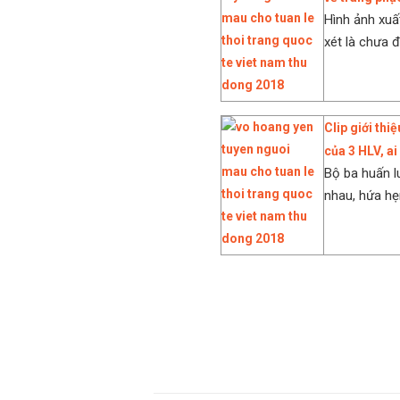
Hình ảnh xuấ
xét là chưa đ
Clip giới th
của 3 HLV, ai
Bộ ba huấn l
nhau, hứa hẹ