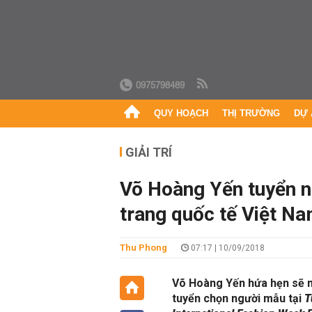
0975798489
QUY HOẠCH
THỊ TRƯỜNG
DỰ 
GIẢI TRÍ
Võ Hoàng Yến tuyển n
trang quốc tế Việt N
Thu Phong
07:17 | 10/09/2018
Võ Hoàng Yến hứa hẹn sẽ ma
tuyển chọn người mẫu tại
T