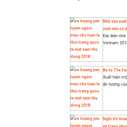
Nhà sản xuất 
sinh nếu có ý
Đại diện nhà
Vietnam 2018
Bộ tứ The Fa
Xuất hiện mộ
ấn tượng của 
Nghi Võ Hoàn
về trang phụ