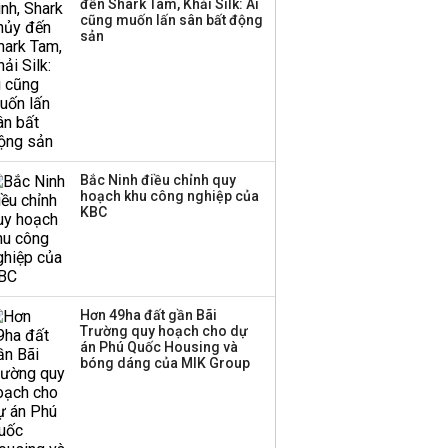
đến Shark Tam, Khải Silk: Ai
cũng muốn lấn sân bất động
Thị trường thường
sản
‘phất lên’ trong tháng 8,
nhóm ngành nào có
tiềm năng dẫn sóng?
Bắc Ninh điều chỉnh quy
hoạch khu công nghiệp của
KBC
Hơn 49ha đất gần Bãi
Trường quy hoạch cho dự
án Phú Quốc Housing và
bóng dáng của MIK Group