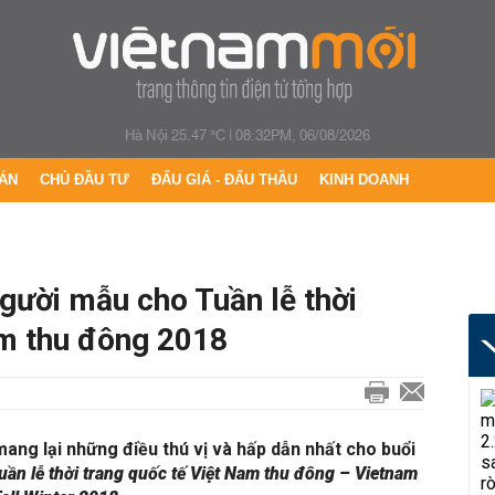
Hà Nội 25.47 °C
|
08:32PM, 06/08/2026
ÁN
CHỦ ĐẦU TƯ
ĐẤU GIÁ - ĐẤU THẦU
KINH DOANH
gười mẫu cho Tuần lễ thời
am thu đông 2018
ng lại những điều thú vị và hấp dẫn nhất cho buổi
uần lễ thời trang quốc tế Việt Nam thu đông – Vietnam