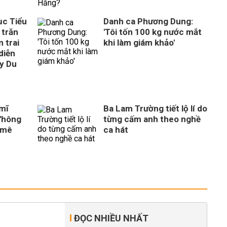
ục Tiểu
Danh ca Phương Dung:
 trăn
'Tôi tốn 100 kg nước mắt
 trai
khi làm giám khảo'
diễn
ây Du
 mĩ
Ba Lam Trường tiết lộ lí do
'hông
từng cấm anh theo nghề
 mê
ca hát
ĐỌC NHIỀU NHẤT