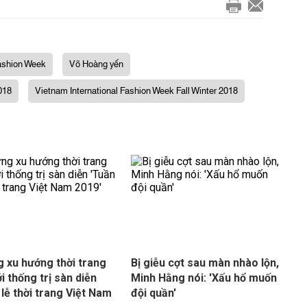
Fashion Week
Võ Hoàng yến
018
Vietnam International Fashion Week Fall Winter 2018
 xu hướng thời trang
Bị giễu cợt sau màn nhào lộn,
i thống trị sàn diễn
Minh Hằng nói: 'Xấu hổ muốn
 lễ thời trang Việt Nam
đội quần'