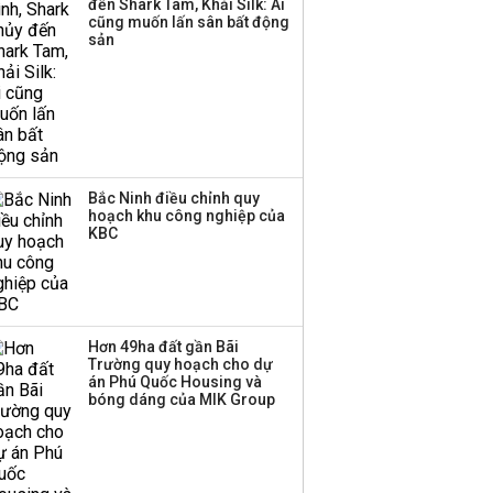
đến Shark Tam, Khải Silk: Ai
công ty khác đã giải thể
cũng muốn lấn sân bất động
sản
Bắc Ninh điều chỉnh quy
hoạch khu công nghiệp của
KBC
Hơn 49ha đất gần Bãi
Trường quy hoạch cho dự
án Phú Quốc Housing và
bóng dáng của MIK Group