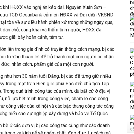
ớc khi HĐXX vào nghị án kéo dài, Nguyễn Xuân Sơn –
 cựu TGĐ Oceanbank cảm ơn HĐXX và Đại diện VKSND
tại tòa về sự điều hành phiên xử trong những ngày qua,
t dân chủ, công khai và thấm tình người, HĐXX đã
ợc giãi bày hoàn cảnh, tâm tư.
lớn lên trong gia đình có truyền thống cách mạng, bị cáo
i trường thuận lợi để trở thành một con người có nhận
o đức, nhân cách, phẩm giá của một con người.
g như hơn 30 năm tuổi Đảng, bị cáo đã từng giữ nhiều
n sỹ trong mặt trận Biên giới phía Bắc đến chủ tịch Tập
 Trong quá trình công tác của mình, dù bất cứ ở địa vị
u, nỗ lực hết mình trong công việc, chăm lo cho công
hư công việc của xã hội và các bậc thang công tác càng
cống hiến cho sự nghiệp xây dựng và bảo vệ Tổ Quốc.
n bè ở các đơn vị bị cáo công tác cũng như các doanh
oi trọng và kính nể về phẩm chất, đạo đức, tư cách mà