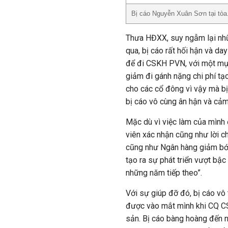
Bị cáo Nguyễn Xuân Sơn tại tòa
Thưa HĐXX, suy ngẫm lại nhữn
qua, bị cáo rất hối hận và d
để đi CSKH PVN, với một mục
giảm đi gánh nặng chi phí tạ
cho các cổ đông vì vậy mà bị
bị cáo vô cùng ân hận và cảm
Mặc dù vì việc làm của mình 
viên xác nhận cũng như lời c
cũng như Ngân hàng giảm bớt 
tạo ra sự phát triển vượt bậ
những năm tiếp theo”.
Với sự giúp đỡ đó, bị cáo vô 
được vào mắt mình khi CQ CSĐ
sản. Bị cáo bàng hoàng đến n