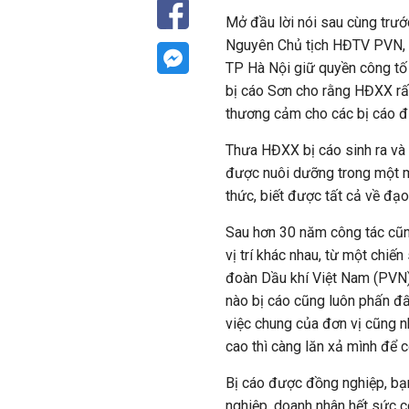
Mở đầu lời nói sau cùng trư
Nguyên Chủ tịch HĐTV PVN,
TP Hà Nội giữ quyền công tố 
bị cáo Sơn cho rằng HĐXX rấ
thương cảm cho các bị cáo đư
Thưa HĐXX bị cáo sinh ra và 
được nuôi dưỡng trong một mô
thức, biết được tất cả về đạ
Sau hơn 30 năm công tác cũn
vị trí khác nhau, từ một chiế
đoàn Dầu khí Việt Nam (PVN).
nào bị cáo cũng luôn phấn đấ
việc chung của đơn vị cũng n
cao thì càng lăn xả mình để 
Bị cáo được đồng nghiệp, bạ
nghiệp, doanh nhân hết sức c