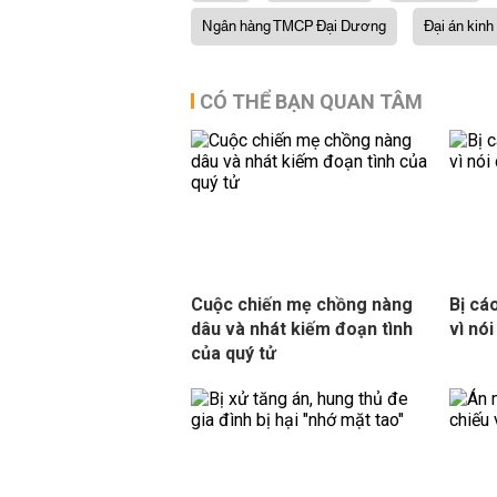
Ngân hàng TMCP Đại Dương
Đại án kin
CÓ THỂ BẠN QUAN TÂM
Cuộc chiến mẹ chồng nàng
Bị cáo
dâu và nhát kiếm đoạn tình
vì nó
của quý tử