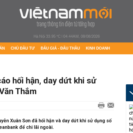
Hà Nội 33.95 °C
|
04:44AM, 08/08/2026
ÁN
CHỦ ĐẦU TƯ
ĐẤU GIÁ - ĐẤU THẦU
KINH DOANH
áo hối hận, day dứt khi sử
 Văn Thắm
guyễn Xuân Sơn đã hối hận và day dứt khi sử dụng số
anbank để chi lãi ngoài.