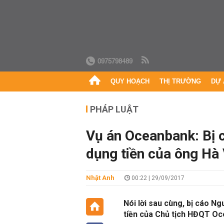
0975798489
QUY HOẠCH
THỊ TRƯỜNG
DỰ 
PHÁP LUẬT
Vụ án Oceanbank: Bị c
dụng tiền của ông Hà
Nhật Anh
00:22 | 29/09/2017
Nói lời sau cùng, bị cáo N
tiền của Chủ tịch HĐQT Oce