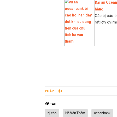
Đại án Ocean
hàng
Các bị cáo t
rất lớn khi mọ
PHÁP LUẬT
TAG:
bị cáo
Hà Văn Thắm
oceanbank