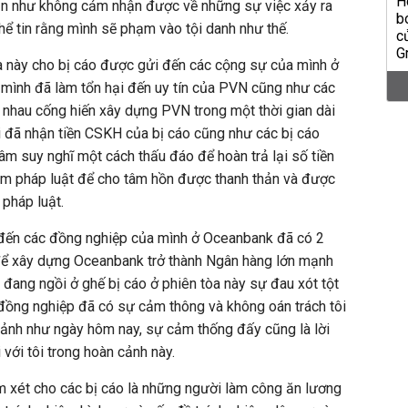
ần như không cảm nhận được về những sự việc xảy ra
hể tin rằng mình sẽ phạm vào tội danh như thế.
a này cho bị cáo được gửi đến các cộng sự của mình ở
ủa mình đã làm tổn hại đến uy tín của PVN cũng như các
 nhau cống hiến xây dựng PVN trong một thời gian dài
đã nhận tiền CSKH của bị cáo cũng như các bị cáo
âm suy nghĩ một cách thấu đáo để hoàn trả lại số tiền
hạm pháp luật để cho tâm hồn được thanh thản và được
pháp luật.
đến các đồng nghiệp của mình ở Oceanbank đã có 2
để xây dựng Oceanbank trở thành Ngân hàng lớn mạnh
ang ngồi ở ghế bị cáo ở phiên tòa này sự đau xót tột
đồng nghiệp đã có sự cảm thông và không oán trách tôi
cảnh như ngày hôm nay, sự cảm thống đấy cũng là lời
 với tôi trong hoàn cảnh này.
xét cho các bị cáo là những người làm công ăn lương