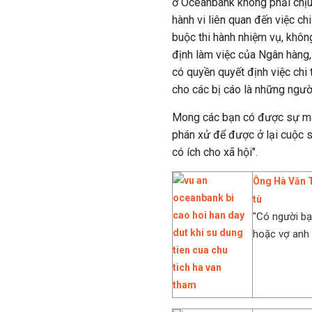
ở Oceanbank không phải chịu 
hành vi liên quan đến việc ch
buộc thi hành nhiệm vụ, không
định làm việc của Ngân hàng
có quyền quyết định việc ch
cho các bị cáo là những ngườ
Mong các bạn có được sự ma
phán xử để được ở lại cuộc số
có ích cho xã hội".
Ông Hà Văn T
tù
"Có người bạ
hoặc vợ anh b