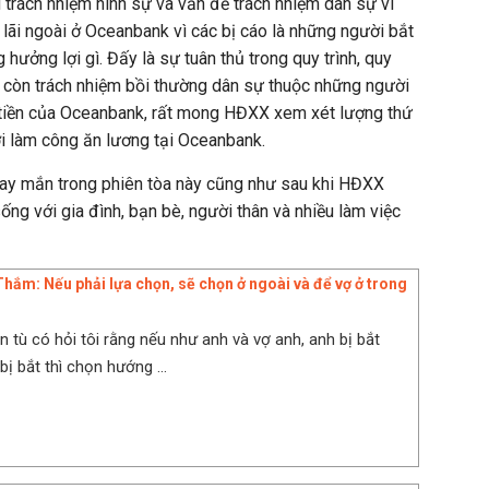
trách nhiệm hình sự và vấn đề trách nhiệm dân sự vì
i lãi ngoài ở Oceanbank vì các bị cáo là những người bắt
 hưởng lợi gì. Đấy là sự tuân thủ trong quy trình, quy
, còn trách nhiệm bồi thường dân sự thuộc những người
i tiền của Oceanbank, rất mong HĐXX xem xét lượng thứ
i làm công ăn lương tại Oceanbank.
y mắn trong phiên tòa này cũng như sau khi HĐXX
ng với gia đình, bạn bè, người thân và nhiều làm việc
hắm: Nếu phải lựa chọn, sẽ chọn ở ngoài và để vợ ở trong
n tù có hỏi tôi rằng nếu như anh và vợ anh, anh bị bắt
ị bắt thì chọn hướng ...