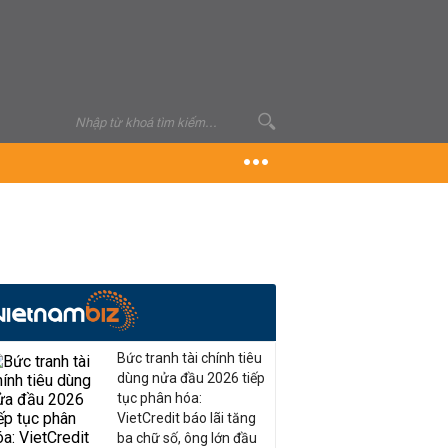
Bức tranh tài chính tiêu
dùng nửa đầu 2026 tiếp
tục phân hóa:
VietCredit báo lãi tăng
ba chữ số, ông lớn đầu