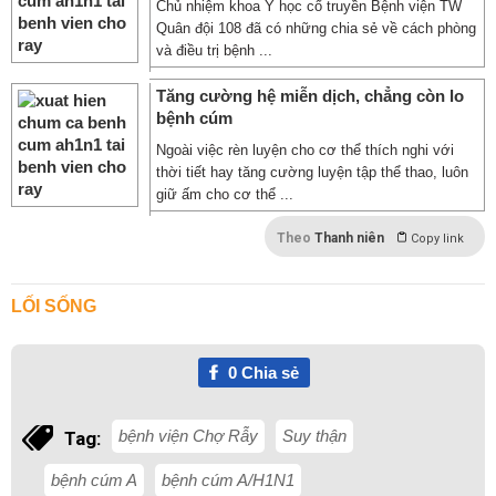
Chủ nhiệm khoa Y học cổ truyền Bệnh viện TW
Quân đội 108 đã có những chia sẻ về cách phòng
và điều trị bệnh ...
Tăng cường hệ miễn dịch, chẳng còn lo
bệnh cúm
Ngoài việc rèn luyện cho cơ thể thích nghi với
thời tiết hay tăng cường luyện tập thể thao, luôn
giữ ấm cho cơ thể ...
Theo
Thanh niên
Copy link
LỐI SỐNG
0
Chia sẻ
bệnh viện Chợ Rẫy
Suy thận
Tag:
bệnh cúm A
bệnh cúm A/H1N1