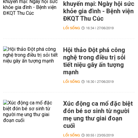
khuyến mại: Ngày hội sức
khỏe gia đình - Bệnh viện
ĐKQT Thu Cúc
LỐI SỐNG
16:34 | 27/06/2019
Hội thảo Đột phá công
nghệ trong điều trị sỏi
tiết niệu gây ấn tượng
mạnh
LỐI SỐNG
16:30 | 27/06/2019
Xúc động ca mổ đặc biệt
đón bé sơ sinh từ người
mẹ ung thư giai đoạn
cuối
LỐI SỐNG
00:55 | 23/05/2019