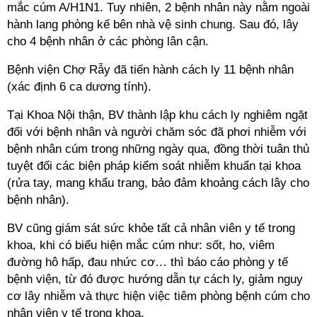
mắc cúm A/H1N1. Tuy nhiên, 2 bệnh nhân này nằm ngoài
hành lang phòng kế bên nhà vệ sinh chung. Sau đó, lây
cho 4 bệnh nhân ở các phòng lân cận.
Bệnh viện Chợ Rẫy đã tiến hành cách ly 11 bệnh nhân
(xác định 6 ca dương tính).
Tại Khoa Nội thận, BV thành lập khu cách ly nghiêm ngặt
đối với bệnh nhân và người chăm sóc đã phơi nhiễm với
bệnh nhân cúm trong những ngày qua, đồng thời tuân thủ
tuyệt đối các biện pháp kiểm soát nhiễm khuẩn tại khoa
(rửa tay, mang khẩu trang, bảo đảm khoảng cách lây cho
bệnh nhân).
BV cũng giám sát sức khỏe tất cả nhân viên y tế trong
khoa, khi có biểu hiện mắc cúm như: sốt, ho, viêm
đường hô hấp, đau nhức cơ… thì báo cáo phòng y tế
bệnh viện, từ đó được hướng dẫn tự cách ly, giảm nguy
cơ lây nhiễm và thực hiện việc tiêm phòng bệnh cúm cho
nhân viên y tế trong khoa.