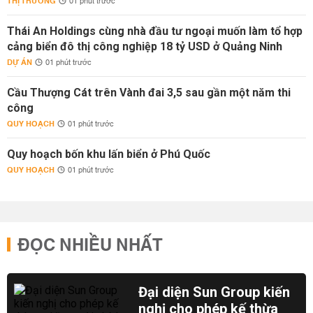
THỊ TRƯỜNG
01 phút trước
Thái An Holdings cùng nhà đầu tư ngoại muốn làm tổ hợp
cảng biển đô thị công nghiệp 18 tỷ USD ở Quảng Ninh
DỰ ÁN
01 phút trước
Cầu Thượng Cát trên Vành đai 3,5 sau gần một năm thi
công
QUY HOẠCH
01 phút trước
Quy hoạch bốn khu lấn biển ở Phú Quốc
QUY HOẠCH
01 phút trước
ĐỌC NHIỀU NHẤT
Đại diện Sun Group kiến
nghị cho phép kế thừa